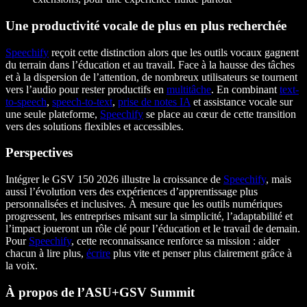
Une productivité vocale de plus en plus recherchée
Speechify
reçoit cette distinction alors que les outils vocaux gagnent
du terrain dans l’éducation et au travail. Face à la hausse des tâches
et à la dispersion de l’attention, de nombreux utilisateurs se tournent
vers l’audio pour rester productifs en
multitâche
. En combinant
text-
to-speech
,
speech-to-text
,
prise de notes IA
et assistance vocale sur
une seule plateforme,
Speechify
se place au cœur de cette transition
vers des solutions flexibles et accessibles.
Perspectives
Intégrer le GSV 150 2026 illustre la croissance de
Speechify
, mais
aussi l’évolution vers des expériences d’apprentissage plus
personnalisées et inclusives. À mesure que les outils numériques
progressent, les entreprises misant sur la simplicité, l’adaptabilité et
l’impact joueront un rôle clé pour l’éducation et le travail de demain.
Pour
Speechify
, cette reconnaissance renforce sa mission : aider
chacun à lire plus,
écrire
plus vite et penser plus clairement grâce à
la voix.
À propos de l’ASU+GSV Summit