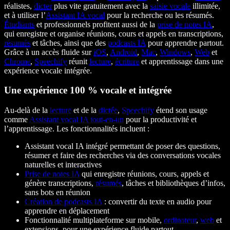
réalistes,
dicter
plus vite gratuitement avec la
saisie vocale
illimitée,
et à utiliser l’
Assistant IA vocal
pour la recherche ou les résumés.
Étudiants
et professionnels profitent aussi de la
prise de notes IA
,
qui enregistre et organise réunions, cours et appels en transcriptions,
résumés
et tâches, ainsi que des
podcasts IA
pour apprendre partout.
Grâce à un accès fluide sur
iOS
,
Android
,
Mac
,
Windows
,
Web
et
Chrome
,
Speechify
réunit
lecture
,
écriture
et apprentissage dans une
expérience vocale intégrée.
Une expérience 100 % vocale et intégrée
Au-delà de la
lecture
et de la
dictée
,
Speechify
étend son usage
comme
Assistant vocal IA tout-en-un
pour la productivité et
l’apprentissage. Les fonctionnalités incluent :
Assistant vocal IA intégré permettant de poser des questions,
résumer et faire des recherches via des conversations vocales
naturelles et interactives
Prise de notes IA
qui enregistre réunions, cours, appels et
génère transcriptions,
résumés
, tâches et bibliothèques d’infos,
sans bots en réunion
Création de podcasts IA
: convertir du texte en audio pour
apprendre en déplacement
Fonctionnalité multiplateforme sur mobile,
ordinateur
,
web
et
extensions, pour une expérience fluide partout