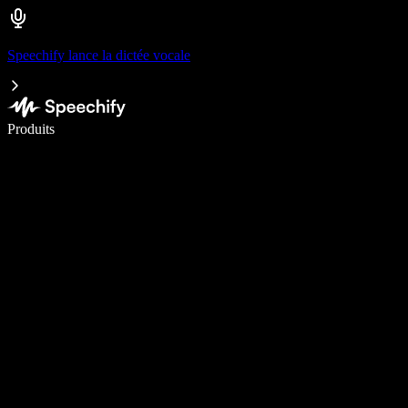
Speechify lance la dictée vocale
Écrivez 5× plus vite grâce à la dictée vocale
Produits
En savoir plus