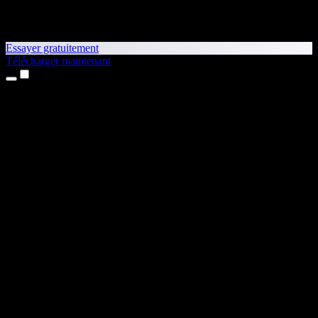
Essayer gratuitement
Télécharger maintenant
Produits
Synthèse vocale
Apps iPhone et iPad
App Android
Extension Chrome
Extension Edge
Application web
App Mac
App Windows