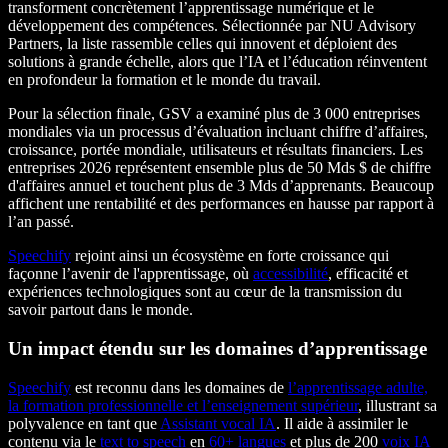
transforment concrètement l’apprentissage numérique et le
développement des compétences. Sélectionnée par NU Advisory
Partners, la liste rassemble celles qui innovent et déploient des
solutions à grande échelle, alors que l’IA et l’éducation réinventent
en profondeur la formation et le monde du travail.
Pour la sélection finale, GSV a examiné plus de 3 000 entreprises
mondiales via un processus d’évaluation incluant chiffre d’affaires,
croissance, portée mondiale, utilisateurs et résultats financiers. Les
entreprises 2026 représentent ensemble plus de 50 Mds $ de chiffre
d'affaires annuel et touchent plus de 3 Mds d’apprenants. Beaucoup
affichent une rentabilité et des performances en hausse par rapport à
l’an passé.
Speechify
rejoint ainsi un écosystème en forte croissance qui
façonne l’avenir de l'apprentissage, où
accessibilité
, efficacité et
expériences technologiques sont au cœur de la transmission du
savoir partout dans le monde.
Un impact étendu sur les domaines d’apprentissage
Speechify
est reconnu dans les domaines de
l’apprentissage adulte,
la formation professionnelle et l’enseignement supérieur
, illustrant sa
polyvalence en tant que
Assistant vocal IA
. Il aide à assimiler le
contenu via le
text to speech
en
60+ langues
et plus de 200
voix IA