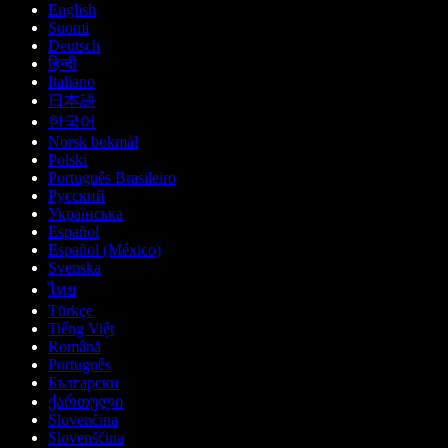
English
Suomi
Deutsch
हिन्दी
Italiano
日本語
한국어
Norsk bokmål
Polski
Português Brasileiro
Русский
Українська
Español
Español (México)
Svenska
ไทย
Türkçe
Tiếng Việt
Română
Português
Български
ქართული
Slovenčina
Slovenščina