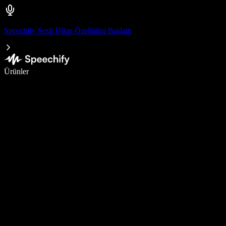
Speechify Sesli Dikte Özelliğini Başlattı
Sesli yazmayla 5 kat daha hızlı yazın
Ürünler
Daha Fazlasını Öğrenin