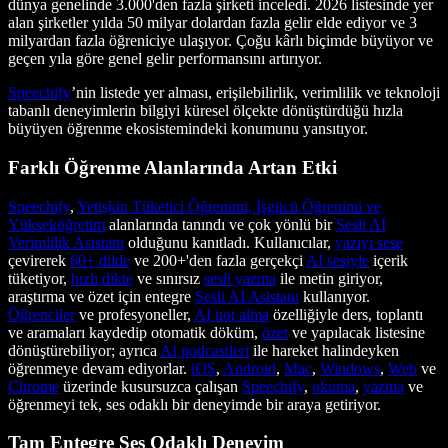
dünya genelinde 3.000'den fazla şirketi inceledi. 2026 listesinde yer
alan şirketler yılda 50 milyar dolardan fazla gelir elde ediyor ve 3
milyardan fazla öğreniciye ulaşıyor. Çoğu kârlı biçimde büyüyor ve
geçen yıla göre genel gelir performansını artırıyor.
Speechify
’nin listede yer alması, erişilebilirlik, verimlilik ve teknoloji
tabanlı deneyimlerin bilgiyi küresel ölçekte dönüştürdüğü hızla
büyüyen öğrenme ekosistemindeki konumunu yansıtıyor.
Farklı Öğrenme Alanlarında Artan Etki
Speechify
,
Yetişkin Tüketici Öğrenimi, İşgücü Öğrenimi ve
Yükseköğretim
alanlarında tanındı ve çok yönlü bir
Sesli AI
Verimlilik Asistanı
olduğunu kanıtladı. Kullanıcılar,
yazıyı sese
çevirerek
60+ dilde
ve 200+'den fazla gerçekçi
AI sesiyle
içerik
tüketiyor,
hızlı dikte
ve sınırsız
sesli yazma
ile metin giriyor,
araştırma ve özet için entegre
Sesli AI Asistanı
kullanıyor.
Öğrenciler
ve profesyoneller,
AI not alma
özelliğiyle ders, toplantı
ve aramaları kaydedip otomatik döküm,
özet
ve yapılacak listesine
dönüştürebiliyor; ayrıca
AI podcastleri
ile hareket halindeyken
öğrenmeye devam ediyorlar.
iOS
,
Android
,
Mac
,
Windows
,
Web
ve
Chrome
üzerinde kusursuzca çalışan
Speechify
,
okuma
,
yazma
ve
öğrenmeyi tek, ses odaklı bir deneyimde bir araya getiriyor.
Tam Entegre Ses Odaklı Deneyim