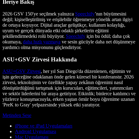
İleriye Bakış
2026 GSV 150'ye seçilmek yalnızca
Speechify
’nın büyümesini
değil; kişiselleştirilmiş ve erişilebilir öğrenmeye yönelik artan ilgiyi
de ortaya koyuyor. Dijital araçlar geliştikçe, kullanım kolaylığı,
uyum ve gerçek dünyada etki odaklı şirketlerin eğitimi
şekillendirmedeki rolü büyüyor.
Speechify
için bu ödül; daha çok
okumaya,
daha hızlı yazmaya
ve sesin gücüyle daha net düşünmeye
yardımcı olma misyonunu güçlendiriyor.
ASU+GSV Zirvesi Hakkında
ASU+GSV Zirvesi
, her yıl San Diego'da düzenlenen, eğitimin ve
işin geleceğine odaklanan önde gelen küresel bir konferanstır. 2026
zirvesi, teknolojinin ve özellikle yapay zekânın öğrenimi nasıl
dönüştürdüğünü tartışmak için kurucuları, eğitimcileri, yatırımcıları
ve sektör liderlerini bir araya getiriyor. Etkinlik; binlerce katılımcı ve
yüzlerce konuşmacısıyla, erken yaştan ömür boyu öğrenime uzanan
'PreK to Gray' yelpazesinde yüksek etki yaratıyor.
Metinden Sese
iPhone ve iPad Uygulamaları
Android Uygulaması
Mac Uygulaması