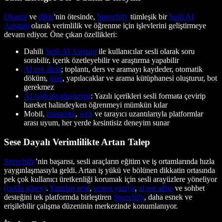
Okuma
ve
dikte
'nin ötesinde,
Speechify
tümleşik bir
Sesli AI
Asistanı
olarak verimlilik ve öğrenme için işlevlerini geliştirmeye
devam ediyor. Öne çıkan özellikleri:
Dahili
Sesli AI Asistanı
ile kullanıcılar sesli olarak soru
sorabilir, içerik özetleyebilir ve araştırma yapabilir
AI not alma
; toplantı, ders ve aramayı kaydeder, otomatik
döküm,
özet
, yapılacaklar ve arama kütüphanesi oluşturur, bot
gerekmez
AI podcast oluşturma
: Yazılı içerikleri sesli formata çevirip
hareket halindeyken öğrenmeyi mümkün kılar
Mobil,
masaüstü
,
web
ve tarayıcı uzantılarıyla platformlar
arası uyum, her yerde kesintisiz deneyim sunar
Sese Dayalı Verimlilikte Artan Talep
Speechify
’nin başarısı, sesli araçların eğitim ve iş ortamlarında hızla
yaygınlaşmasıyla geldi. Artan iş yükü ve bölünen dikkatin ortasında
pek çok kullanıcı üretkenliği korumak için sesli arayüzlere yöneliyor
(çoklu görev)
.
Yazıdan sese
,
sesten yazıya
,
ai not alma
ve sohbet
desteğini tek platformda birleştiren
Speechify
, daha esnek ve
erişilebilir çalışma düzeninin merkezinde konumlanıyor.