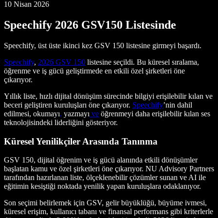
10 Nisan 2026
Speechify 2026 GSV150 Listesinde
Speechify, üst üste ikinci kez GSV 150 listesine girmeyi başardı.
Speechify
,
2026 GSV 150
listesine seçildi. Bu küresel sıralama,
öğrenme ve iş gücü geliştirmede en etkili özel şirketleri öne
çıkarıyor.
Yıllık liste, hızlı dijital dönüşüm sürecinde bilgiyi erişilebilir kılan ve
beceri geliştiren kuruluşları öne çıkarıyor.
Speechify
’nin dahil
edilmesi, okumayı
,
yazmayı
ve
öğrenmeyi daha erişilebilir kılan ses
teknolojisindeki liderliğini gösteriyor.
Küresel Yenilikçiler Arasında Tanınma
GSV 150, dijital öğrenim ve iş gücü alanında etkili dönüşümler
başlatan kamu ve özel şirketleri öne çıkarıyor. NU Advisory Partners
tarafından hazırlanan liste, ölçeklenebilir çözümler sunan ve AI ile
eğitimin kesiştiği noktada yenilik yapan kuruluşlara odaklanıyor.
Son seçimi belirlemek için GSV, gelir büyüklüğü, büyüme ivmesi,
küresel erişim, kullanıcı tabanı ve finansal performans gibi kriterlerle