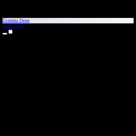
Ücretsiz Dene
Şimdi İndir
Ürünler
Metinden Sese
iPhone ve iPad Uygulamaları
Android Uygulaması
Chrome Uzantısı
Edge Uzantısı
Web Uygulaması
Mac Uygulaması
Windows Uygulaması