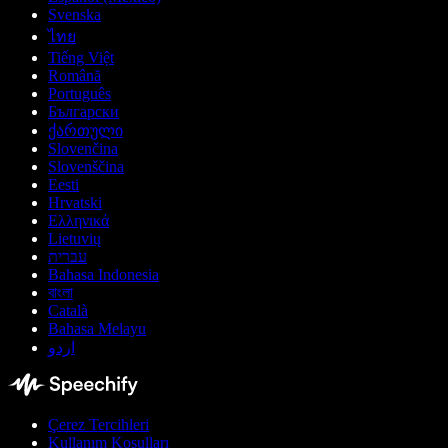
Svenska
ไทย
Tiếng Việt
Română
Português
Български
ქართული
Slovenčina
Slovenščina
Eesti
Hrvatski
Ελληνικά
Lietuvių
עברית
Bahasa Indonesia
বাংলা
Català
Bahasa Melayu
اردو
Çerez Tercihleri
Kullanım Koşulları