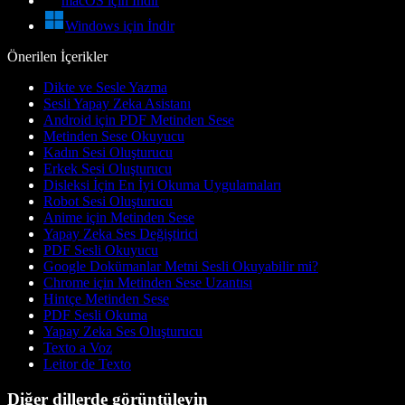
macOS için İndir
Windows için İndir
Önerilen İçerikler
Dikte ve Sesle Yazma
Sesli Yapay Zeka Asistanı
Android için PDF Metinden Sese
Metinden Sese Okuyucu
Kadın Sesi Oluşturucu
Erkek Sesi Oluşturucu
Disleksi İçin En İyi Okuma Uygulamaları
Robot Sesi Oluşturucu
Anime için Metinden Sese
Yapay Zeka Ses Değiştirici
PDF Sesli Okuyucu
Google Dokümanlar Metni Sesli Okuyabilir mi?
Chrome için Metinden Sese Uzantısı
Hintçe Metinden Sese
PDF Sesli Okuma
Yapay Zeka Ses Oluşturucu
Texto a Voz
Leitor de Texto
Diğer dillerde görüntüleyin