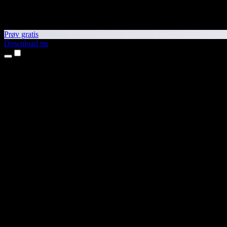
Prøv gratis
Download nu
Produkter
Tekst til tale
iPhone- og iPad-apps
Android-app
Chrome-udvidelse
Edge-udvidelse
Webapp
Mac-app
Windows-app