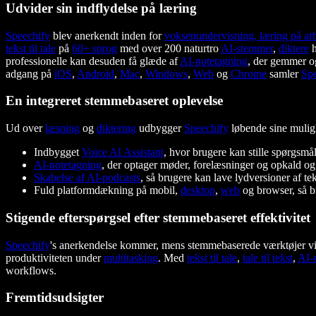
Udvider sin indflydelse på læring
Speechify
blev anerkendt inden for
voksenundervisning, læring på ar
tekst til tale
på
60+ sprog
med over 200 naturtro
AI-stemmer
,
diktere
h
professionelle kan desuden få glæde af
AI-notetagning
, der gemmer o
adgang på
iOS
,
Android
,
Mac
,
Windows
,
Web
og
Chrome
samler
Spe
En integreret stemmebaseret oplevelse
Ud over
læsning
og
diktering
udbygger
Speechify
løbende sine mulig
Indbygget
Voice AI Assistant
, hvor brugere kan stille spørgsm
AI-notetagning
, der optager møder, forelæsninger og opkald og 
Skabelse af AI-podcasts
, så brugere kan lave lydversioner af tek
Fuld platformdækning på mobil,
desktop
,
web
og browser, så br
Stigende efterspørgsel efter stemmebaseret effektivitet
Speechify
's anerkendelse kommer, mens stemmebaserede værktøjer vind
produktiviteten under
multitasking
. Med
tekst til tale
,
tale til tekst
,
AI-
workflows.
Fremtidsudsigter