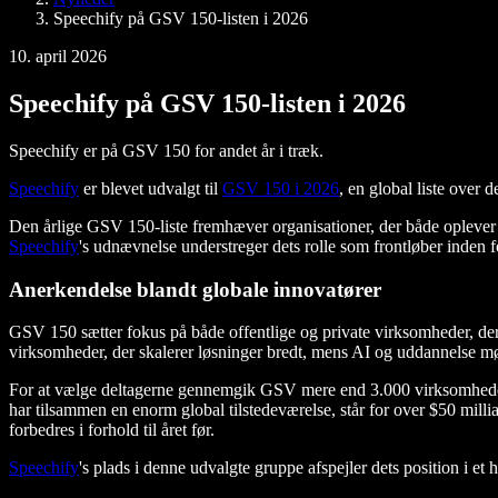
Speechify på GSV 150-listen i 2026
10. april 2026
Speechify på GSV 150-listen i 2026
Speechify er på GSV 150 for andet år i træk.
Speechify
er blevet udvalgt til
GSV 150 i 2026
, en global liste over 
Den årlige GSV 150-liste fremhæver organisationer, der både oplever m
Speechify
's udnævnelse understreger dets rolle som frontløber inden 
Anerkendelse blandt globale innovatører
GSV 150 sætter fokus på både offentlige og private virksomheder, der
virksomheder, der skalerer løsninger bredt, mens AI og uddannelse mø
For at vælge deltagerne gennemgik GSV mere end 3.000 virksomheder
har tilsammen en enorm global tilstedeværelse, står for over $50 mill
forbedres i forhold til året før.
Speechify
's plads i denne udvalgte gruppe afspejler dets position i e