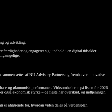
ing og udvikling.
færdigheder og engagerer sig i indhold i en digital tidsalder.
tilgængelige.
isten sammensættes af NU Advisory Partners og fremhæver innovative
rbase og økonomisk performance. Virksomhederne på listen for 2026
ser også økonomisk styrke – de fleste har overskud, og indtjeningen
logi er afgørende for, hvordan viden deles på verdensplan.