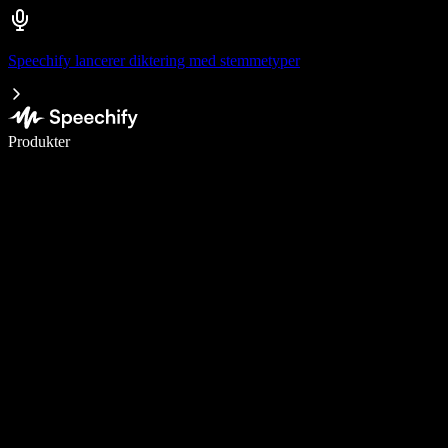
Speechify lancerer diktering med stemmetyper
Skriv 5× hurtigere med stemmeskrivning
Produkter
Læs mere