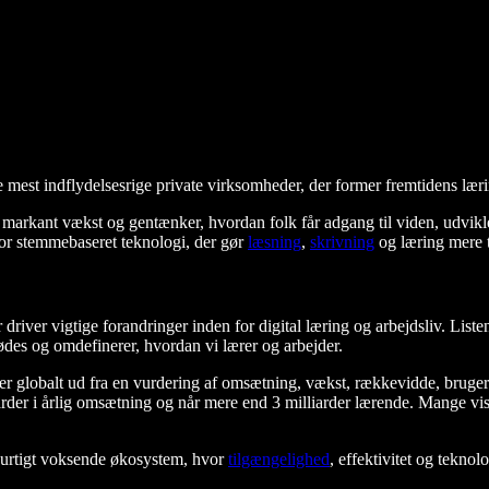
de mest indflydelsesrige private virksomheder, der former fremtidens lær
arkant vækst og gentænker, hvordan folk får adgang til viden, udvikler 
for stemmebaseret teknologi, der gør
læsning
,
skrivning
og læring mere 
 driver vigtige forandringer inden for digital læring og arbejdsliv. L
des og omdefinerer, hvordan vi lærer og arbejder.
 globalt ud fra en vurdering af omsætning, vækst, rækkevidde, bruge
iarder i årlig omsætning og når mere end 3 milliarder lærende. Mange vi
t hurtigt voksende økosystem, hvor
tilgængelighed
, effektivitet og tekno