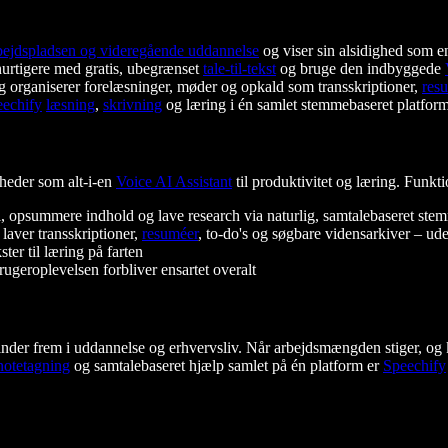
bejdspladsen og videregående uddannelse
og viser sin alsidighed som 
urtigere med gratis, ubegrænset
tale-til-tekst
og bruge den indbyggede
g organiserer forelæsninger, møder og opkald som transskriptioner,
res
echify
læsning
,
skrivning
og læring i én samlet stemmebaseret platform
heder som alt-i-en
Voice AI Assistant
til produktivitet og læring. Funkt
ål, opsummere indhold og lave research via naturlig, samtalebaseret ste
laver transskriptioner,
resuméer
, to-do's og søgbare vidensarkiver – ud
ster til læring på farten
ugeroplevelsen forbliver ensartet overalt
er frem i uddannelse og erhvervsliv. Når arbejdsmængden stiger, og ko
notetagning
og samtalebaseret hjælp samlet på én platform er
Speechify