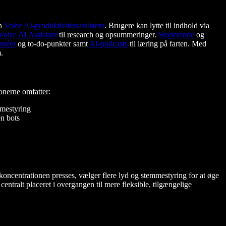
en
Voice AI-produktivitetsassistent
. Brugere kan lytte til indhold via
Voice AI Assistant
til research og opsummeringer.
Studerende
og
uméer
og to-do-punkter samt
AI-podcasts
til læring på farten. Med
.
ionerne omfatter:
mmestyring
en bots
ncentrationen presses, vælger flere lyd og stemmestyring for at øge
centralt placeret i overgangen til mere fleksible, tilgængelige