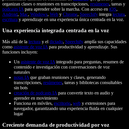
organizan clases o reuniones en transcripciones,
resúmenes
, tareas y
podcasts IA
para aprender sobre la marcha. Con acceso en
iOS
,
Android
,
Mac
,
Windows
,
Web
y
Chrome
,
Speechify
integra
lectura
,
escritura
y aprendizaje en una experiencia única centrada en la voz.
Una experiencia integrada centrada en la voz
Más allá de la
lectura
y el
dictado
,
Speechify
amplía sus capacidades
como
asistente de voz IA
para productividad y aprendizaje. Sus
funciones incluyen:
Un
asistente de voz IA
integrado para preguntas, resumen de
contenido e investigación con conversaciones de voz
naturales
notas IA
que graban reuniones y clases, generando
transcripciones,
resúmenes
, tareas y bibliotecas consultables
sin bots
creación de podcasts IA
para convertir texto en audio y
aprender en movimiento
Funciona en móviles,
escritorio
,
web
y extensiones para
navegador, garantizando una experiencia fluida en cualquier
lugar
Creciente demanda de productividad por voz