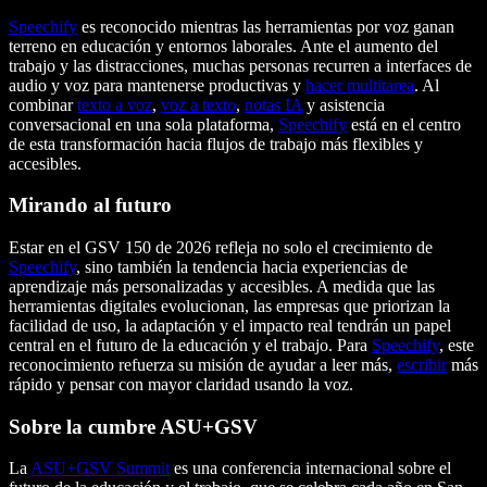
Speechify
es reconocido mientras las herramientas por voz ganan
terreno en educación y entornos laborales. Ante el aumento del
trabajo y las distracciones, muchas personas recurren a interfaces de
audio y voz para mantenerse productivas y
hacer multitarea
. Al
combinar
texto a voz
,
voz a texto
,
notas IA
y asistencia
conversacional en una sola plataforma,
Speechify
está en el centro
de esta transformación hacia flujos de trabajo más flexibles y
accesibles.
Mirando al futuro
Estar en el GSV 150 de 2026 refleja no solo el crecimiento de
Speechify
, sino también la tendencia hacia experiencias de
aprendizaje más personalizadas y accesibles. A medida que las
herramientas digitales evolucionan, las empresas que priorizan la
facilidad de uso, la adaptación y el impacto real tendrán un papel
central en el futuro de la educación y el trabajo. Para
Speechify
, este
reconocimiento refuerza su misión de ayudar a leer más,
escribir
más
rápido y pensar con mayor claridad usando la voz.
Sobre la cumbre ASU+GSV
La
ASU+GSV Summit
es una conferencia internacional sobre el