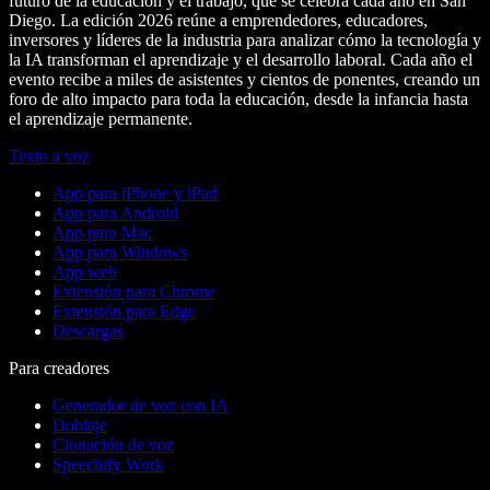
futuro de la educación y el trabajo, que se celebra cada año en San
Diego. La edición 2026 reúne a emprendedores, educadores,
inversores y líderes de la industria para analizar cómo la tecnología y
la IA transforman el aprendizaje y el desarrollo laboral. Cada año el
evento recibe a miles de asistentes y cientos de ponentes, creando un
foro de alto impacto para toda la educación, desde la infancia hasta
el aprendizaje permanente.
Texto a voz
App para iPhone y iPad
App para Android
App para Mac
App para Windows
App web
Extensión para Chrome
Extensión para Edge
Descargas
Para creadores
Generador de voz con IA
Doblaje
Clonación de voz
Speechify Work