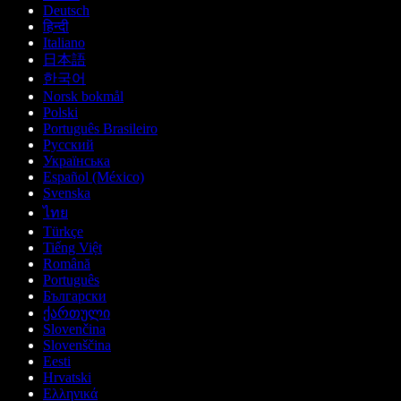
Deutsch
हिन्दी
Italiano
日本語
한국어
Norsk bokmål
Polski
Português Brasileiro
Русский
Українська
Español (México)
Svenska
ไทย
Türkçe
Tiếng Việt
Română
Português
Български
ქართული
Slovenčina
Slovenščina
Eesti
Hrvatski
Ελληνικά