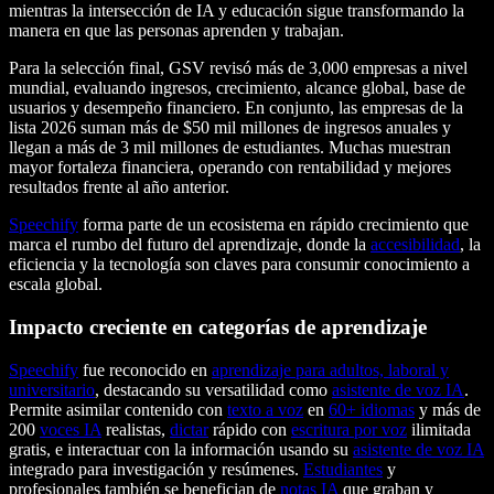
mientras la intersección de IA y educación sigue transformando la
manera en que las personas aprenden y trabajan.
Para la selección final, GSV revisó más de 3,000 empresas a nivel
mundial, evaluando ingresos, crecimiento, alcance global, base de
usuarios y desempeño financiero. En conjunto, las empresas de la
lista 2026 suman más de $50 mil millones de ingresos anuales y
llegan a más de 3 mil millones de estudiantes. Muchas muestran
mayor fortaleza financiera, operando con rentabilidad y mejores
resultados frente al año anterior.
Speechify
forma parte de un ecosistema en rápido crecimiento que
marca el rumbo del futuro del aprendizaje, donde la
accesibilidad
, la
eficiencia y la tecnología son claves para consumir conocimiento a
escala global.
Impacto creciente en categorías de aprendizaje
Speechify
fue reconocido en
aprendizaje para adultos, laboral y
universitario
, destacando su versatilidad como
asistente de voz IA
.
Permite asimilar contenido con
texto a voz
en
60+ idiomas
y más de
200
voces IA
realistas,
dictar
rápido con
escritura por voz
ilimitada
gratis, e interactuar con la información usando su
asistente de voz IA
integrado para investigación y resúmenes.
Estudiantes
y
profesionales también se benefician de
notas IA
que graban y