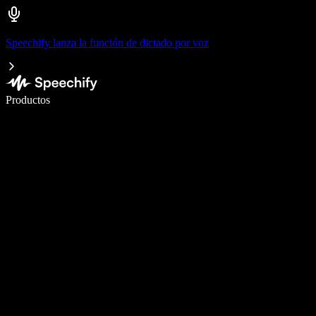
Speechify lanza la función de dictado por voz
Escribe 5× más rápido con dictado por voz
Productos
Más información