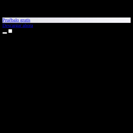
Pruébalo gratis
Descargar ahora
Productos
Texto a voz
App para iPhone y iPad
App para Android
Extensión para Chrome
Extensión para Edge
Aplicación web
App para Mac