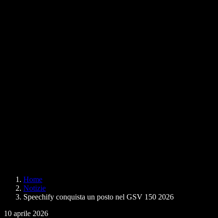
Google Docs può leggere per me
Contatti
Come leggere un PDF ad alta voce
Lavora con noi
Sintesi vocale di Google
Centro assistenza
Convertitore da PDF ad audio
Prezzi
Generatore di voci AI
Storie degli utenti
Leggere ad alta voce su Google Docs
Case study B2B
Cambia voce con l'AI
Recensioni
App che leggono il testo
Stampa
Leggi per me
Lettore di sintesi vocale
Enterprise
Speechify per Enterprise e EDU
Speechify per Access to Work
Speechify per DSA
SIMBA Voice Agents
Home
Speechify per sviluppatori
Notizie
Speechify conquista un posto nel GSV 150 2026
10 aprile 2026