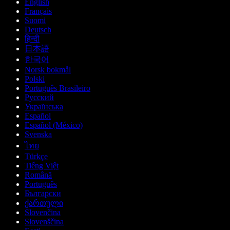
English
Français
Suomi
Deutsch
हिन्दी
日本語
한국어
Norsk bokmål
Polski
Português Brasileiro
Русский
Українська
Español
Español (México)
Svenska
ไทย
Türkçe
Tiếng Việt
Română
Português
Български
ქართული
Slovenčina
Slovenščina