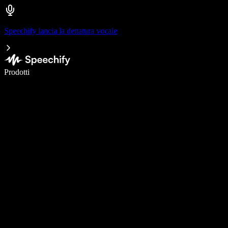
Speechify lancia la dettatura vocale
Scrivi 5× più velocemente con la dettatura vocale
Prodotti
Scopri di più