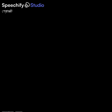
ভয়েস টাইপিং দিয়ে ৫ গুণ দ্রুত লিখুন
প্রোডাক্ট
আরও জানুন