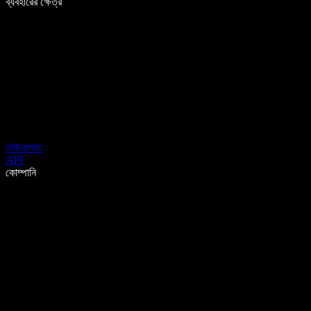
ব্যবহারের ক্ষেত্র
ডাউনলোড
API
কোম্পানি