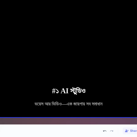
#১ AI স্টুডিও
ভয়েস আর ভিডিও—এক জায়গায় সব সমাধান