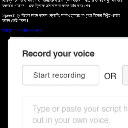
বিভিন্ন টেক ও ভার্সন পেতে জেনারেট বাটনে ক্লিক করুন। গতি ও ভলিউম খুব সহজেই
বদলাতে পারবেন। এক ক্লিকে ডাউনলোড করুন আর কাজ শেষ।
Speechify রিয়েল-টাইম ভয়েস ক্লোনিং সফটওয়্যারের মাধ্যমে নিজের নিখুঁত এআই
ভার্সন তৈরি করুন।
বিনামূল্যে ব্যবহার করে দেখুন