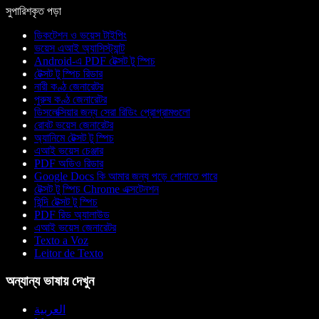
সুপারিশকৃত পড়া
ডিকটেশন ও ভয়েস টাইপিং
ভয়েস এআই অ্যাসিস্ট্যান্ট
Android-এ PDF টেক্সট টু স্পিচ
টেক্সট টু স্পিচ রিডার
নারী কণ্ঠ জেনারেটর
পুরুষ কণ্ঠ জেনারেটর
ডিসলেক্সিয়ার জন্য সেরা রিডিং প্রোগ্রামগুলো
রোবট ভয়েস জেনারেটর
অ্যানিমে টেক্সট টু স্পিচ
এআই ভয়েস চেঞ্জার
PDF অডিও রিডার
Google Docs কি আমার জন্য পড়ে শোনাতে পারে
টেক্সট টু স্পিচ Chrome এক্সটেনশন
হিন্দি টেক্সট টু স্পিচ
PDF রিড অ্যালাউড
এআই ভয়েস জেনারেটর
Texto a Voz
Leitor de Texto
অন্যান্য ভাষায় দেখুন
العربية