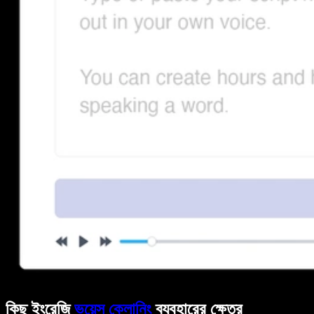
কিছু ইংরেজি
ভয়েস ক্লোনিং
ব্যবহারের ক্ষেত্র