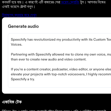
কনভার্ট হয়ে যায়। এ কারণেই এটি বাজারের সেরা
ভয়েস ক্লোনিং
টুল। আপনার নিজের
এআই ভয়েসে টেক্সট শুনুন।
বিনামূল্যে ব্যবহার করে দেখুন
একাধিক টেক