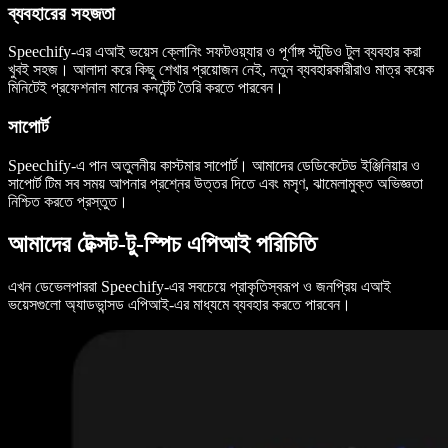
ব্যবহারের সহজতা
Speechify-এর এআই ভয়েস ক্লোনিং সফটওয়্যার ও পূর্ণাঙ্গ স্টুডিও টুল ব্যবহার করা
খুবই সহজ। আলাদা করে কিছু শেখার প্রয়োজন নেই, নতুন ব্যবহারকারীরাও মাত্র কয়েক
মিনিটেই প্রফেশনাল মানের কনটেন্ট তৈরি করতে পারবেন।
সাপোর্ট
Speechify-এ পান অতুলনীয় কাস্টমার সাপোর্ট। আমাদের ডেডিকেটেড ইঞ্জিনিয়ার ও
সাপোর্ট টিম সব সময় আপনার প্রশ্নের উত্তর দিতে এবং মসৃণ, ঝামেলামুক্ত অভিজ্ঞতা
নিশ্চিত করতে প্রস্তুত।
আমাদের টেক্সট-টু-স্পিচ এপিআই পরিচিতি
এখন ডেভেলপাররা Speechify-এর সবচেয়ে প্রাকৃতিস্বরূপ ও জনপ্রিয় এআই
ভয়েসগুলো অ্যাডভান্সড এপিআই-এর মাধ্যমে ব্যবহার করতে পারবেন।