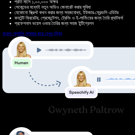
প্রতি মাসে ১,০০,০০০ অক্ষর
সেকেন্ডের মধ্যেই নতুন অডিও জেনারেট করার সুবিধা
যেকোনো স্ক্রিপ্ট কথন করার জন্য সহজবোধ্য, ইউজার-ফ্রেন্ডলি এডিটর
কনটেন্ট ক্রিয়েটর, প্রেজেন্টেশন, ট্রেনিং ও ই-লার্নিংয়ের জন্য তৈরি প্ল্যাটফর্ম
প্রফেশনাল ভয়েস ওভার তৈরির জন্য সহজ ইন্টিগ্রেশন
ভয়েস ক্লোনিং ব্যবহার করে দেখুন (ফ্রি)