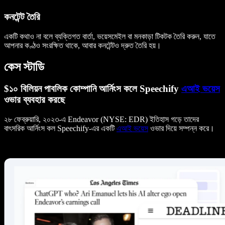
কনটেন্ট তৈরি
একটি কথাও না বলে ব্যক্তিগত বার্তা, ভয়েসমেইল বা মনকাড়া টিকটক তৈরি করুন, যাতে
আপনার কণ্ঠও সংরক্ষিত থাকে, আবার কনটেন্টও দ্রুত তৈরি হয়।
কেস স্টাডি
$১০ বিলিয়ন পাবলিক কোম্পানি আর্নিংস কলে Speechify
এআই ভয়েস
ওভার ব্যবহার করছে
২৮ ফেব্রুয়ারি, ২০২৩-এ Endeavor (NYSE: EDR) ইতিহাস গড়ে তাদের
বাৎসরিক আর্নিংস কল Speechify-এর একটি
এআই ভয়েস
ওভার দিয়ে সম্পন্ন করে।