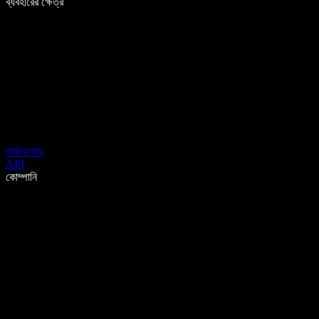
ব্যবহারের ক্ষেত্র
ডাউনলোড
API
কোম্পানি