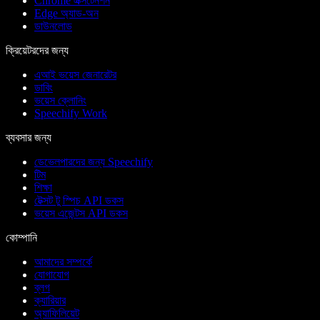
Chrome এক্সটেনশন
Edge অ্যাড-অন
ডাউনলোড
ক্রিয়েটরদের জন্য
এআই ভয়েস জেনারেটর
ডাবিং
ভয়েস ক্লোনিং
Speechify Work
ব্যবসার জন্য
ডেভেলপারদের জন্য Speechify
টিম
শিক্ষা
টেক্সট টু স্পিচ API ডকস
ভয়েস এজেন্টস API ডকস
কোম্পানি
আমাদের সম্পর্কে
যোগাযোগ
ব্লগ
ক্যারিয়ার
অ্যাফিলিয়েট