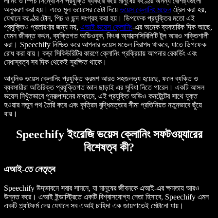
লার্নিং ও স্পিচ সিন্থেসিস প্রযুক্তি ব্যবহার করে মানুষের কণ্ঠের অনন্য বৈশিষ্ট্যগুলো
অনুকরণ করা হয়। এতে মূল ভয়েসের ডেটা দিয়ে
ভয়েস ক্লোনিং মডেল
ট্রেন করা হয়,
যেখানে কণ্ঠের টোন, পিচ ও ছন্দ সংগ্রহ করা হয়। ডিপফেক প্রযুক্তির মতো এই
প্রযুক্তিও প্রতারণার জন্য নয়,
এআই ভয়েস ক্লোনিং
-এর অনেক ব্যবহারিক দিক আছে,
যেমন জীবন্ত কথন, ব্যক্তিগত অডিওবুক, কিংবা অ্যাক্সেসিবিলিটি টুল আরও শক্তিশালী
করা। Speechify নিশ্চিত করে আপনার ভয়েস মডেল নিরাপদ থাকবে, যাতে ডিপফেক
রোধ করা যায়। কড়া সিকিউরিটির কারণে ক্লোনিং প্রক্রিয়ায় আপনার রেকর্ডিং এবং
মেধাস্বত্ব সব দিক থেকেই সুরক্ষিত থাকে।
আধুনিক ভয়েস ক্লোনিং প্রযুক্তি ক্রমশ আরও সহজলভ্য হয়েছে, ফলে ব্যক্তি ও
ব্যবসায়ীরা অতিরিক্ত প্রযুক্তিগত জ্ঞান ছাড়াই এর সুবিধা নিতে পারেন। একটি আসল
ভয়েস নিখুঁতভাবে পুনরুত্পাদনের মাধ্যমে, এই প্রযুক্তি অডিও কনটেন্টের সাথে যুক্ত
হওয়ার নতুন পথ তৈরি করে এবং কৃত্রিম বুদ্ধিমত্তার সীমা প্রতিনিয়ত নতুনভাবে ছুঁয়ে
যায়।
Speechify ইংরেজি ভয়েস ক্লোনিং সফটওয়্যারের
বিশেষত্ব কী?
এআই-তে নেতৃত্ব
Speechify উদ্ভাবনে সবার সামনে, যা মানুষের জীবনকে এআই-এর ক্ষমতায় আরও
উন্নত করে। এআই ইন্ডাস্ট্রিতে একটি বিশ্বাসযোগ্য নেতা হিসাবে, Speechify এমন
একটি প্ল্যাটফর্ম দেয় যেখানে সব এআই চাহিদা এক জায়গাতেই মেটানো যায়।