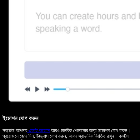
ইমোশন যোগ করুন
সহজেই আপনার
এআই ভয়েসে
আরও মানবিক শোনানোর জন্য ইমোশন যোগ করুন।
প্রয়োজনে জোর দিন, উচ্ছ্বাস যোগ করুন, আবার স্বাভাবিক বিরতিও রাখুন। কাস্টম