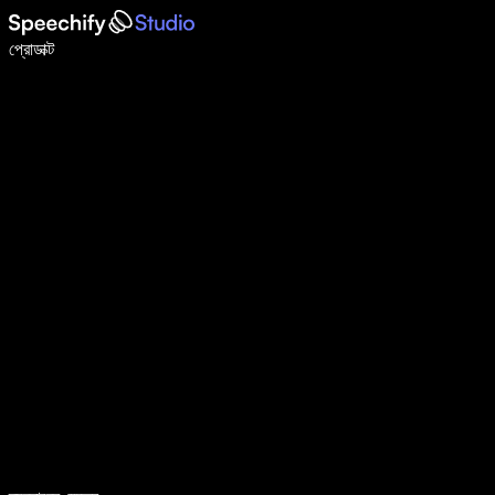
ভয়েস টাইপিং দিয়ে ৫ গুণ দ্রুত লিখুন
প্রোডাক্ট
আরও জানুন