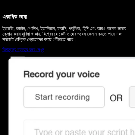
একাধিক ভাষা
ইংরেজি, জার্মান, পোলিশ, ইতালিয়ান, ফরাসি, পর্তুগিজ, হিন্দি এবং আরও অনেক ভাষায়
ক্লোন করার সুবিধা থাকায়, বিশ্বের যে কেউ তাদের ভয়েস ক্লোন করতে পারে এবং
সহজেই বৈশ্বিক শ্রোতাদের কাছে পৌঁছাতে পারে।
বিনামূল্যে ব্যবহার করে দেখুন