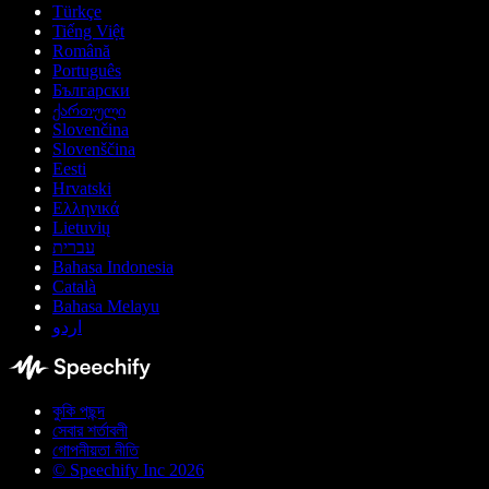
Türkçe
Tiếng Việt
Română
Português
Български
ქართული
Slovenčina
Slovenščina
Eesti
Hrvatski
Ελληνικά
Lietuvių
עברית
Bahasa Indonesia
Català
Bahasa Melayu
اردو
কুকি পছন্দ
সেবার শর্তাবলী
গোপনীয়তা নীতি
© Speechify Inc 2026