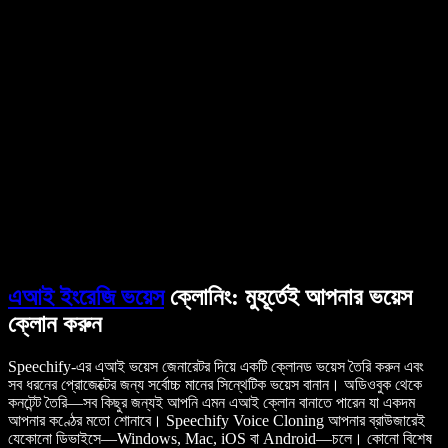
ব্যবহারকারীদের গল্প
গুগল ডক্স পড়ে শোনান
B2B কেস স্টাডি
এআই ভয়েস চেঞ্জার
রিভিউ
যেসব অ্যাপ টেক্সট পড়ে শোনায়
প্রেস
আমাকে পড়ে শোনান
টেক্সট টু স্পিচ রিডার
এন্টারপ্রাইজ
বিক্রয় দলের সঙ্গে কথা বলুন
এন্টারপ্রাইজ ও EDU-এর জন্য স্পিচিফাই
অ্যাক্সেস টু ওয়ার্কের জন্য স্পিচিফাই
DSA-এর জন্য স্পিচিফাই
SIMBA ভয়েস এজেন্ট
ডেভেলপারদের জন্য স্পিচিফাই
এআই ইংরেজি ভয়েস
ক্লোনিং: মুহূর্তেই আপনার ভয়েস
ক্লোন করুন
Speechify-এর এআই ভয়েস জেনারেটর দিয়ে একটি ক্লোনড ভয়েস তৈরি করুন এবং
সব ধরনের প্রোজেক্টের জন্য সর্বোচ্চ মানের সিন্থেটিক ভয়েস বানান। অডিওবুক থেকে
কনটেন্ট তৈরি—সব কিছুর জন্যই আপনি এমন এআই ক্লোন বানাতে পারেন যা একদম
আপনার কণ্ঠের মতো শোনাবে। Speechify Voice Cloning আপনার ব্রাউজারেই
যেকোনো ডিভাইসে—Windows, Mac, iOS বা Android—চলে। কোনো বিশেষ