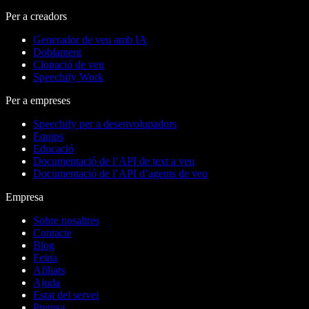
Per a creadors
Generador de veu amb IA
Doblament
Clonació de veu
Speechify Work
Per a empreses
Speechify per a desenvolupadors
Equips
Educació
Documentació de l’API de text a veu
Documentació de l’API d’agents de veu
Empresa
Sobre nosaltres
Contacte
Blog
Feina
Afiliats
Ajuda
Estat del servei
Premsa