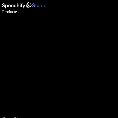
Escriu 5× més ràpid amb la veu
Productes
Més informació