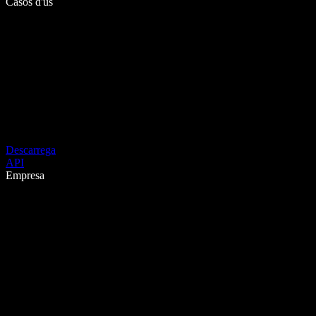
Casos d'ús
Descarrega
API
Empresa