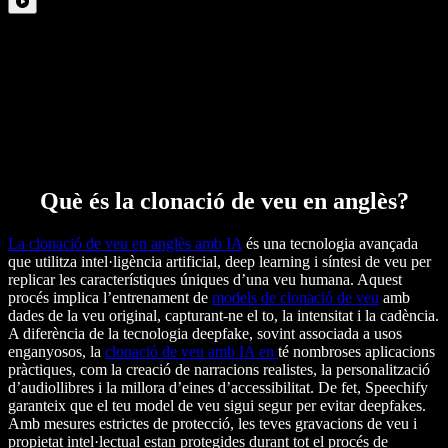
Què és la clonació de veu en anglès?
La clonació de veu en anglès amb IA
és una tecnologia avançada
que utilitza intel·ligència artificial, deep learning i síntesi de veu per
replicar les característiques úniques d’una veu humana. Aquest
procés implica l’entrenament de
models de clonació de veu
amb
dades de la veu original, capturant-ne el to, la intensitat i la cadència.
A diferència de la tecnologia deepfake, sovint associada a usos
enganyosos, la
clonació de veu amb IA en
té nombroses aplicacions
pràctiques, com la creació de narracions realistes, la personalització
d’audiollibres i la millora d’eines d’accessibilitat. De fet, Speechify
garanteix que el teu model de veu sigui segur per evitar deepfakes.
Amb mesures estrictes de protecció, les teves gravacions de veu i
propietat intel·lectual estan protegides durant tot el procés de