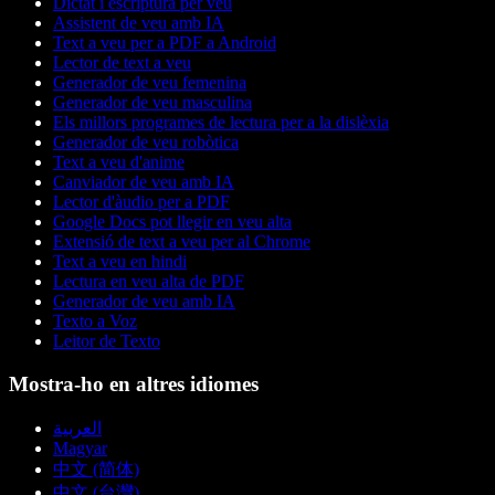
Dictat i escriptura per veu
Assistent de veu amb IA
Text a veu per a PDF a Android
Lector de text a veu
Generador de veu femenina
Generador de veu masculina
Els millors programes de lectura per a la dislèxia
Generador de veu robòtica
Text a veu d'anime
Canviador de veu amb IA
Lector d'àudio per a PDF
Google Docs pot llegir en veu alta
Extensió de text a veu per al Chrome
Text a veu en hindi
Lectura en veu alta de PDF
Generador de veu amb IA
Texto a Voz
Leitor de Texto
Mostra-ho en altres idiomes
العربية
Magyar
中文 (简体)
中文 (台灣)