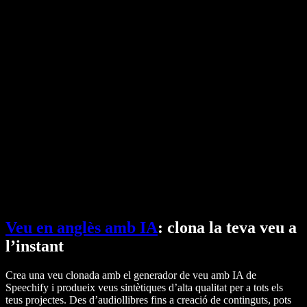
Convertidor de PDF a àudio
Preus
Generador de veu amb IA
Històries d'usuaris
Llegeix Google Docs en veu alta
Casos d'èxit B2B
Canviador de veu amb IA
Ressenyes
Aplicacions que llegeixen textos
Premsa
Llegeix-m'ho
Lector de text a veu
Empresa
Contacta amb vendes
Speechify per a empreses i educació
Speechify per a Access to Work
Speechify per a DSA
Agents de veu SIMBA
Speechify per a desenvolupadors
Veu en anglès amb IA
: clona la teva veu a
l’instant
Crea una veu clonada amb el generador de veu amb IA de
Speechify i produeix veus sintètiques d’alta qualitat per a tots els
teus projectes. Des d’audiollibres fins a creació de continguts, pots