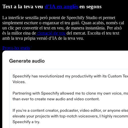
Text a la teva veu
d’IA en anglès
en segons
La interfície senzilla però potent de Speechify Studio et permet
simplement escriure o enganxar el teu guió. Quan acabis, només cal
un clic per convertir el text en veu, de manera instantània. Per això
és la millor eina de
clonació de veu
del mercat. Escolta el teu text
amb la teva pròpia versió d’IA de la teva veu.
Prova-ho gratis