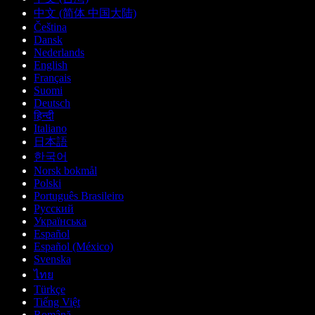
中文 (简体 中国大陆)
Čeština
Dansk
Nederlands
English
Français
Suomi
Deutsch
हिन्दी
Italiano
日本語
한국어
Norsk bokmål
Polski
Português Brasileiro
Русский
Українська
Español
Español (México)
Svenska
ไทย
Türkçe
Tiếng Việt
Română