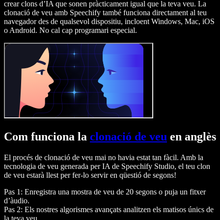
crear clons d’IA que sonen pràcticament igual que la teva veu. La
clonació de veu amb Speechify també funciona directament al teu
navegador des de qualsevol dispositiu, incloent Windows, Mac, iOS
o Android. No cal cap programari especial.
Com funciona la
clonació de veu
en anglès
El procés de clonació de veu mai no havia estat tan fàcil. Amb la
tecnologia de veu generada per IA de Speechify Studio, el teu clon
de veu estarà llest per fer-lo servir en qüestió de segons!
Pas 1: Enregistra una mostra de veu de 20 segons o puja un fitxer
d’àudio.
Pas 2: Els nostres algorismes avançats analitzen els matisos únics de
la teva veu.