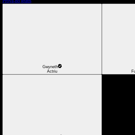
Prova-ho gratis
Gwyneth
Actriu
F