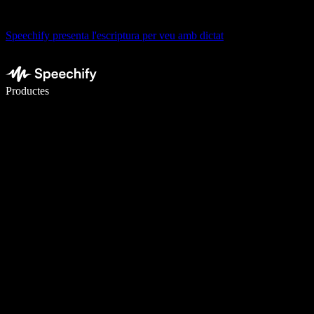
Speechify presenta l'escriptura per veu amb dictat
Escriu 5× més ràpid amb la veu
Productes
Més informació