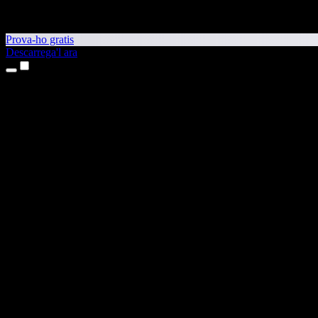
Prova-ho gratis
Descarrega'l ara
Productes
Text a veu
Aplicacions per a iPhone i iPad
Aplicació per a Android
Extensió per al Chrome
Extensió per a l'Edge
Aplicació web
Aplicació per al Mac
Aplicació per al Windows