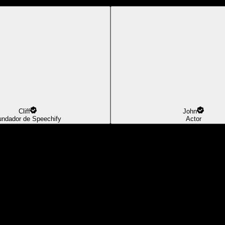
Cliff
John
undador de Speechify
Actor