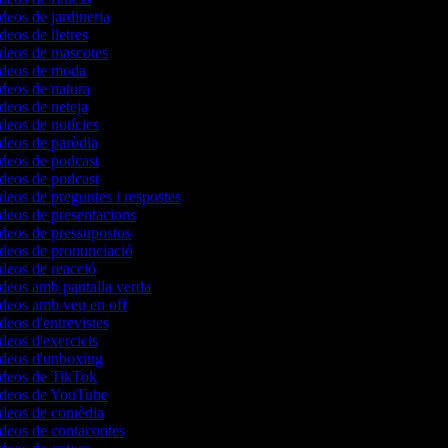
ídeos de jardineria
deos de lletres
ídeos de mascotes
vídeos de moda
ídeos de natura
ídeos de neteja
ídeos de notícies
ídeos de paròdia
ídeos de podcast
ídeos de podcast
ídeos de preguntes i respostes
ídeos de presentacions
ídeos de pressupostos
ídeos de pronunciació
ídeos de reacció
ídeos amb pantalla verda
ídeos amb veu en off
ídeos d'entrevistes
ídeos d'exercicis
vídeos d'unboxing
vídeos de TikTok
vídeos de YouTube
vídeos de comèdia
ídeos de contacontes