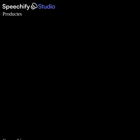
Escriu 5× més ràpid amb la veu
Productes
Més informació