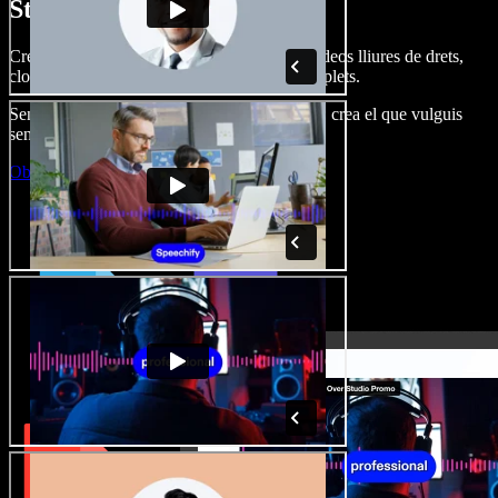
Studio.
Crea dobl. de veu, afegeix imatges, àudio, vídeos lliures de drets,
clona veus i munta projectes multimèdia complets.
Sense corba d’aprenentatge, tot al navegador: crea el que vulguis
sense els límits de sempre.
Obre l'Studio