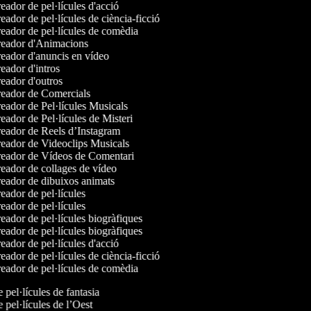
ador de pel·lícules d'acció
ador de pel·lícules de ciència-ficció
eador de pel·lícules de comèdia
eador d'Animacions
eador d'anuncis en vídeo
ador d'intros
eador d'outros
eador de Comercials
eador de Pel·lícules Musicals
ador de Pel·lícules de Misteri
eador de Reels d’Instagram
eador de Videoclips Musicals
eador de Vídeos de Comentari
eador de collages de vídeo
eador de dibuixos animats
ador de pel·lícules
ador de pel·lícules
ador de pel·lícules biogràfiques
ador de pel·lícules biogràfiques
ador de pel·lícules d'acció
ador de pel·lícules de ciència-ficció
eador de pel·lícules de comèdia
e pel·lícules de fantasia
e pel·lícules de l’Oest