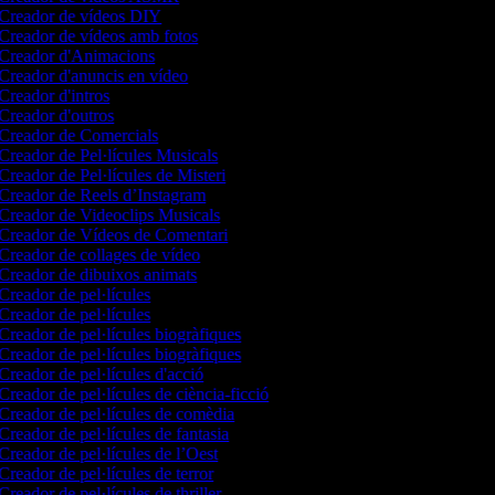
Creador de vídeos DIY
Creador de vídeos amb fotos
Creador d'Animacions
Creador d'anuncis en vídeo
Creador d'intros
Creador d'outros
Creador de Comercials
Creador de Pel·lícules Musicals
Creador de Pel·lícules de Misteri
Creador de Reels d’Instagram
Creador de Videoclips Musicals
Creador de Vídeos de Comentari
Creador de collages de vídeo
Creador de dibuixos animats
Creador de pel·lícules
Creador de pel·lícules
Creador de pel·lícules biogràfiques
Creador de pel·lícules biogràfiques
Creador de pel·lícules d'acció
Creador de pel·lícules de ciència-ficció
Creador de pel·lícules de comèdia
Creador de pel·lícules de fantasia
Creador de pel·lícules de l’Oest
Creador de pel·lícules de terror
Creador de pel·lícules de thriller