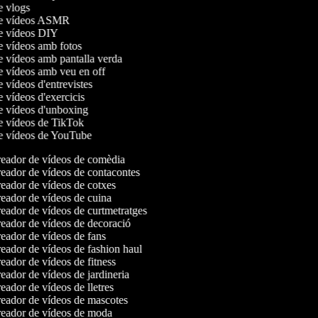
de vlogs
 de vídeos ASMR
de vídeos DIY
de vídeos amb fotos
de vídeos amb pantalla verda
de vídeos amb veu en off
e vídeos d'entrevistes
e vídeos d'exercicis
de vídeos d'unboxing
de vídeos de TikTok
de vídeos de YouTube
eador de vídeos de comèdia
eador de vídeos de contacontes
eador de vídeos de cotxes
eador de vídeos de cuina
eador de vídeos de curtmetratges
eador de vídeos de decoració
eador de vídeos de fans
eador de vídeos de fashion haul
ador de vídeos de fitness
ador de vídeos de jardineria
ador de vídeos de lletres
eador de vídeos de mascotes
eador de vídeos de moda