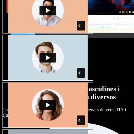
Gran varietat de veus masculines i
femenines amb accents diversos
Cap projecte ha de sonar igual. Tria entre centenars de veus d'IA i
ajusta'n l’accent.