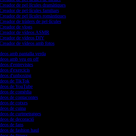
Creador de pel·lícules dramàtiques
Creador de pel·lícules familiars
Creador de pel·lícules romàntiques
Creador de tràilers de pel·lícules
Creador de vlogs
Creador de vídeos ASMR
Creador de vídeos DIY
Creador de vídeos amb fotos
ídeos amb pantalla verda
ídeos amb veu en off
ídeos d'entrevistes
ídeos d'exercicis
vídeos d'unboxing
vídeos de TikTok
vídeos de YouTube
vídeos de comèdia
ídeos de contacontes
ídeos de cotxes
ídeos de cuina
ídeos de curtmetratges
ídeos de decoració
ídeos de fans
ídeos de fashion haul
ídeos de fitness