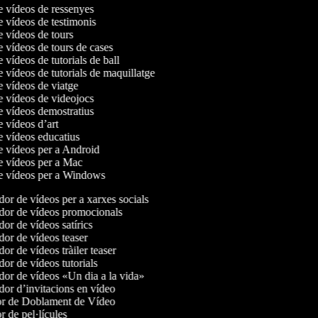
de vídeos de ressenyes
e vídeos de testimonis
e vídeos de tours
e vídeos de tours de cases
e vídeos de tutorials de ball
e vídeos de tutorials de maquillatge
de vídeos de viatge
de vídeos de videojocs
de vídeos demostratius
e vídeos d’art
de vídeos educatius
de vídeos per a Android
de vídeos per a Mac
de vídeos per a Windows
or de vídeos per a xarxes socials
or de vídeos promocionals
or de vídeos satírics
or de vídeos teaser
r de vídeos tràiler teaser
or de vídeos tutorials
or de vídeos «Un dia a la vida»
or d’invitacions en vídeo
r de Doblament de Vídeo
 de pel·lícules