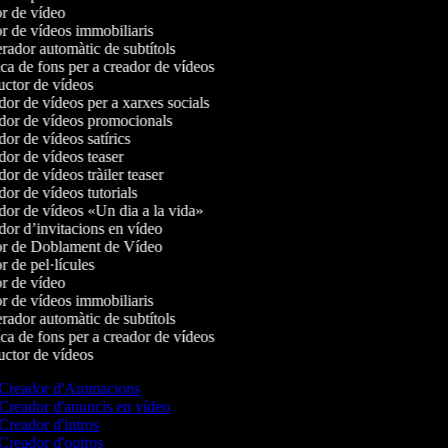
r de vídeo
r de vídeos immobiliaris
ador automàtic de subtítols
a de fons per a creador de vídeos
ctor de vídeos
or de vídeos per a xarxes socials
or de vídeos promocionals
or de vídeos satírics
or de vídeos teaser
r de vídeos tràiler teaser
or de vídeos tutorials
or de vídeos «Un dia a la vida»
or d’invitacions en vídeo
r de Doblament de Vídeo
 de pel·lícules
r de vídeo
r de vídeos immobiliaris
ador automàtic de subtítols
a de fons per a creador de vídeos
ctor de vídeos
Creador d'Animacions
Creador d'anuncis en vídeo
Creador d'intros
Creador d'outros