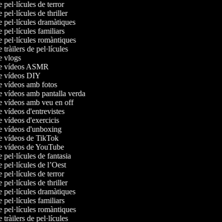
e pel·lícules de terror
e pel·lícules de thriller
e pel·lícules dramàtiques
e pel·lícules familiars
e pel·lícules romàntiques
e tràilers de pel·lícules
de vlogs
 de vídeos ASMR
de vídeos DIY
de vídeos amb fotos
de vídeos amb pantalla verda
de vídeos amb veu en off
e vídeos d'entrevistes
e vídeos d'exercicis
de vídeos d'unboxing
de vídeos de TikTok
de vídeos de YouTube
e pel·lícules de fantasia
e pel·lícules de l’Oest
e pel·lícules de terror
e pel·lícules de thriller
e pel·lícules dramàtiques
e pel·lícules familiars
e pel·lícules romàntiques
e tràilers de pel·lícules