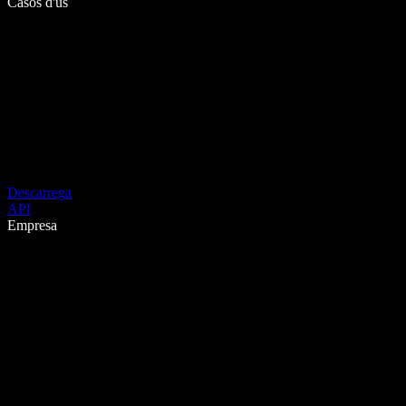
Casos d'ús
Descarrega
API
Empresa