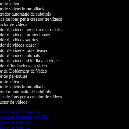
r de vídeo
r de vídeos immobiliaris
ador automàtic de subtítols
a de fons per a creador de vídeos
ctor de vídeos
or de vídeos per a xarxes socials
or de vídeos promocionals
or de vídeos satírics
or de vídeos teaser
or de vídeos tràiler teaser
or de vídeos tutorials
or de vídeos «Un dia a la vida»
or d’invitacions en vídeo
r de Doblament de Vídeo
 de pel·lícules
r de vídeo
r de vídeos immobiliaris
ador automàtic de subtítols
a de fons per a creador de vídeos
ctor de vídeos
Creador d'Animacions
Creador d'anuncis en vídeo
Creador d'intros
Creador d'outros