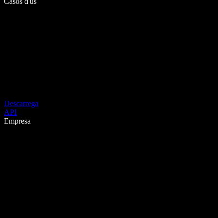
Casos d'ús
Descarrega
API
Empresa