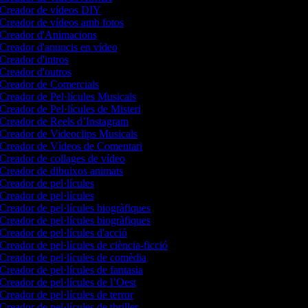
Creador de vídeos DIY
Creador de vídeos amb fotos
Creador d'Animacions
Creador d'anuncis en vídeo
Creador d'intros
Creador d'outros
Creador de Comercials
Creador de Pel·lícules Musicals
Creador de Pel·lícules de Misteri
Creador de Reels d’Instagram
Creador de Videoclips Musicals
Creador de Vídeos de Comentari
Creador de collages de vídeo
Creador de dibuixos animats
Creador de pel·lícules
Creador de pel·lícules
Creador de pel·lícules biogràfiques
Creador de pel·lícules biogràfiques
Creador de pel·lícules d'acció
Creador de pel·lícules de ciència-ficció
Creador de pel·lícules de comèdia
Creador de pel·lícules de fantasia
Creador de pel·lícules de l’Oest
Creador de pel·lícules de terror
Creador de pel·lícules de thriller