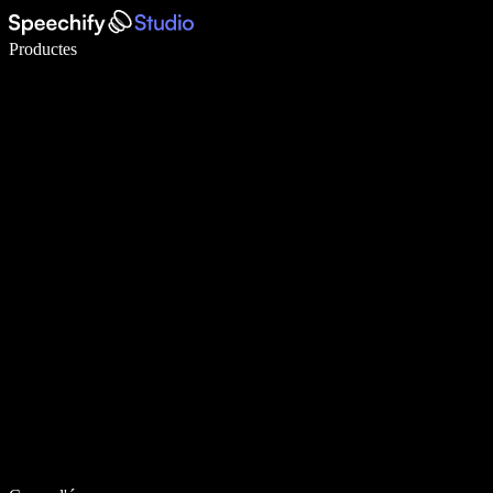
Escriu 5× més ràpid amb la veu
Productes
Més informació