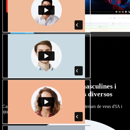
Gran varietat de veus masculines i
femenines amb accents diversos
Cap projecte ha de sonar igual. Tria entre centenars de veus d'IA i
ajusta'n l’accent.