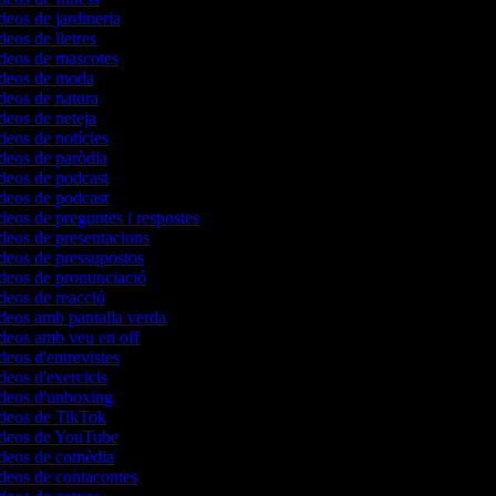
ídeos de jardineria
deos de lletres
ídeos de mascotes
vídeos de moda
ídeos de natura
ídeos de neteja
ídeos de notícies
ídeos de paròdia
ídeos de podcast
ídeos de podcast
ídeos de preguntes i respostes
ídeos de presentacions
ídeos de pressupostos
ídeos de pronunciació
ídeos de reacció
ídeos amb pantalla verda
ídeos amb veu en off
deos d'entrevistes
ídeos d'exercicis
ídeos d'unboxing
ídeos de TikTok
vídeos de YouTube
ídeos de comèdia
ídeos de contacontes