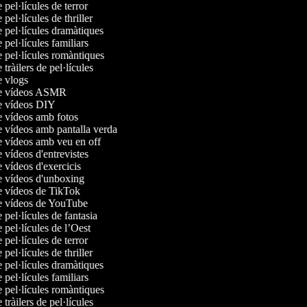
e pel·lícules de terror
 pel·lícules de thriller
e pel·lícules dramàtiques
e pel·lícules familiars
e pel·lícules romàntiques
 tràilers de pel·lícules
de vlogs
de vídeos ASMR
de vídeos DIY
de vídeos amb fotos
e vídeos amb pantalla verda
de vídeos amb veu en off
e vídeos d'entrevistes
e vídeos d'exercicis
de vídeos d'unboxing
de vídeos de TikTok
de vídeos de YouTube
e pel·lícules de fantasia
e pel·lícules de l’Oest
e pel·lícules de terror
 pel·lícules de thriller
e pel·lícules dramàtiques
e pel·lícules familiars
e pel·lícules romàntiques
 tràilers de pel·lícules