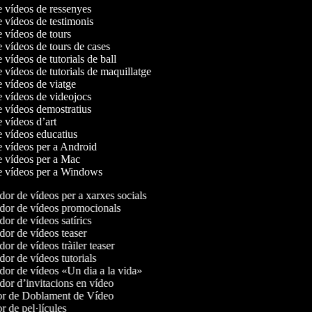
e vídeos de ressenyes
e vídeos de testimonis
e vídeos de tours
e vídeos de tours de cases
e vídeos de tutorials de ball
e vídeos de tutorials de maquillatge
e vídeos de viatge
e vídeos de videojocs
e vídeos demostratius
e vídeos d’art
e vídeos educatius
de vídeos per a Android
de vídeos per a Mac
de vídeos per a Windows
or de vídeos per a xarxes socials
or de vídeos promocionals
or de vídeos satírics
or de vídeos teaser
or de vídeos tràiler teaser
or de vídeos tutorials
or de vídeos «Un dia a la vida»
or d’invitacions en vídeo
r de Doblament de Vídeo
 de pel·lícules