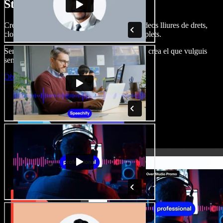
Studio.
Crea dobl. de veu, afegeix imatges, àudio, vídeos lliures de drets,
clona veus i munta projectes multimèdia complets.
Sense corba d’aprenentatge, tot al navegador: crea el que vulguis
sense els límits de sempre.
Obre l'Studio