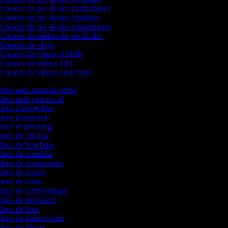
Creador de pel·lícules dramàtiques
Creador de pel·lícules familiars
Creador de pel·lícules romàntiques
Creador de tràilers de pel·lícules
Creador de vlogs
Creador de vídeos ASMR
Creador de vídeos DIY
Creador de vídeos amb fotos
ídeos amb pantalla verda
ídeos amb veu en off
deos d'entrevistes
ídeos d'exercicis
ídeos d'unboxing
ídeos de TikTok
vídeos de YouTube
ídeos de comèdia
ídeos de contacontes
ídeos de cotxes
ídeos de cuina
ídeos de curtmetratges
ídeos de decoració
ídeos de fans
ídeos de fashion haul
ídeos de fitness