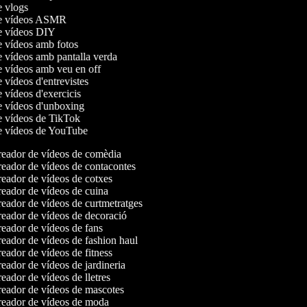
de vlogs
de vídeos ASMR
de vídeos DIY
de vídeos amb fotos
e vídeos amb pantalla verda
de vídeos amb veu en off
e vídeos d'entrevistes
e vídeos d'exercicis
de vídeos d'unboxing
de vídeos de TikTok
de vídeos de YouTube
eador de vídeos de comèdia
eador de vídeos de contacontes
eador de vídeos de cotxes
eador de vídeos de cuina
eador de vídeos de curtmetratges
eador de vídeos de decoració
eador de vídeos de fans
eador de vídeos de fashion haul
eador de vídeos de fitness
eador de vídeos de jardineria
eador de vídeos de lletres
eador de vídeos de mascotes
eador de vídeos de moda