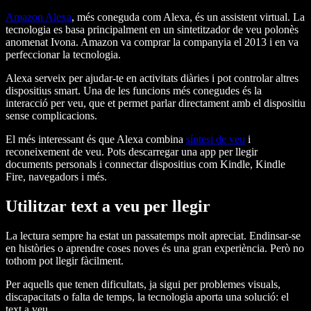
Amazon Alexa
, més coneguda com Alexa, és un assistent virtual. La
tecnologia es basa principalment en un sintetitzador de veu polonès
anomenat Ivona. Amazon va comprar la companyia el 2013 i en va
perfeccionar la tecnologia.
Alexa serveix per ajudar-te en activitats diàries i pot controlar altres
dispositius smart. Una de les funcions més conegudes és la
interacció per veu, que et permet parlar directament amb el dispositiu
sense complicacions.
El més interessant és que Alexa combina
síntesi de veu
i
reconeixement de veu. Pots descarregar una app per llegir
documents personals i connectar dispositius com Kindle, Kindle
Fire, navegadors i més.
Utilitzar text a veu per llegir
La lectura sempre ha estat un passatemps molt apreciat. Endinsar-se
en històries o aprendre coses noves és una gran experiència. Però no
tothom pot llegir fàcilment.
Per aquells que tenen dificultats, ja sigui per problemes visuals,
discapacitats o falta de temps, la tecnologia aporta una solució: el
text a veu.