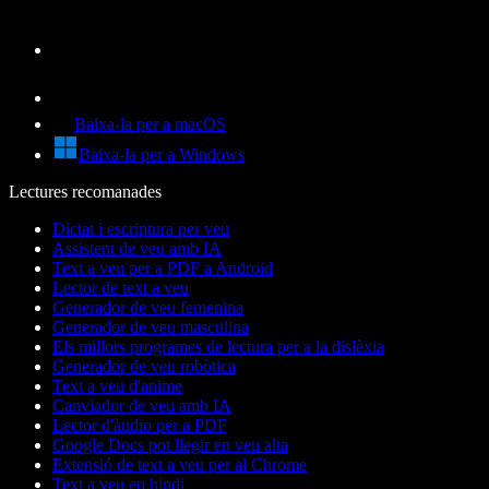
Baixa-la per a macOS
Baixa-la per a Windows
Lectures recomanades
Dictat i escriptura per veu
Assistent de veu amb IA
Text a veu per a PDF a Android
Lector de text a veu
Generador de veu femenina
Generador de veu masculina
Els millors programes de lectura per a la dislèxia
Generador de veu robòtica
Text a veu d'anime
Canviador de veu amb IA
Lector d'àudio per a PDF
Google Docs pot llegir en veu alta
Extensió de text a veu per al Chrome
Text a veu en hindi