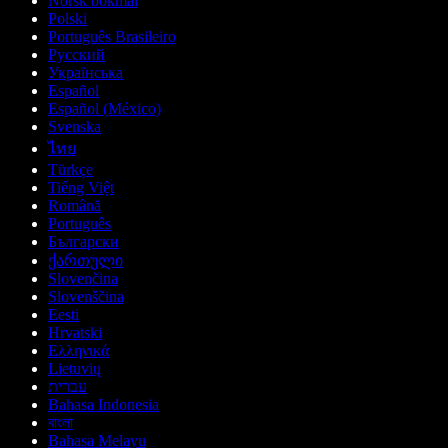
Norsk bokmål
Polski
Português Brasileiro
Русский
Українська
Español
Español (México)
Svenska
ไทย
Türkçe
Tiếng Việt
Română
Português
Български
ქართული
Slovenčina
Slovenščina
Eesti
Hrvatski
Ελληνικά
Lietuvių
עברית
Bahasa Indonesia
বাংলা
Bahasa Melayu