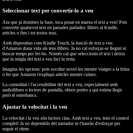
Seleccionar text per convertir-lo a veu
Ara que ja domines la base, toca posar en marxa el text a veu! Pots
convertir qualsevol text en paraules parlades: llibres al Kindle,
articles o fins i tot textos teus.
Amb dispositius com Kindle Touch, la funció de text a veu
d'Amazon dona vida als teus llibres. Ja no cal esforçar-se llegint ni
buscar temps per fer-ho. Només cal que seleccionis el text i deixis
que la màgia del text a veu faci la resta.
Imagina les opcions: pots escoltar novel·les mentre viatges a la feina
o fer que Amazon t'expliqui articles mentre cuines.
La comoditat i l'accessibilitat del text a veu, especialment amb
audiollibres o lectors de pantalla, obren portes a qui estima llegir
però té entrebancs.
Ajustar la velocitat i la veu
La velocitat i la veu són factors clau. Amb text a veu, tens el control
complet! Ja no dependràs del narrador ni t'hauràs d'esforçar per
seguir el ritme.