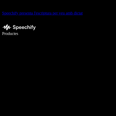
Speechify presenta l'escriptura per veu amb dictat
Escriu 5× més ràpid amb la veu
Productes
Més informació