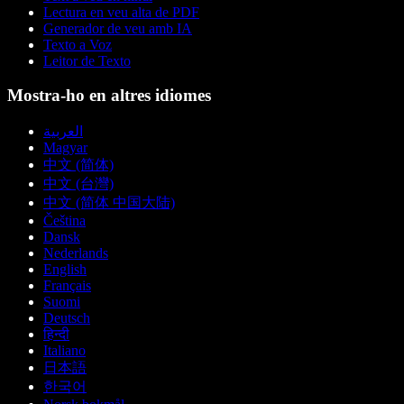
Lectura en veu alta de PDF
Generador de veu amb IA
Texto a Voz
Leitor de Texto
Mostra-ho en altres idiomes
العربية
Magyar
中文 (简体)
中文 (台灣)
中文 (简体 中国大陆)
Čeština
Dansk
Nederlands
English
Français
Suomi
Deutsch
हिन्दी
Italiano
日本語
한국어