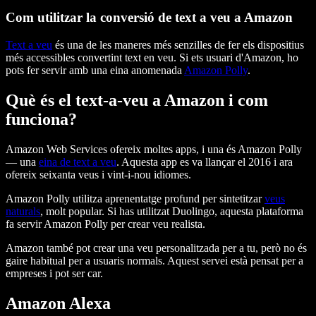
Com utilitzar la conversió de text a veu a Amazon
Text a veu
és una de les maneres més senzilles de fer els dispositius
més accessibles convertint text en veu. Si ets usuari d'Amazon, ho
pots fer servir amb una eina anomenada
Amazon Polly
.
Què és el text-a-veu a Amazon i com
funciona?
Amazon Web Services ofereix moltes apps, i una és Amazon Polly
— una
eina de text a veu
. Aquesta app es va llançar el 2016 i ara
ofereix seixanta veus i vint-i-nou idiomes.
Amazon Polly utilitza aprenentatge profund per sintetitzar
veus
naturals
, molt popular. Si has utilitzat Duolingo, aquesta plataforma
fa servir Amazon Polly per crear veu realista.
Amazon també pot crear una veu personalitzada per a tu, però no és
gaire habitual per a usuaris normals. Aquest servei està pensat per a
empreses i pot ser car.
Amazon Alexa