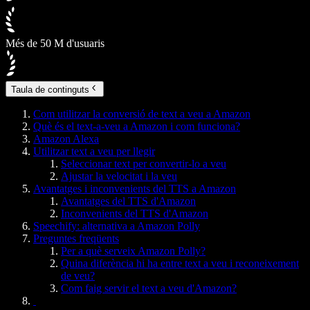
Més de 50 M d'usuaris
Taula de continguts
Com utilitzar la conversió de text a veu a Amazon
Què és el text-a-veu a Amazon i com funciona?
Amazon Alexa
Utilitzar text a veu per llegir
Seleccionar text per convertir-lo a veu
Ajustar la velocitat i la veu
Avantatges i inconvenients del TTS a Amazon
Avantatges del TTS d'Amazon
Inconvenients del TTS d'Amazon
Speechify: alternativa a Amazon Polly
Preguntes freqüents
Per a què serveix Amazon Polly?
Quina diferència hi ha entre text a veu i reconeixement
de veu?
Com faig servir el text a veu d'Amazon?