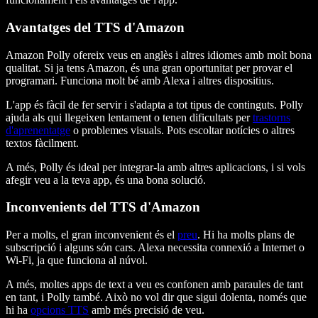
Avantatges del TTS d'Amazon
Amazon Polly ofereix veus en anglès i altres idiomes amb molt bona
qualitat. Si ja tens Amazon, és una gran oportunitat per provar el
programari. Funciona molt bé amb Alexa i altres dispositius.
L'app és fàcil de fer servir i s'adapta a tot tipus de continguts. Polly
ajuda als qui llegeixen lentament o tenen dificultats per
trastorns
d'aprenentatge
o problemes visuals. Pots escoltar notícies o altres
textos fàcilment.
A més, Polly és ideal per integrar-la amb altres aplicacions, i si vols
afegir veu a la teva app, és una bona solució.
Inconvenients del TTS d'Amazon
Per a molts, el gran inconvenient és el
preu
. Hi ha molts plans de
subscripció i alguns són cars. Alexa necessita connexió a Internet o
Wi-Fi, ja que funciona al núvol.
A més, moltes apps de text a veu es confonen amb paraules de tant
en tant, i Polly també. Això no vol dir que sigui dolenta, només que
hi ha
opcions TTS
amb més precisió de veu.