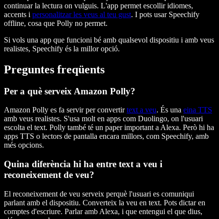
continuar la lectura on vulguis. L'app permet escollir idiomes,
accents i
personalitzar les veus al teu gust
. I pots usar Speechify
offline, cosa que Polly no permet.
Si vols una app que funcioni bé amb qualsevol dispositiu i amb veus
realistes, Speechify és la millor opció.
Preguntes freqüents
Per a què serveix Amazon Polly?
Amazon Polly es fa servir per convertir
text a veu
. És una
eina TTS
amb veus realistes. S'usa molt en apps com Duolingo, on l'usuari
escolta el text. Polly també té un paper important a Alexa. Però hi ha
apps TTS o lectors de pantalla encara millors, com Speechify, amb
més opcions.
Quina diferència hi ha entre text a veu i
reconeixement de veu?
El reconeixement de veu serveix perquè l'usuari es comuniqui
parlant amb el dispositiu. Converteix la veu en text. Pots dictar en
comptes d'escriure. Parlar amb Alexa, i que entengui el que dius,