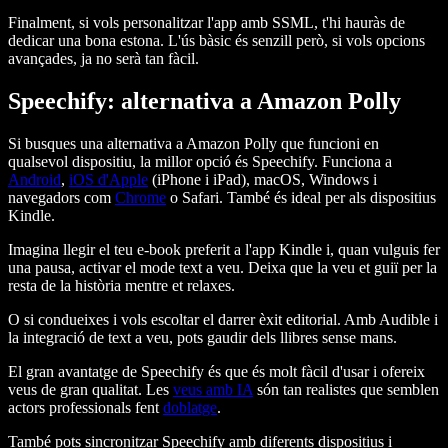
Finalment, si vols personalitzar l'app amb SSML, t'hi hauràs de
dedicar una bona estona. L'ús bàsic és senzill però, si vols opcions
avançades, ja no serà tan fàcil.
Speechify: alternativa a Amazon Polly
Si busques una alternativa a Amazon Polly que funcioni en
qualsevol dispositiu, la millor opció és Speechify. Funciona a
Android
,
iOS d'Apple
(iPhone i iPad), macOS, Windows i
navegadors com
Chrome
o Safari. També és ideal per als dispositius
Kindle.
Imagina llegir el teu e-book preferit a l'app Kindle i, quan vulguis fer
una pausa, activar el mode text a veu. Deixa que la veu et guiï per la
resta de la història mentre et relaxes.
O si condueixes i vols escoltar el darrer èxit editorial. Amb Audible i
la integració de text a veu, pots gaudir dels llibres sense mans.
El gran avantatge de Speechify és que és molt fàcil d'usar i ofereix
veus de gran qualitat. Les
veus amb IA
són tan realistes que semblen
actors professionals fent
doblatge
.
També pots sincronitzar Speechify amb diferents dispositius i