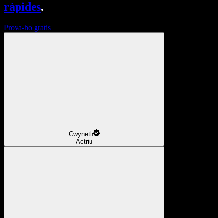
ràpides
.
Prova-ho gratis
Gwyneth
Actriu