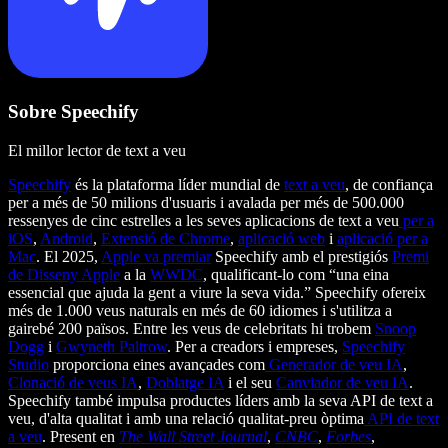
Sobre Speechify
El millor lector de text a veu
Speechify
és la plataforma líder mundial de
text a veu
, de confiança
per a més de 50 milions d'usuaris i avalada per més de 500.000
ressenyes de cinc estrelles a les seves aplicacions de text a veu
per a
iOS
,
Android
,
Extensió de Chrome
,
aplicació web
i
aplicació per a
Mac
. El 2025,
Apple va premiar
Speechify amb el prestigiós
Premi
de Disseny Apple
a la
WWDC
, qualificant-lo com “una eina
essencial que ajuda la gent a viure la seva vida.” Speechify ofereix
més de 1.000 veus naturals en més de 60 idiomes i s'utilitza a
gairebé 200 països. Entre les veus de celebritats hi trobem
Snoop
Dogg
i
Gwyneth Paltrow
. Per a creadors i empreses,
Speechify
Studio
proporciona eines avançades com
Generador de veu IA
,
Clonació de veus IA
,
Doblatge IA
i el seu
Canviador de veu IA
.
Speechify també impulsa productes líders amb la seva API de text a
veu, d'alta qualitat i amb una relació qualitat-preu òptima
API de text
a veu
. Present en
The Wall Street Journal
,
CNBC
,
Forbes
,