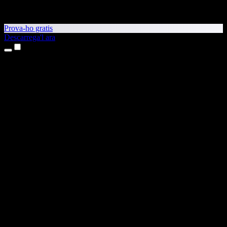
Prova-ho gratis
Descarrega'l ara
Productes
Text a veu
Aplicacions per a iPhone i iPad
Aplicació per a Android
Extensió per al Chrome
Extensió per a l'Edge
Aplicació web
Aplicació per al Mac
Aplicació per al Windows