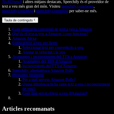
TechCrunch
i altres mitjans destacats, Speechify és el proveïdor de
text a veu més gran del món. Visiteu
speechify.com/news
,
speechify.com/blog
i
speechify.com/press
per saber-ne més.
Taula de continguts
Com utilitzar la conversió de text a veu a Amazon
Què és el text-a-veu a Amazon i com funciona?
Amazon Alexa
Utilitzar text a veu per llegir
Seleccionar text per convertir-lo a veu
Ajustar la velocitat i la veu
Avantatges i inconvenients del TTS a Amazon
Avantatges del TTS d'Amazon
Inconvenients del TTS d'Amazon
Speechify: alternativa a Amazon Polly
Preguntes freqüents
Per a què serveix Amazon Polly?
Quina diferència hi ha entre text a veu i reconeixement
de veu?
Com faig servir el text a veu d'Amazon?
Articles recomanats