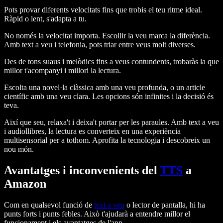
Pots provar diferents velocitats fins que trobis el teu ritme ideal.
Ràpid o lent, s'adapta a tu.
No només la velocitat importa. Escollir la veu marca la diferència.
Amb text a veu i telefonia, pots triar entre veus molt diverses.
Des de tons suaus i melòdics fins a veus contundents, trobaràs la que
millor t'acompanyi i millori la lectura.
Escolta una novel·la clàssica amb una veu profunda, o un article
científic amb una veu clara. Les opcions són infinites i la decisió és
teva.
Així que seu, relaxa't i deixa't portar per les paraules. Amb text a veu
i audiollibres, la lectura es converteix en una experiència
multisensorial per a tothom. Aprofita la tecnologia i descobreix un
nou món.
Avantatges i inconvenients del
TTS
a
Amazon
Com en qualsevol funció de
text a veu
o lector de pantalla, hi ha
punts forts i punts febles. Això t'ajudarà a entendre millor el
funcionament i els avantatges de l'app.