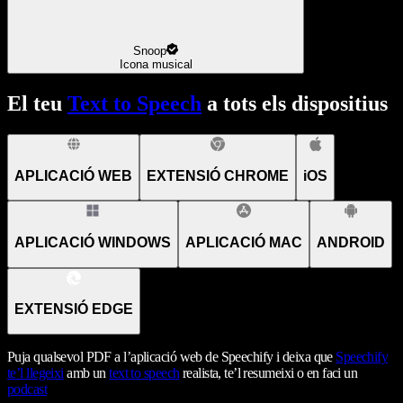
Snoop
Icona musical
El teu
Text to Speech
a tots els dispositius
APLICACIÓ WEB
EXTENSIÓ CHROME
iOS
APLICACIÓ WINDOWS
APLICACIÓ MAC
ANDROID
EXTENSIÓ EDGE
Puja qualsevol PDF a l’aplicació web de Speechify i deixa que
Speechify
te’l llegeixi
amb un
text to speech
realista, te’l resumeixi o en faci un
podcast