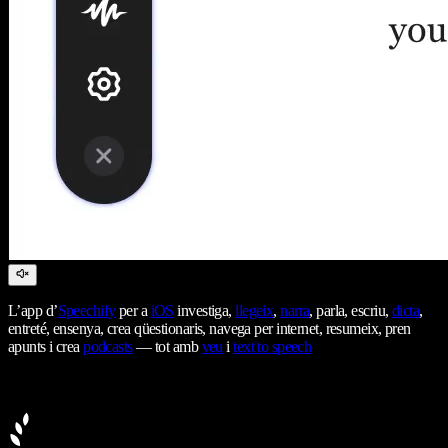
L’app d’
Speechify
per a
iOS
investiga,
llegeix
,
narra
, parla, escriu,
dicta
,
entreté, ensenya, crea qüestionaris, navega per internet, resumeix, pren
apunts i crea
podcasts
— tot amb
veu
i
text to speech