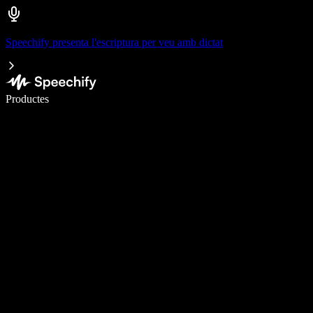
Speechify presenta l'escriptura per veu amb dictat
Escriu 5× més ràpid amb la veu
Productes
Més informació