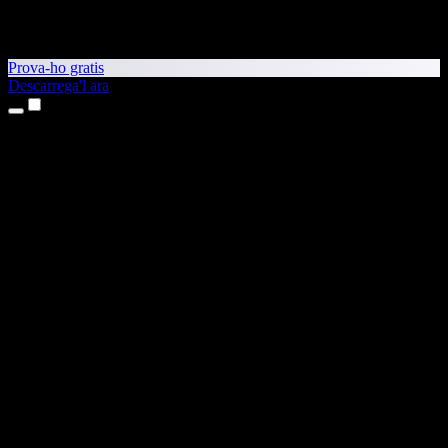
Prova-ho gratis
Descarrega'l ara
Productes
Text a veu
Aplicacions per a iPhone i iPad
Aplicació per a Android
Extensió per al Chrome
Extensió per a l'Edge
Aplicació web
Aplicació per al Mac