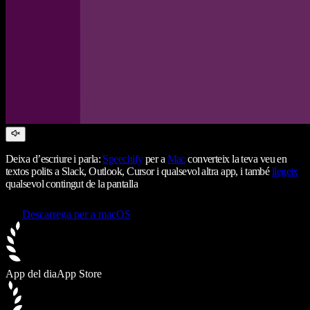
Deixa d’escriure i parla:
Speechify
per a
Mac
converteix la teva veu en
textos polits a Slack, Outlook, Cursor i qualsevol altra app, i també
llegeix
qualsevol contingut de la pantalla
Descarrega per a macOS
App del dia
App Store