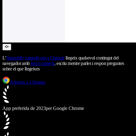
L’
Speechify
extensió per a Chrome
llegeix qualsevol contingut del
navegador amb
text to speech
, escriu mentre parles i respon preguntes
sobre el que llegeixes
Afegeix a Chrome
App preferida de 2023
per Google Chrome