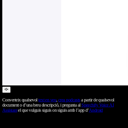
Converteix qualsevol
text en veu
,
crea podcasts
a partir de qualsevol
document o d’una breu descripció, i pregunta al
Speechify Voice AI
Assistant
el que vulguis siguis on siguis amb l’app d’
Android