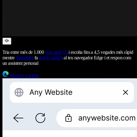
Tria entre més de 1.000
veus amb IA
i escolta fins a 4,5 vegades més ràpid
mentre
Speechify
fa
text to speech
al teu navegador Edge i et respon com
un assistent personal
Afegeix a Edge