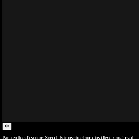
Parla en lloc d’escriure: Speechify transcriu el que dius i llegeix qualsevol