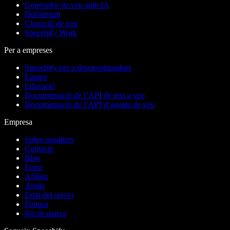
Generador de veu amb IA
Doblament
Clonació de veu
Speechify Work
Per a empreses
Speechify per a desenvolupadors
Equips
Educació
Documentació de l’API de text a veu
Documentació de l’API d’agents de veu
Empresa
Sobre nosaltres
Contacte
Blog
Feina
Afiliats
Ajuda
Estat del servei
Premsa
Kit de marca