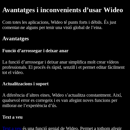
Avantatges i inconvenients d’usar Wideo
Com totes les aplicacions, Wideo té punts forts i dèbils. És just
comentar-ne alguns per tenir una visió global de l’eina.
Avantatges
Funció d’arrossegar i deixar anar
La funció d’arrossegar i deixar anar simplifica molt crear vídeos
professionals. El procés és ràpid, senzill i et permet editar fàcilment
tot el vídeo.
Actualitzacions i suport
A diferència d’altres eines, Wideo s’actualitza constantment. Així,
qualsevol error es corregeix i es van afegint noves funcions per
millorar-ne l’experiència d’ús.
Text a veu
Text a veu
és una funció genial de Wideo. Permet a tothom afegir