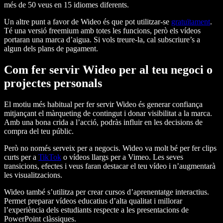
més de 50 veus en 15 idiomes diferents.
Un altre punt a favor de Wideo és que pot utilitzar-se
gratuïtament
.
Té una versió freemium amb totes les funcions, però els vídeos
portaran una marca d’aigua. Si vols treure-la, cal subscriure’s a
algun dels plans de pagament.
Com fer servir Wideo per al teu negoci o
projectes personals
El motiu més habitual per fer servir Wideo és generar confiança
mitjançant el màrqueting de contingut i donar visibilitat a la marca.
Amb una bona crida a l’acció, podràs influir en les decisions de
compra del teu públic.
Però no només serveix per a negocis. Wideo va molt bé per fer clips
curts per a
TikTok
o vídeos llargs per a Vimeo. Les seves
transicions, efectes i veus faran destacar el teu vídeo i n’augmentarà
les visualitzacions.
Wideo també s’utilitza per crear cursos d’aprenentatge interactius.
Permet preparar vídeos educatius d’alta qualitat i millorar
l’experiència dels estudiants respecte a les presentacions de
PowerPoint clàssiques.