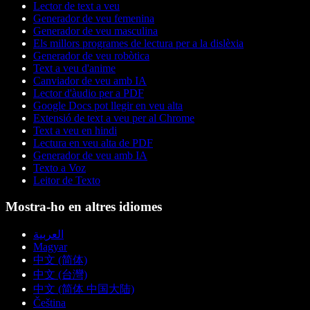
Lector de text a veu
Generador de veu femenina
Generador de veu masculina
Els millors programes de lectura per a la dislèxia
Generador de veu robòtica
Text a veu d'anime
Canviador de veu amb IA
Lector d'àudio per a PDF
Google Docs pot llegir en veu alta
Extensió de text a veu per al Chrome
Text a veu en hindi
Lectura en veu alta de PDF
Generador de veu amb IA
Texto a Voz
Leitor de Texto
Mostra-ho en altres idiomes
العربية
Magyar
中文 (简体)
中文 (台灣)
中文 (简体 中国大陆)
Čeština