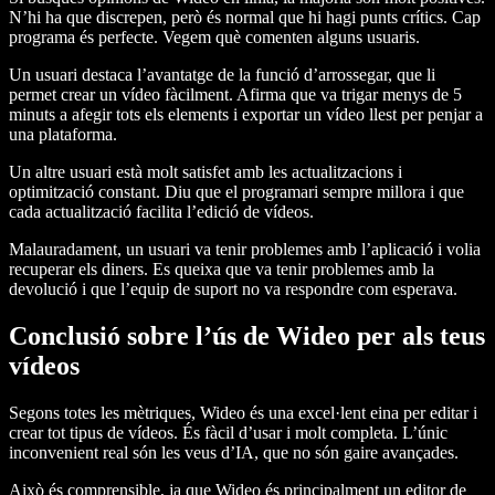
N’hi ha que discrepen, però és normal que hi hagi punts crítics. Cap
programa és perfecte. Vegem què comenten alguns usuaris.
Un usuari destaca l’avantatge de la funció d’arrossegar, que li
permet crear un vídeo fàcilment. Afirma que va trigar menys de 5
minuts a afegir tots els elements i exportar un vídeo llest per penjar a
una plataforma.
Un altre usuari està molt satisfet amb les actualitzacions i
optimització constant. Diu que el programari sempre millora i que
cada actualització facilita l’edició de vídeos.
Malauradament, un usuari va tenir problemes amb l’aplicació i volia
recuperar els diners. Es queixa que va tenir problemes amb la
devolució i que l’equip de suport no va respondre com esperava.
Conclusió sobre l’ús de Wideo per als teus
vídeos
Segons totes les mètriques, Wideo és una excel·lent eina per editar i
crear tot tipus de vídeos. És fàcil d’usar i molt completa. L’únic
inconvenient real són les veus d’IA, que no són gaire avançades.
Això és comprensible, ja que Wideo és principalment un editor de