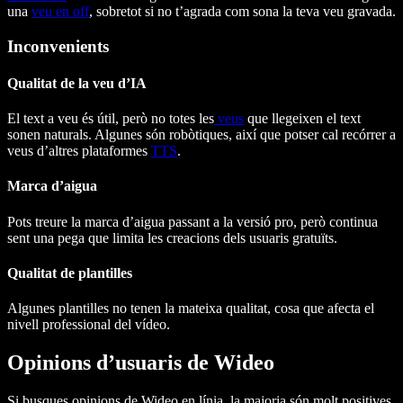
una
veu en off
, sobretot si no t’agrada com sona la teva veu gravada.
Inconvenients
Qualitat de la veu d’IA
El text a veu és útil, però no totes les
veus
que llegeixen el text
sonen naturals. Algunes són robòtiques, així que potser cal recórrer a
veus d’altres plataformes
TTS
.
Marca d’aigua
Pots treure la marca d’aigua passant a la versió pro, però continua
sent una pega que limita les creacions dels usuaris gratuïts.
Qualitat de plantilles
Algunes plantilles no tenen la mateixa qualitat, cosa que afecta el
nivell professional del vídeo.
Opinions d’usuaris de Wideo
Si busques opinions de Wideo en línia, la majoria són molt positives.