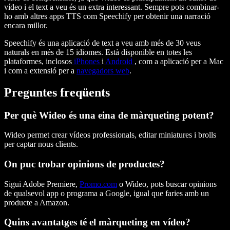
vídeo i el text a veu és un extra interessant. Sempre pots combinar-
ho amb altres apps TTS com Speechify per obtenir una narració
encara millor.
Speechify és una aplicació de text a veu amb més de 30 veus
naturals en més de 15 idiomes. Està disponible en totes les
plataformes, inclosos
iPhones
i
Android
, com a aplicació per a Mac
i com a extensió per a
navegadors web
.
Preguntes freqüents
Per què Wideo és una eina de màrqueting potent?
Wideo permet crear vídeos professionals, editar miniatures i brolls
per captar nous clients.
On puc trobar opinions de productes?
Sigui Adobe Premiere,
Promo.com
o Wideo, pots buscar opinions
de qualsevol app o programa a Google, igual que faries amb un
producte a Amazon.
Quins avantatges té el màrqueting en vídeo?