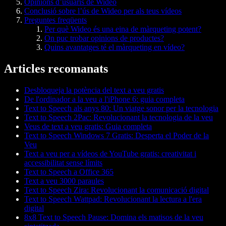
Opinions d’usuaris de Wideo
Conclusió sobre l’ús de Wideo per als teus vídeos
Preguntes freqüents
Per què Wideo és una eina de màrqueting potent?
On puc trobar opinions de productes?
Quins avantatges té el màrqueting en vídeo?
Articles recomanats
Desbloqueja la potència del text a veu gratis
De l'ordinador a la veu a l'iPhone 6: guia completa
Text to Speech als anys 80: Un viatge sonor per la tecnologia
Text to Speech 2Pac: Revolucionant la tecnologia de la veu
Veus de text a veu gratis: Guia completa
Text to Speech Windows 7 Gratis: Desperta el Poder de la
Veu
Text a veu per a vídeos de YouTube gratis: creativitat i
accessibilitat sense límits
Text to Speech a Office 365
Text a veu 3000 paraules
Text to Speech Zira: Revolucionant la comunicació digital
Text to Speech Wattpad: Revolucionant la lectura a l'era
digital
8x8 Text to Speech Pause: Domina els matisos de la veu