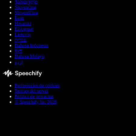
ქართული
Slovenčina
Slovenščina
Eesti
Hrvatski
Ελληνικά
Lietuvių
עברית
Bahasa Indonesia
বাংলা
Bahasa Melayu
اردو
Preferències de cookies
Termes del servei
Política de privacitat
© Speechify Inc 2026