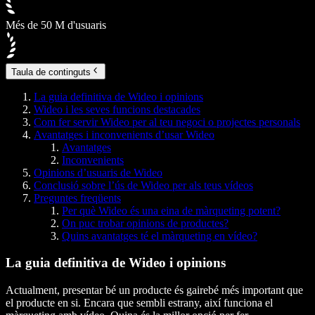
Més de 50 M d'usuaris
Taula de continguts
La guia definitiva de Wideo i opinions
Wideo i les seves funcions destacades
Com fer servir Wideo per al teu negoci o projectes personals
Avantatges i inconvenients d’usar Wideo
Avantatges
Inconvenients
Opinions d’usuaris de Wideo
Conclusió sobre l’ús de Wideo per als teus vídeos
Preguntes freqüents
Per què Wideo és una eina de màrqueting potent?
On puc trobar opinions de productes?
Quins avantatges té el màrqueting en vídeo?
La guia definitiva de Wideo i opinions
Actualment, presentar bé un producte és gairebé més important que
el producte en si. Encara que sembli estrany, així funciona el