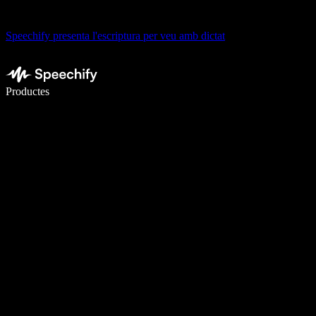
Speechify presenta l'escriptura per veu amb dictat
Escriu 5× més ràpid amb la veu
Productes
Més informació