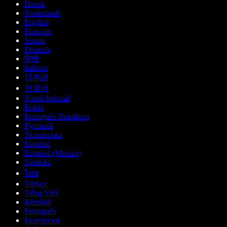
Dansk
Nederlands
English
Français
Suomi
Deutsch
हिन्दी
Italiano
日本語
한국어
Norsk bokmål
Polski
Português Brasileiro
Русский
Українська
Español
Español (México)
Svenska
ไทย
Türkçe
Tiếng Việt
Română
Português
Български