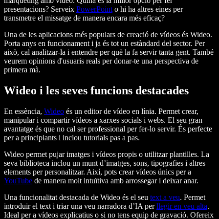
màrqueting amb vídeo. Quina és la millor opció per fer
presentacions? Serveix
PowerPoint
o hi ha altres eines per
transmetre el missatge de manera encara més eficaç?
Una de les aplicacions més populars de creació de vídeos és Wideo.
Porta anys en funcionament i ja és tot un estàndard del sector. Per
això, cal analitzar-la i entendre per què la fa servir tanta gent. També
veurem opinions d'usuaris reals per donar-te una perspectiva de
primera mà.
Wideo i les seves funcions destacades
En essència,
Wideo
és un editor de vídeo en línia. Permet crear,
manipular i compartir vídeos a xarxes socials i webs. El seu gran
avantatge és que no cal ser professional per fer-lo servir. És perfecte
per a principiants i inclou tutorials pas a pas.
Wideo permet pujar imatges i vídeos propis o utilitzar plantilles. La
seva biblioteca inclou un munt d’imatges, sons, tipografies i altres
elements per personalitzar. Així, pots crear vídeos únics per a
YouTube
de manera molt intuïtiva amb arrossegar i deixar anar.
Una funcionalitat destacada de Wideo és el seu
text a veu
. Permet
introduir el text i triar una veu narradora d’IA per
llegir en veu alta
.
Ideal per a vídeos explicatius o si no tens equip de gravació. Ofereix