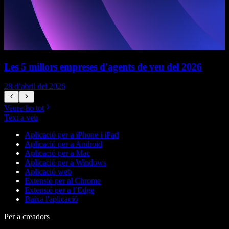
Les 5 millors empreses d'agents de veu del 2026
28 d’abril del 2026
1
Veure-ho tot
Text a veu
Aplicació per a iPhone i iPad
Aplicació per a Android
Aplicació per a Mac
Aplicació per a Windows
Aplicació web
Extensió per al Chrome
Extensió per a l’Edge
Baixa l'aplicació
Per a creadors