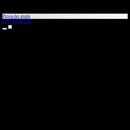
Prova-ho gratis
Descarrega'l ara
Productes
Text a veu
Aplicacions per a iPhone i iPad
Aplicació per a Android
Extensió per al Chrome
Extensió per a l'Edge
Aplicació web
Aplicació per al Mac
Aplicació per al Windows