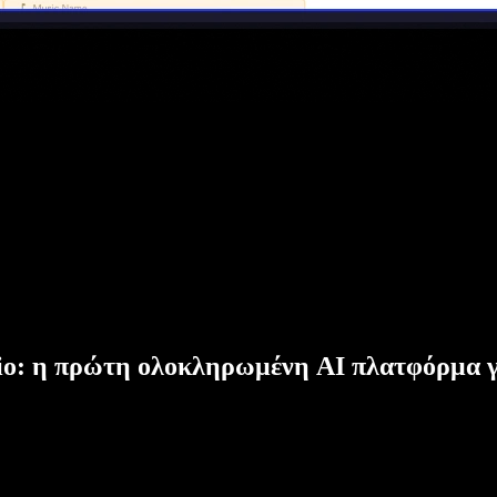
dio: η πρώτη ολοκληρωμένη AI πλατφόρμα γ