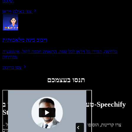
שלכם.
צפו באולפן וידאו
דיבוב בינה מלאכותית
בלחיצה, המירו כל וידאו לכל שפה. התאמה חכמה לקול, אינטונציה
ומהירות.
צפו בדיבוב
תנסו בעצמכם
טעימה קטנה ממה שתוכלו ליצור ב-Speechify
Studio.
צרו קריינות, הוסיפו תמונות ללא זכויות, אודיו, סרטונים ושיבוט קול –
לפרויקטים קוליים־חזותיים מושלמים.