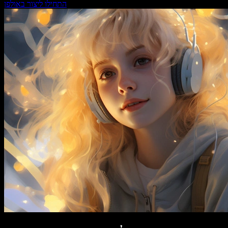
התחילו ליצור באולפן