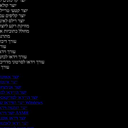
יוצר קדימונים
יוצר קולא
יוצר קטעי טרייל
יוצר קליפים ע
יוצר רילס לא
מוזיקת רקע ליוצר
מחולל כתוביות א
מתרגם
עורך דיבו
עור
עורך וידא
עורך וידאו לכוש
עורך וידאו לסרטוני מדריכ
עורך
יוצר אאוטר
יוצר אינטר
יוצר אנימציו
יוצר הווידאו למ
יוצר הווידאו לפודקאס
יוצר הווידאו של Windows
יוצר הזמנות וידא
יוצר וידאו ASMR
יוצר וידאו אופנ
יוצר וידאו לאמנו