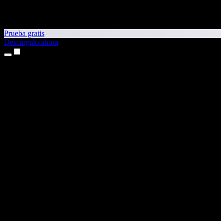
Prueba gratis
Descárgalo ahora
Productos
Texto a voz
Apps para iPhone y iPad
App para Android
Extensión para Chrome
Extensión para Edge
App web
App para Mac