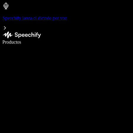
Speechify lanza el dictado por voz
Escribe 5× más rápido con dictado por voz
Productos
Más información