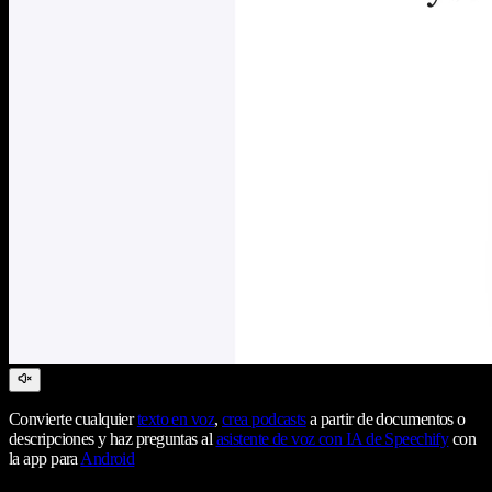
Convierte cualquier
texto en voz
,
crea podcasts
a partir de documentos o
descripciones y haz preguntas al
asistente de voz con IA de Speechify
con
la app para
Android