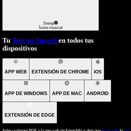
Snoop
Ícono musical
Tu
Text-to-Speech
en todos tus
dispositivos
APP WEB
EXTENSIÓN DE CHROME
iOS
APP DE WINDOWS
APP DE MAC
ANDROID
EXTENSIÓN DE EDGE
Sube cualquier PDF a la app web de Speechify y deja que
Speechify
lo
lea