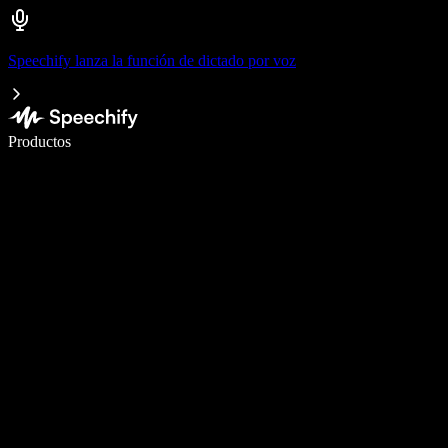
Speechify lanza la función de dictado por voz
Escribe 5× más rápido con dictado por voz
Productos
Más información