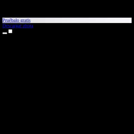
Pruébalo gratis
Descargar ahora
Productos
Texto a voz
App para iPhone y iPad
App para Android
Extensión para Chrome
Extensión para Edge
Aplicación web
App para Mac