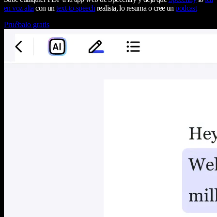
en voz alta
con un
text-to-speech
realista, lo resuma o cree un
podcast
Pruébalo gratis