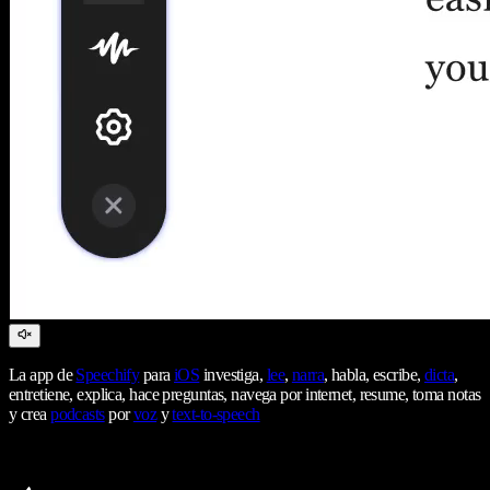
La app de
Speechify
para
iOS
investiga,
lee
,
narra
, habla, escribe,
dicta
,
entretiene, explica, hace preguntas, navega por internet, resume, toma notas
y crea
podcasts
por
voz
y
text-to-speech