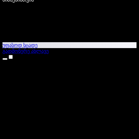
უფასოდ სცადე
გადმოწერე ახლავე
პროდუქტები
ტექსტი ხმაში
iPhone & iPad აპები
Android აპი
Chrome გაფართოება