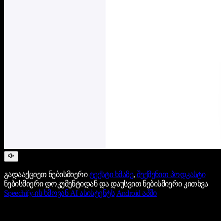
გადააქციეთ ნებისმიერი
ტექსტი ხმაზე
,
შექმენით პოდკასტი
ნებისმიერი დოკუმენტიდან და დაუსვით ნებისმიერი კითხვა
Speechify-ის ხმოვან AI ასისტენტს
Android აპში