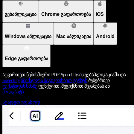
ვებაპლიკაცია
Chrome გაფართოება
iOS
Windows აპლიკაცია
Mac აპლიკაცია
Android
Edge გაფართოება
ატვირთეთ ნებისმიერი PDF Speechify-ის ვებაპლიკაციაში და
Speechify
ხმამაღლა წაგიკითხავთ ტექსტს
ბუნებრივი
ტექსტიდან ხმაზე
ფუნქციით, შეგიქმნით შეჯამებას ან
პოდკასტს
სცადეთ უფასოდ