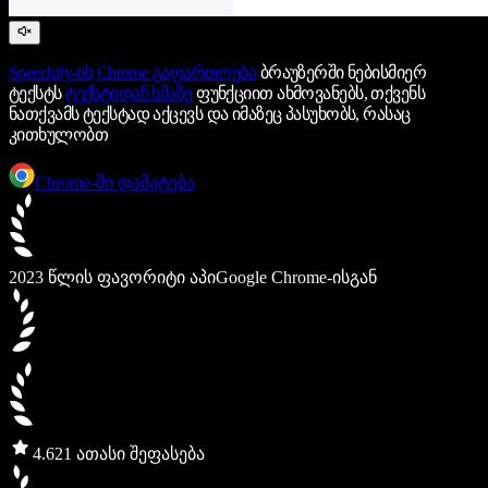
Speechify-ის
Chrome გაფართოება
ბრაუზერში ნებისმიერ
ტექსტს
ტექსტიდან ხმაზე
ფუნქციით ახმოვანებს, თქვენს
ნათქვამს ტექსტად აქცევს და იმაზეც პასუხობს, რასაც
კითხულობთ
Chrome-ში დამატება
2023 წლის ფავორიტი აპი
Google Chrome-ისგან
4.6
21 ათასი შეფასება