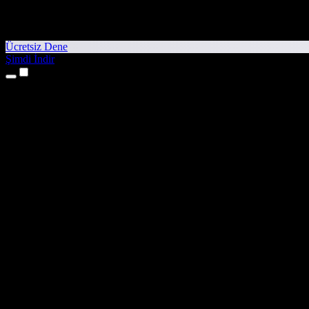
Ücretsiz Dene
Şimdi İndir
Ürünler
Metinden Sese
iPhone ve iPad Uygulamaları
Android Uygulaması
Chrome Uzantısı
Edge Uzantısı
Web Uygulaması
Mac Uygulaması
Windows Uygulaması