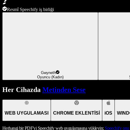
Resmî Speechify iş birliği
Gwyneth
Oyuncu (Kadın)
Her Cihazda
Metinden Sese
WEB UYGULAMASI
CHROME EKLENTİSİ
iOS
WIND
Herhangi bir PDF'yi Speechify web uygulamasına yükleyin;
Speechify
onu 