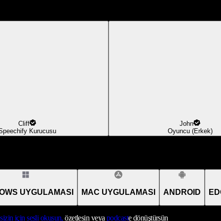
Cliff
John
Speechify Kurucusu
Oyuncu (Erkek)
OWS UYGULAMASI
MAC UYGULAMASI
ANDROID
ED
sizin için sesli okusun,
özetlesin veya
podcast
e dönüştürsün