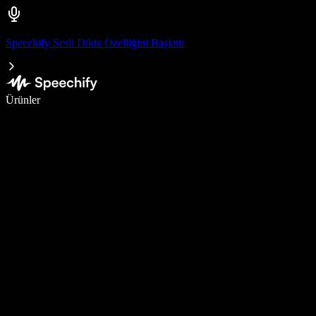
Speechify Sesli Dikte Özelliğini Başlattı
Sesli yazmayla 5 kat daha hızlı yazın
Ürünler
Daha Fazlasını Öğrenin