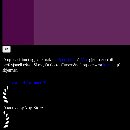
Dropp tastaturet og bare snakk –
Speechify
på
Mac
gjør tale om til
profesjonell tekst i Slack, Outlook, Cursor & alle apper – og
leser alt
på
skjermen
Last ned for macOS
Dagens app
App Store