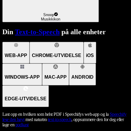
Snoop
Musikkikon
Din
Text-to-Speech
på alle enheter
WEB-APP
CHROME-UTVIDELSE
iOS
WINDOWS-APP
MAC-APP
ANDROID
EDGE-UTVIDELSE
Last opp en hvilken som helst PDF i Speechifys web-app og la
Speechify
lese den høyt
med naturtro
text-to-speech
, oppsummere den for deg eller
lage en
podkast