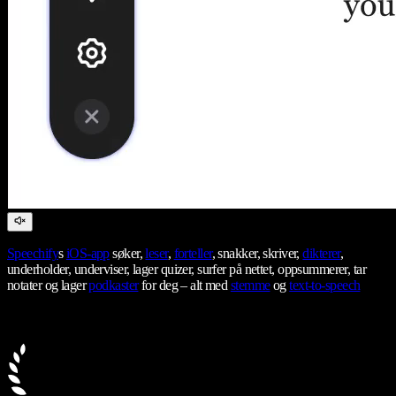
Speechify
s
iOS-app
søker,
leser
,
forteller
, snakker, skriver,
dikterer
,
underholder, underviser, lager quizer, surfer på nettet, oppsummerer, tar
notater og lager
podkaster
for deg – alt med
stemme
og
text-to-speech