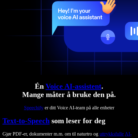
Én
Voice AI-assistent
.
Mange måter å bruke den på.
Speechify
er ditt Voice AI-team på alle enheter
Text-to-Speech
som leser for deg
Gjør PDF-er, dokumenter m.m. om til naturtro og
uttrykksfulle
AI-