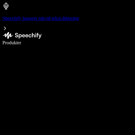
Speechify lanserer tale-til-tekst-diktering
Skriv 5× raskere med diktering
Produkter
Les mer