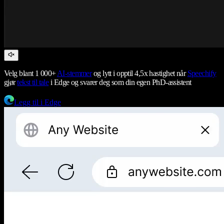
Velg blant 1 000+
AI-stemmer
og lytt i opptil 4,5x hastighet når
Speechify
gjør
tekst til tale
i Edge og svarer deg som din egen PhD-assistent
Legg til i Edge