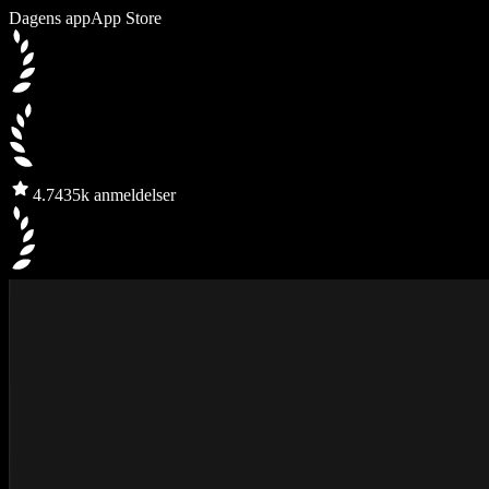
Dagens app
App Store
4.7
435k anmeldelser