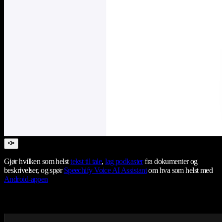
Gjør hvilken som helst
tekst til tale
,
lag podkaster
fra dokumenter og
beskrivelser, og spør
Speechify Voice AI Assistant
om hva som helst med
Android-appen