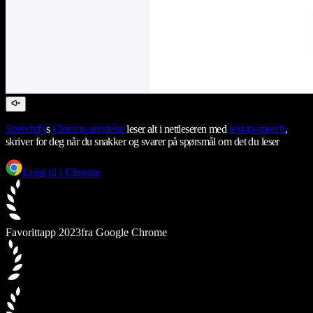
Speechify
s
Chrome-utvidelse
leser alt i nettleseren med
text-to-speech
,
skriver for deg når du snakker og svarer på spørsmål om det du leser
Legg til i Chrome
Favorittapp 2023
fra Google Chrome