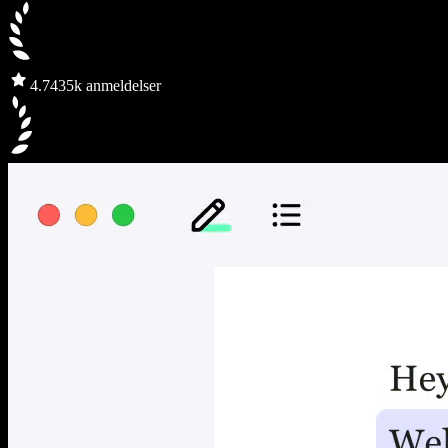
4.7
435k anmeldelser