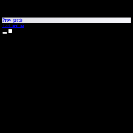
Prøv gratis
Last ned nå
Produkter
Tekst til tale
iPhone- og iPad-apper
Android-app
Chrome-utvidelse
Edge-utvidelse
Nettapp
Mac-app
Windows-app