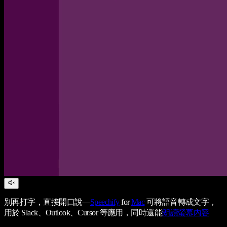
別再打字，直接開口說—
Speechify
for
Mac
可將語音轉成文字，
用於 Slack、Outlook、Cursor 等應用，同時還能
朗讀螢幕內容