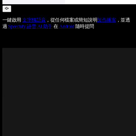
一鍵啟用
文字轉語音
，從任何檔案或簡短說明
製作播客
，並透
過
Speechify 語音 AI 助手
在
Android
隨時提問