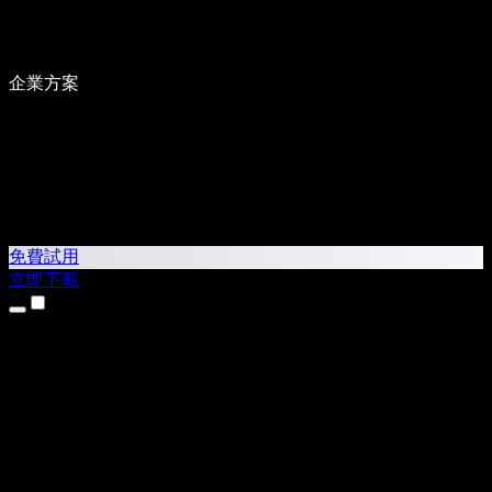
企業方案
免費試用
立即下載
產品
文字轉語音
iPhone 和 iPad App