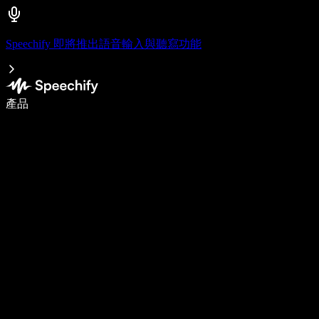
Speechify 即將推出語音輸入與聽寫功能
使用語音輸入，寫作速度提升 5 倍
產品
了解更多