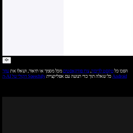
הפכו כל
טקסט לדיבור
,
צרו פודקאסטים
מכל מסמך או תיאור, ושאלו את
עוזר
Android
כל שאלה תוך כדי תנועה עם אפליקציית
ה-AI הקולי של Speechify