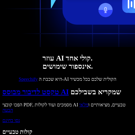
עוזר AI קולי אחד.
אינספור שימושים.
היא שכבת ה-AI הקולית שלכם בכל מכשיר
Speechify
שמקריא בשבילכם
טקסט לדיבור מבוסס AI
הפכו קובצי PDF, מסמכים ועוד לקולות AI טבעיים, מציאותיים ו
מלאי
הבעה
נסו בחינם
קולות טבעיים