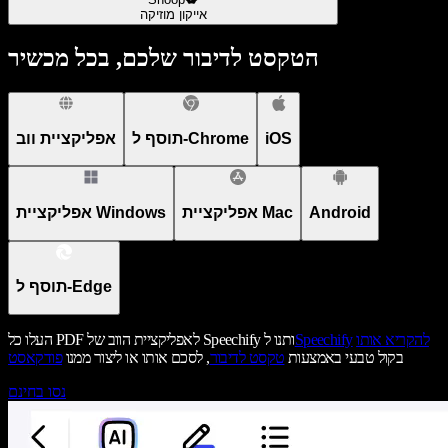
אייקון מוזיקה
הטקסט לדיבור שלכם, בכל מכשיר
iOS
תוסף ל-Chrome
אפליקציית ווב
Android
אפליקציית Mac
אפליקציית Windows
תוסף ל-Edge
להקריא אותו
Speechify
העלו כל PDF לאפליקציית הווב של Speechify ותנו ל
בקול טבעי באמצעות
טקסט לדיבור
, לסכם אותו או ליצור ממנו
פודקאסט
נסו בחינם