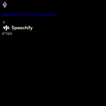
Speechify משיקה תמלול קול להקלדה
לכתוב פי 5 מהר יותר עם הכתבה קולית
מוצרים
למידע נוסף