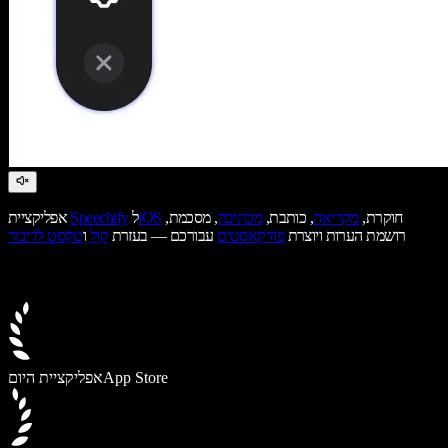
חוקרת,
מקריאה
, כותבת,
מכתיבה
, מסכמת,
iOS
ל
Speechify
אפליקציית
רושמת הערות ויוצרת
פודקאסטים
עבורכם — בעזרת
קול
ו
טקסט לדיבור
App Store
אפליקציית היום