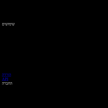
שימושים
הורדה
API
החברה