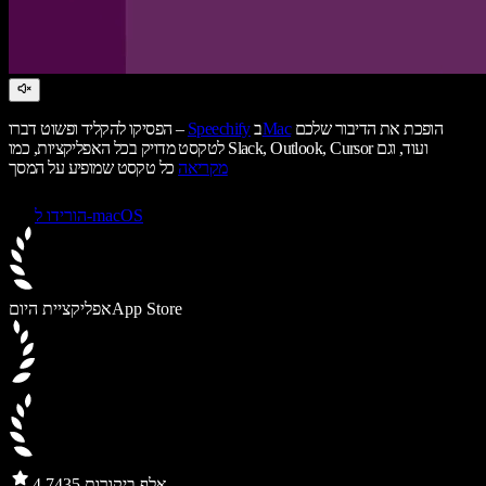
הופכת את הדיבור שלכם
Mac
ב
Speechify
הפסיקו להקליד ופשוט דברו –
לטקסט מדויק בכל האפליקציות, כמו Slack, Outlook, Cursor ועוד, וגם
מקריאה
כל טקסט שמופיע על המסך
הורידו ל-macOS
App Store
אפליקציית היום
435 אלף ביקורות
4.7