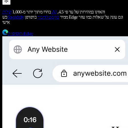
והאזינו במהירות של עד פי 4.5,
קולות AI
בחרו מתוך יותר מ-1,000
ממיר
טקסט לדיבור
בדפדפן Edge וגם עונה על שאלות כמו עוזר
Speechify
כש
אישי
הוסיפו ל-Edge