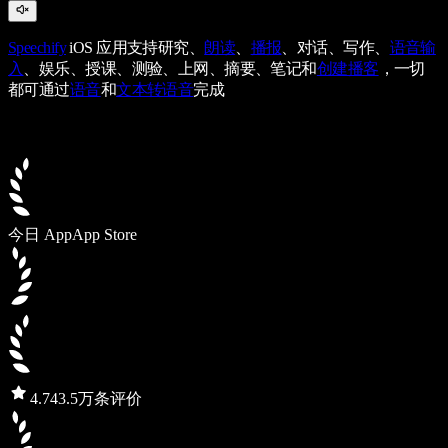
Speechify
iOS 应用支持研究、
朗读
、
播报
、对话、写作、
语音输
入
、娱乐、授课、测验、上网、摘要、笔记和
创建播客
，一切
都可通过
语音
和
文本转语音
完成
今日 App
App Store
4.7
43.5万条评价