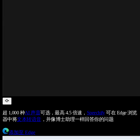
超 1,000 种
AI 声音
可选，最高 4.5 倍速，
Speechify
可在 Edge 浏览
器中将
文本转语音
，并像博士助理一样回答你的问题
添加至 Edge