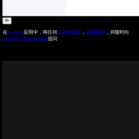
在
Android
应用中，将任何
文本转语音
，
创建播客
，并随时向
Speechify 语音 AI 助手
提问