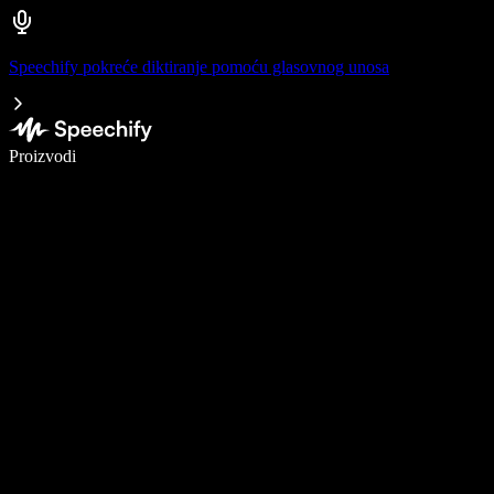
Speechify pokreće diktiranje pomoću glasovnog unosa
Pišite 5× brže uz glasovno diktiranje
Proizvodi
Saznajte više