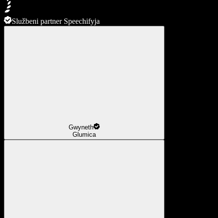
Službeni partner Speechifyja
Gwyneth
Glumica