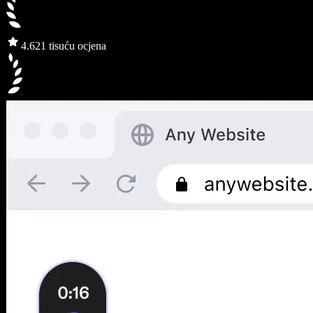
4.6
21 tisuću ocjena