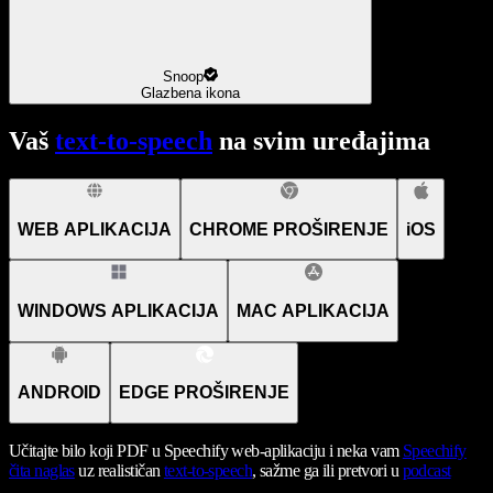
Snoop
Glazbena ikona
Vaš
text-to-speech
na svim uređajima
WEB APLIKACIJA
CHROME PROŠIRENJE
iOS
WINDOWS APLIKACIJA
MAC APLIKACIJA
ANDROID
EDGE PROŠIRENJE
Učitajte bilo koji PDF u Speechify web-aplikaciju i neka vam
Speechify
čita naglas
uz realističan
text-to-speech
, sažme ga ili pretvori u
podcast