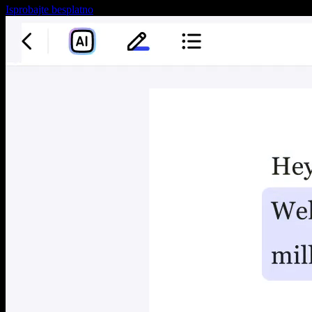
Isprobajte besplatno