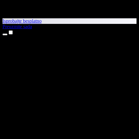
Isprobajte besplatno
Preuzmite sada
Proizvodi
Pretvaranje teksta u govor
Aplikacije za iPhone i iPad
Aplikacija za Android
Proširenje za Chrome
Proširenje za Edge
Web-aplikacija
Aplikacija za Mac
Aplikacija za Windows