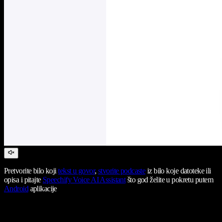
Pretvorite bilo koji
tekst u govor
,
stvorite podcaste
iz bilo koje datoteke ili
opisa i pitajte
Speechify Voice AI Assistant
što god želite u pokretu putem
Android
aplikacije