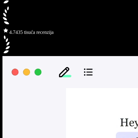
4.7
435 tisuća recenzija