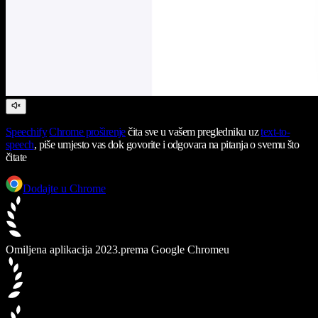
Speechify
Chrome proširenje
čita sve u vašem pregledniku uz
text-to-
speech
, piše umjesto vas dok govorite i odgovara na pitanja o svemu što
čitate
Dodajte u Chrome
Omiljena aplikacija 2023.
prema Google Chromeu