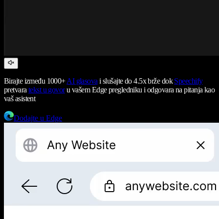
Birajte između 1000+
AI glasova
i slušajte do 4.5x brže dok
Speechify
pretvara
tekst u govor
u vašem Edge pregledniku i odgovara na pitanja kao
vaš asistent
Dodajte u Edge