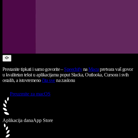
Prestanite tipkati i samo govorite –
Speechify
na
Macu
pretvara vaš govor
u kvalitetan tekst u aplikacijama poput Slacka, Outlooka, Cursora i svih
ostalih, a istovremeno
čita sve
na zaslonu
Preuzmite za macOS
Aplikacija dana
App Store