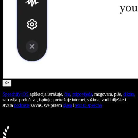
Speechify
iOS
aplikacija istražuje,
čita
,
pripovijeda
, razgovara, piše,
diktira
,
zabavlja, podučava, ispituje, pretražuje internet, sažima, vodi bilješke i
stvara
podcaste
za vas, sve putem
glasa
i
text-to-speecha