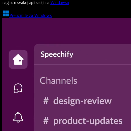
naglas u svakoj aplikaciji na
Windowsu
Preuzmite za Windows