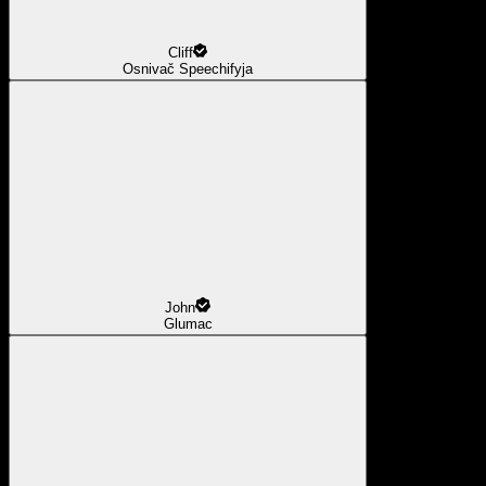
Cliff
Osnivač Speechifyja
John
Glumac