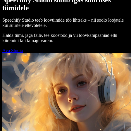
tiimidele
Speechify Studio teeb loovtiimide töö lihtsaks – nii soolo loojatele
kui suurtele ettevõtetele.
Halda tiimi, jaga faile, tee koostööd ja vii loovkampaaniad ellu
kiiremini kui kunagi varem.
Ava Studio