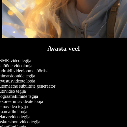
Avasta veel
MR-video tegija
atööde videolooja
droidi videoloome tööriist
imatsioonide tegija
vustusvideote looja
tomaatne subtiitrite generaator
tovideo tegija
ograafiafilmide tegija
koreerimisvideote looja
movideo tegija
aamafilmilooja
larvevideo tegija
skursioonivideo tegija
uloofilmi looja