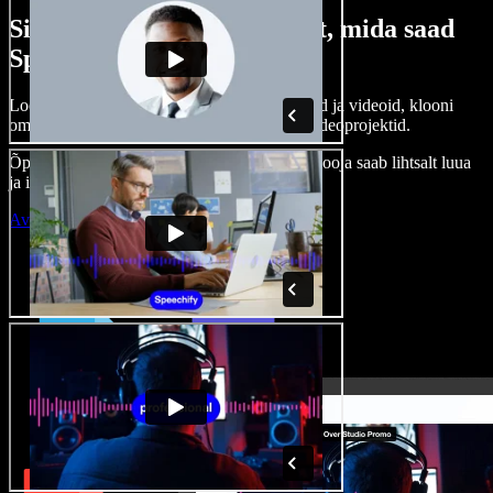
Siin on vaid väike osa sellest, mida saad
Speechify Studioga teha.
Loo voice-over’eid, kasuta tasuta pilte, helisid ja videoid, klooni
oma häält ja pane kokku terviklikud audio-videoprojektid.
Õppimiskõver puudub, kõik töötab veebis – looja saab lihtsalt luua
ja ideed kiiresti ellu viia.
Ava Studio