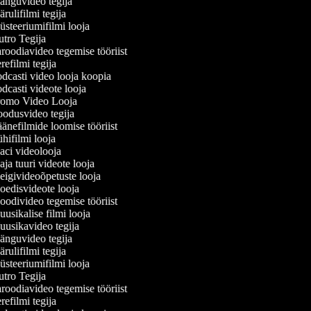
nguvideo tegija
ulifilmi tegija
steeriumifilmi looja
tro Tegija
roodiavideo tegemise tööriist
efilmi tegija
dcasti video looja koopia
dcasti videote looja
omo Video Looja
odusvideo tegija
änefilmide loomise tööriist
hifilmi looja
ci videolooja
ja tuuri videote looja
igivideoõpetuste looja
edisvideote looja
odivideo tegemise tööriist
usikalise filmi looja
usikavideo tegija
nguvideo tegija
ulifilmi tegija
steeriumifilmi looja
tro Tegija
roodiavideo tegemise tööriist
efilmi tegija