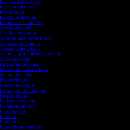
Instagrami Reels'i looja
Intervjuuvideo tegija
Introde tegija
Karikatuuride tegija
Kinnisvara videote looja
ASMR-video tegija
Aiatööde videolooja
Androidi videoloome tööriist
Animatsioonide tegija
Arvustusvideote looja
Automaatne subtiitrite generaator
Autovideo tegija
Biograafiafilmide tegija
Dekoreerimisvideote looja
Demovideo tegija
Draamafilmilooja
Eelarvevideo tegija
Ekskursioonivideo tegija
Eluloofilmi looja
Esitluse videote looja
Fantaasiafilmi looja
Filmitoimetaja
Filmitootja
Filmitootja
Filmitreilerite videolooja