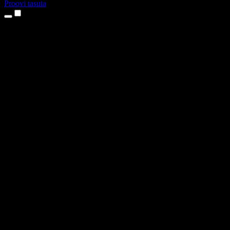
Proovi tasuta
Tooted
Tekst kõneks
iPhone’i ja iPadi rakendused
Androidi rakendus
Chrome’i laiendus
Edge’i laiendus
Veebirakendus
Maci rakendus
Windowsi rakendus
AI häältegeneraator
Pealelugemine
Dublaaž
Hääle kloonimine