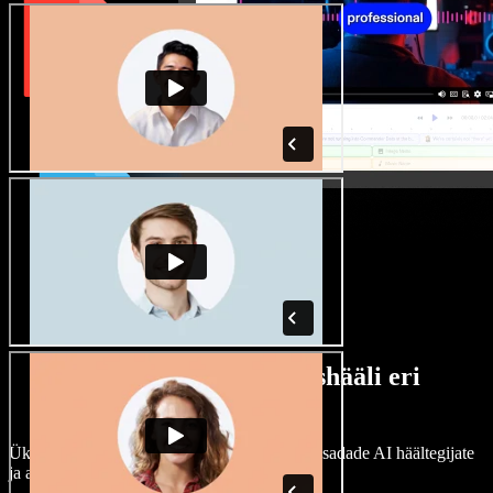
Lai valik mees- ja naishääli eri
aktsentidega
Ükski projekt ei pea kõlama ühtemoodi. Vali sadade AI häältegijate
ja aktsentide hulgast ning kohanda neid.