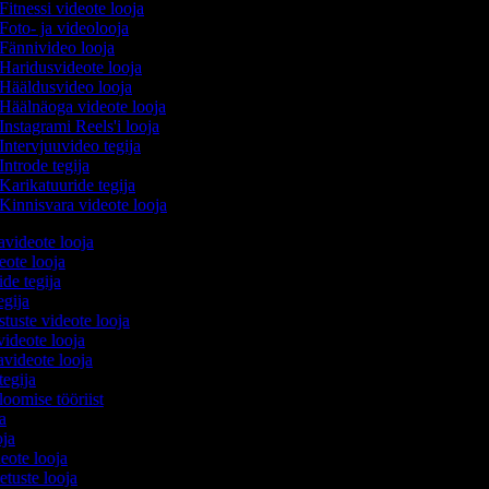
Fitnessi videote looja
Foto- ja videolooja
Fännivideo looja
Haridusvideote looja
Hääldusvideo looja
Häälnäoga videote looja
Instagrami Reels'i looja
Intervjuuvideo tegija
Introde tegija
Karikatuuride tegija
Kinnisvara videote looja
avideote looja
eote looja
ide tegija
tegija
stuste videote looja
videote looja
videote looja
tegija
loomise tööriist
ja
oja
deote looja
etuste looja