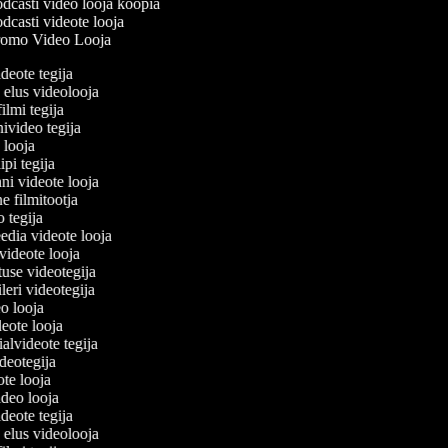
dcasti video looja koopia
dcasti videote looja
omo Video Looja
ideote tegija
 elus videolooja
filmi tegija
nivideo tegija
o looja
ipi tegija
ni videote looja
ne filmitootja
eo tegija
eedia videote looja
-videote looja
tuse videotegija
eileri videotegija
eo looja
ideote looja
ialvideote tegija
ideotegija
ote looja
ideo looja
ideote tegija
 elus videolooja