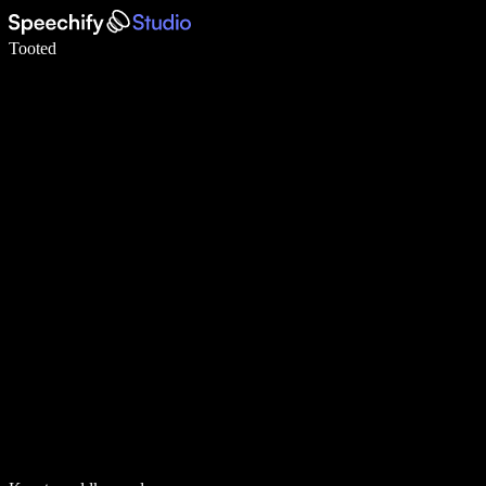
Kirjuta häälega 5× kiiremini
Tooted
Loe lähemalt