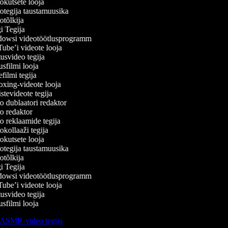
kutsete looja
tegija taustamuusika
tõlkija
 Tegija
owsi videotöötlusprogramm
be’i videote looja
svideo tegija
filmi looja
ilmi tegija
ing-videote looja
tevideote tegija
 dublaatori redaktor
 redaktor
 reklaamide tegija
kollaaži tegija
kutsete looja
tegija taustamuusika
tõlkija
 Tegija
owsi videotöötlusprogramm
be’i videote looja
svideo tegija
filmi looja
ASMR-video tegija