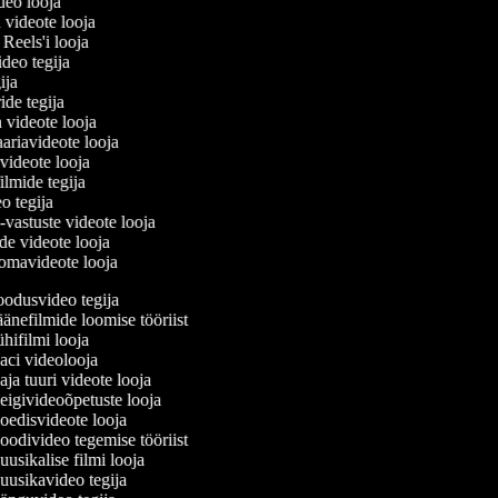
ideo looja
 videote looja
i Reels'i looja
video tegija
gija
ride tegija
a videote looja
ariavideote looja
videote looja
ilmide tegija
eo tegija
-vastuste videote looja
de videote looja
omavideote looja
odusvideo tegija
änefilmide loomise tööriist
hifilmi looja
ci videolooja
ja tuuri videote looja
igivideoõpetuste looja
edisvideote looja
odivideo tegemise tööriist
usikalise filmi looja
usikavideo tegija