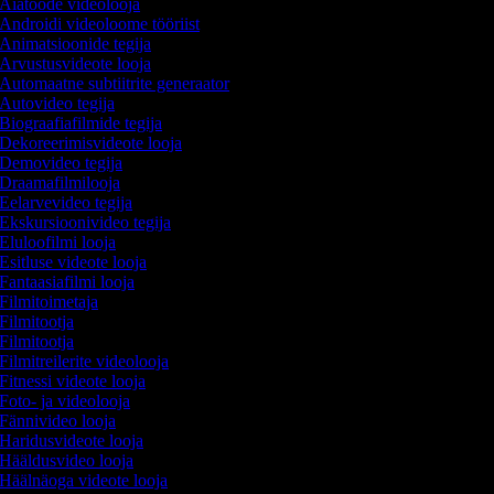
Aiatööde videolooja
Androidi videoloome tööriist
Animatsioonide tegija
Arvustusvideote looja
Automaatne subtiitrite generaator
Autovideo tegija
Biograafiafilmide tegija
Dekoreerimisvideote looja
Demovideo tegija
Draamafilmilooja
Eelarvevideo tegija
Ekskursioonivideo tegija
Eluloofilmi looja
Esitluse videote looja
Fantaasiafilmi looja
Filmitoimetaja
Filmitootja
Filmitootja
Filmitreilerite videolooja
Fitnessi videote looja
Foto- ja videolooja
Fännivideo looja
Haridusvideote looja
Hääldusvideo looja
Häälnäoga videote looja