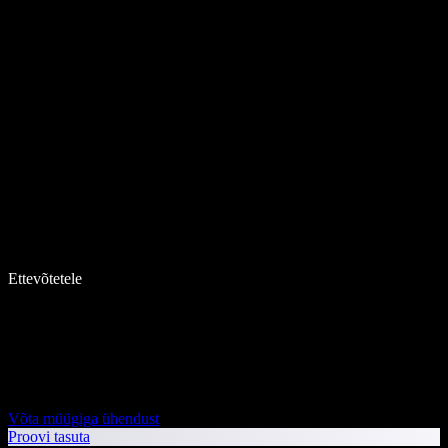
Ettevõtetele
Võta müügiga ühendust
Proovi tasuta