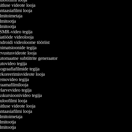
tluse videote looja
ntaasiafilmi looja
lmitoimetaja
lmitootja
lmitootja
MR-video tegija
atööde videolooja
droidi videoloome tööriist
imatsioonide tegija
vustusvideote looja
tomaatne subtiitrite generaator
tovideo tegija
ograafiafilmide tegija
koreerimisvideote looja
movideo tegija
aamafilmilooja
larvevideo tegija
skursioonivideo tegija
uloofilmi looja
tluse videote looja
ntaasiafilmi looja
lmitoimetaja
lmitootja
lmitootja