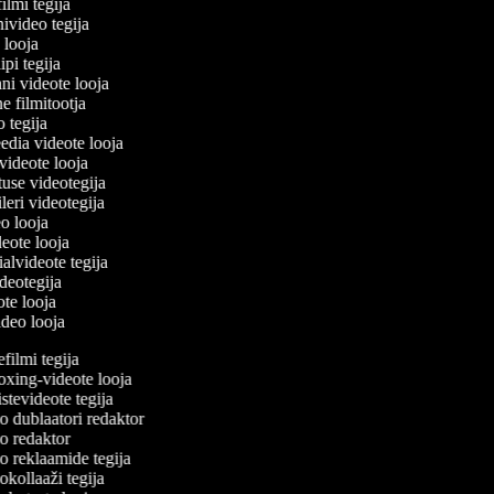
filmi tegija
nivideo tegija
o looja
ipi tegija
ni videote looja
ne filmitootja
eo tegija
eedia videote looja
-videote looja
tuse videotegija
eileri videotegija
eo looja
ideote looja
ialvideote tegija
ideotegija
ote looja
ideo looja
ilmi tegija
ing-videote looja
tevideote tegija
 dublaatori redaktor
 redaktor
 reklaamide tegija
kollaaži tegija