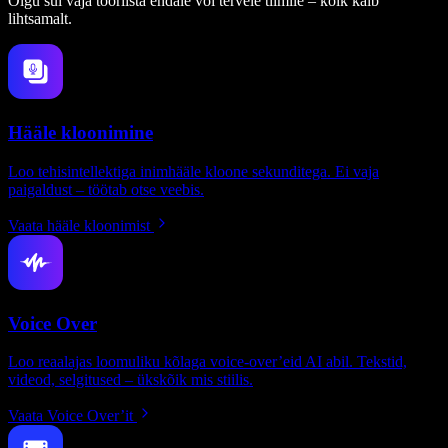
Olgu sul vaja tööriista endale või tervele tiimile – kõik käib
lihtsamalt.
Hääle kloonimine
Loo tehisintellektiga inimhääle kloone sekunditega. Ei vaja
paigaldust – töötab otse veebis.
Vaata hääle kloonimist
Voice Over
Loo reaalajas loomuliku kõlaga voice-over’eid AI abil. Tekstid,
videod, selgitused – ükskõik mis stiilis.
Vaata Voice Over’it