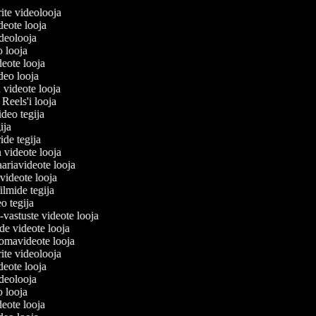
erite videolooja
videote looja
videolooja
o looja
deote looja
ideo looja
 videote looja
i Reels'i looja
video tegija
gija
ride tegija
a videote looja
ariavideote looja
videote looja
ilmide tegija
eo tegija
-vastuste videote looja
de videote looja
omavideote looja
erite videolooja
videote looja
videolooja
o looja
deote looja