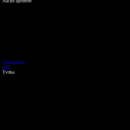
Načini upotrebe
Preuzimanje
API
Tvrtka