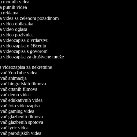
ada modnih videa
da putnih videa
ada reklama
ada videa sa zelenom pozadinom
ada video obilazaka
ada video oglasa
ada video pozivnica
da videozapisa o vrtlarstvu
da videozapisa o čišćenju
ada videozapisa s govorom
ada videozapisa za društvene mreže
 videozapisa za nekretnine
ivač YouTube videa
vač animacija
vač biografskih filmova
vač crtanih filmova
ivač demo videa
vač edukativnih videa
vač foto videozapisa
ivač gaming videa
vač glazbenih filmova
vač glazbenih spotova
vač lyric videa
vač parodijskih videa