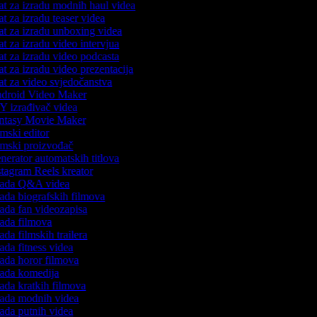
t za izradu modnih haul videa
t za izradu teaser videa
t za izradu unboxing videa
t za izradu video intervjua
t za izradu video podcasta
t za izradu video prezentacija
t za video svjedočanstva
droid Video Maker
 izrađivač videa
ntasy Movie Maker
mski editor
mski proizvođač
erator automatskih titlova
tagram Reels kreator
rada Q&A videa
ada biografskih filmova
ada fan videozapisa
ada filmova
ada filmskih trailera
ada fitness videa
ada horor filmova
ada komedija
ada kratkih filmova
ada modnih videa
ada putnih videa