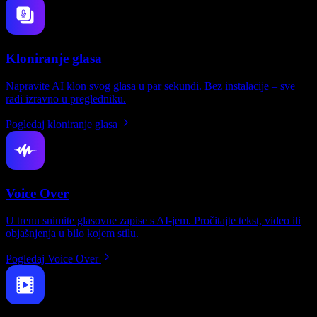
Kloniranje glasa
Napravite AI klon svog glasa u par sekundi. Bez instalacije – sve
radi izravno u pregledniku.
Pogledaj kloniranje glasa
Voice Over
U trenu snimite glasovne zapise s AI-jem. Pročitajte tekst, video ili
objašnjenja u bilo kojem stilu.
Pogledaj Voice Over