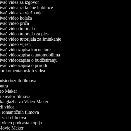
đivač videa za izgovor
ađivač videa za kućne ljubimce
đivač videa za vježbanje
ađivač video kolaža
đivač video priča
đivač video tutoriala
đivač video tutoriala za ples
đivač video tutorijala za šminkanje
đivač video vijesti
ađivač videozapisa kućne ture
ađivač videozapisa o automobilima
đivač videozapisa o budžetiranju
đivač videozapisa o prirodi
ator komentatorskih videa
isterioznih filmova
utra
o Maker
 kreator filmova
a glazba za Video Maker
j videa
j romantičnih filmova
 sci-fi filmova
 video podcasta kopija
Movie Maker