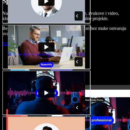
Speechify Studiju.
Napravite voice overe, dodajte besplatne slike, zvukove i video,
klonirajte svoj glas i složite sjajne audio-vizualne projekte.
Bez učenja i sve dostupno u pregledniku, autori bez muke ostvaruju
svaku kreativnu ideju.
Pokreni Studio