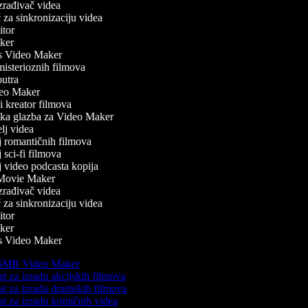
rađivač videa
za sinkronizaciju videa
tor
er
Video Maker
isterioznih filmova
utra
o Maker
 kreator filmova
a glazba za Video Maker
j videa
j romantičnih filmova
 sci-fi filmova
 video podcasta kopija
Movie Maker
rađivač videa
za sinkronizaciju videa
tor
er
Video Maker
MR Video Maker
t za izradu akcijskih filmova
t za izradu dramskih filmova
t za izradu komičnih videa