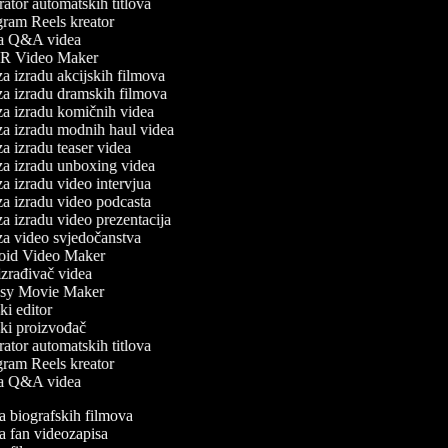
tor automatskih titlova
ram Reels kreator
a Q&A videa
 Video Maker
a izradu akcijskih filmova
a izradu dramskih filmova
a izradu komičnih videa
a izradu modnih haul videa
a izradu teaser videa
a izradu unboxing videa
a izradu video intervjua
a izradu video podcasta
a izradu video prezentacija
a video svjedočanstva
id Video Maker
zrađivač videa
sy Movie Maker
i editor
ki proizvođač
tor automatskih titlova
ram Reels kreator
a Q&A videa
da biografskih filmova
da fan videozapisa