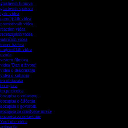
č glazbenih filmova
č glazbenih spotova
 lyric videa
č parodijskih videa
č promotivnih videa
č reaction videa
č recenzijskih videa
 satiričnih videa
 teaser trailera
č umjetničkih videa
č uvoda
č vestern filmova
č videa 'Dan u životu'
č videa o dekoriranju
č videa o kuhanju
ideo obilazaka
ideo oglasa
ideo pozivnica
ideozapisa o vrtlarstvu
ideozapisa o čišćenju
ideozapisa s govorom
ideozapisa za društvene mreže
ideozapisa za nekretnine
č YouTube videa
č animacija