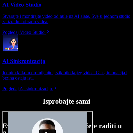
AI Video Studio
Stvarajte i montirajte video od nule uz AI alate. Sve-u-jednom studio
za izradu i obradu videa.
Pogledaj Video Studio
AI Sinkronizacija
Jednim klikom promijenite jezik bilo kojeg videa. Glas, intonacija i
brzina ostaju isti.
Pogledaj AI sinkronizaciju
Isprobajte sami
Evo malog pregleda što možete raditi u