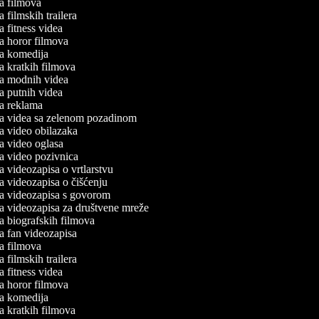
ada filmova
da filmskih trailera
da fitness videa
ada horor filmova
ada komedija
da kratkih filmova
ada modnih videa
da putnih videa
ada reklama
ada videa sa zelenom pozadinom
ada video obilazaka
ada video oglasa
ada video pozivnica
da videozapisa o vrtlarstvu
da videozapisa o čišćenju
ada videozapisa s govorom
ada videozapisa za društvene mreže
da biografskih filmova
da fan videozapisa
ada filmova
da filmskih trailera
da fitness videa
ada horor filmova
ada komedija
da kratkih filmova