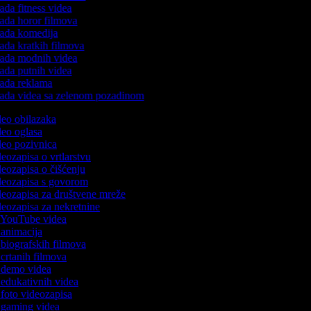
ada fitness videa
ada horor filmova
ada komedija
ada kratkih filmova
ada modnih videa
ada putnih videa
ada reklama
ada videa sa zelenom pozadinom
ideo obilazaka
ideo oglasa
ideo pozivnica
ideozapisa o vrtlarstvu
ideozapisa o čišćenju
ideozapisa s govorom
ideozapisa za društvene mreže
ideozapisa za nekretnine
č YouTube videa
č animacija
č biografskih filmova
č crtanih filmova
č demo videa
č edukativnih videa
č foto videozapisa
č gaming videa