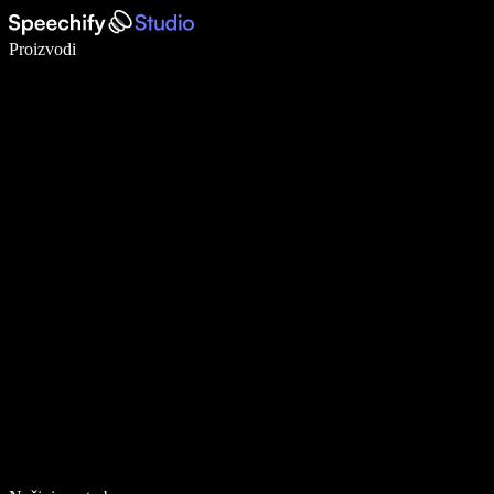
Pišite 5× brže uz glasovno diktiranje
Proizvodi
Saznajte više