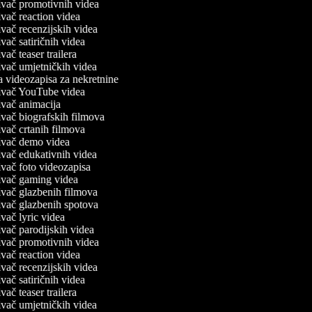
vač promotivnih videa
vač reaction videa
vač recenzijskih videa
vač satiričnih videa
vač teaser trailera
vač umjetničkih videa
 videozapisa za nekretnine
ivač YouTube videa
vač animacija
vač biografskih filmova
vač crtanih filmova
ivač demo videa
vač edukativnih videa
vač foto videozapisa
ivač gaming videa
vač glazbenih filmova
vač glazbenih spotova
vač lyric videa
vač parodijskih videa
vač promotivnih videa
vač reaction videa
vač recenzijskih videa
vač satiričnih videa
vač teaser trailera
vač umjetničkih videa