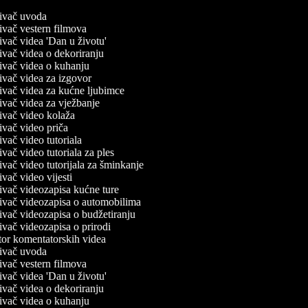
ađivač uvoda
đivač vestern filmova
đivač videa 'Dan u životu'
đivač videa o dekoriranju
ađivač videa o kuhanju
đivač videa za izgovor
ađivač videa za kućne ljubimce
đivač videa za vježbanje
ađivač video kolaža
đivač video priča
đivač video tutoriala
đivač video tutoriala za ples
đivač video tutorijala za šminkanje
đivač video vijesti
ađivač videozapisa kućne ture
ađivač videozapisa o automobilima
đivač videozapisa o budžetiranju
đivač videozapisa o prirodi
ator komentatorskih videa
ađivač uvoda
đivač vestern filmova
đivač videa 'Dan u životu'
đivač videa o dekoriranju
ađivač videa o kuhanju