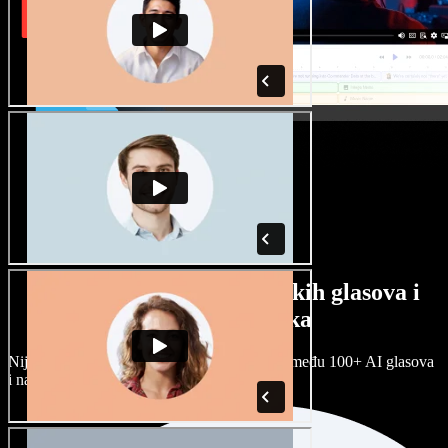
Veliki izbor muških i ženskih glasova i
raznih naglasaka
Nijedan projekt ne mora zvučati isto. Birajte među 100+ AI glasova
i naglasaka i prilagodite ih sebi.