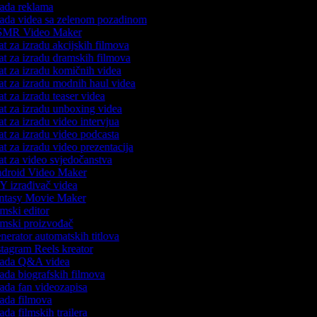
ada reklama
ada videa sa zelenom pozadinom
MR Video Maker
t za izradu akcijskih filmova
t za izradu dramskih filmova
t za izradu komičnih videa
t za izradu modnih haul videa
t za izradu teaser videa
t za izradu unboxing videa
t za izradu video intervjua
t za izradu video podcasta
t za izradu video prezentacija
t za video svjedočanstva
droid Video Maker
 izrađivač videa
ntasy Movie Maker
mski editor
mski proizvođač
erator automatskih titlova
tagram Reels kreator
rada Q&A videa
ada biografskih filmova
ada fan videozapisa
ada filmova
ada filmskih trailera