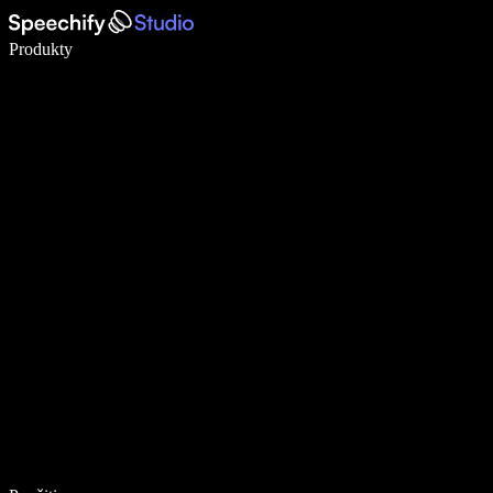
Píšte 5× rýchlejšie pomocou hlasového diktovania
Produkty
Zistiť viac