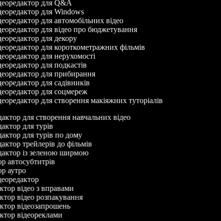
еоредактор для Q&A
еоредактор для Windows
еоредактор для автомобільних відео
еоредактор для відео про бюджетування
еоредактор для декору
еоредактор для короткометражних фільмів
еоредактор для нерухомості
еоредактор для подкастів
еоредактор для прибирання
еоредактор для садівників
еоредактор для соцмереж
еоредактор для створення макіяжних туторіалів
едактор для створення навчальних відео
едактор для турів
едактор для турів по дому
едактор трейлерів до фільмів
едактор із зеленою ширмою
тор автосубтитрів
тор аутро
ідеоредактор
уктор відео з вправами
уктор відео розпакування
уктор відеозапрошень
уктор відеореклами