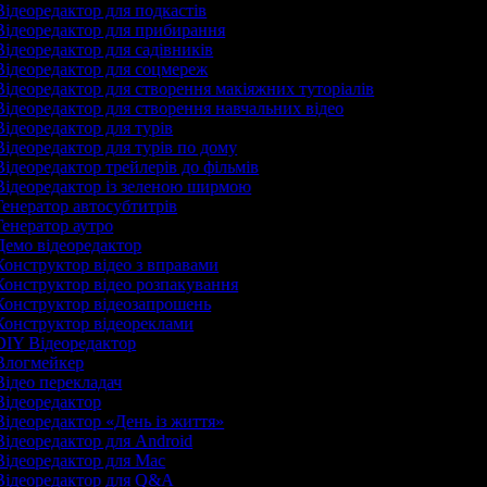
ідеоредактор для подкастів
ідеоредактор для прибирання
ідеоредактор для садівників
ідеоредактор для соцмереж
ідеоредактор для створення макіяжних туторіалів
ідеоредактор для створення навчальних відео
ідеоредактор для турів
ідеоредактор для турів по дому
ідеоредактор трейлерів до фільмів
ідеоредактор із зеленою ширмою
енератор автосубтитрів
енератор аутро
емо відеоредактор
онструктор відео з вправами
онструктор відео розпакування
онструктор відеозапрошень
онструктор відеореклами
IY Відеоредактор
логмейкер
ідео перекладач
ідеоредактор
ідеоредактор «День із життя»
ідеоредактор для Android
ідеоредактор для Mac
ідеоредактор для Q&A