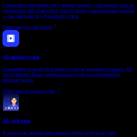
Створюйте озвучення «як у живих людей» у реальному часі за
допомогою ШІ. Озвучуйте тексти, відео, пояснювальні ролики
— що завгодно й у будь-якому стилі.
Переглянути озвучення
AI-відеостудія
Створюйте та редагуйте відео з нуля за допомогою наших AI-
інструментів. Ваша універсальна студія для створення й
монтажу відео.
Переглянути відеостудію
AI-дубляж
В один клік змініть мову вашого відео на будь-яку, яку