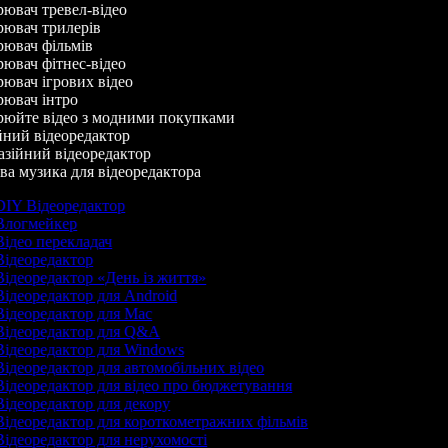
ювач тревел-відео
ювач трилерів
ювач фільмів
ювач фітнес-відео
ювач ігрових відео
ювач інтро
юйте відео з модними покупками
ний відеоредактор
зійний відеоредактор
а музика для відеоредактора
IY Відеоредактор
логмейкер
ідео перекладач
ідеоредактор
ідеоредактор «День із життя»
ідеоредактор для Android
ідеоредактор для Mac
ідеоредактор для Q&A
ідеоредактор для Windows
ідеоредактор для автомобільних відео
ідеоредактор для відео про бюджетування
ідеоредактор для декору
ідеоредактор для короткометражних фільмів
ідеоредактор для нерухомості