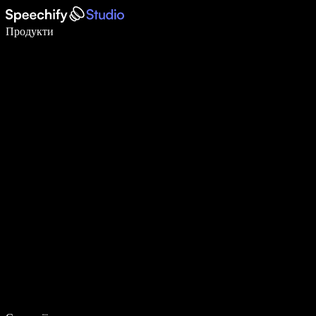
Пишіть у 5 разів швидше за допомогою голосового введення
Продукти
Дізнатися більше