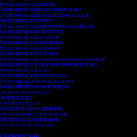
ідеоредактор для Windows
ідеоредактор для автомобільних відео
ідеоредактор для відео про бюджетування
ідеоредактор для декору
ідеоредактор для короткометражних фільмів
ідеоредактор для нерухомості
ідеоредактор для подкастів
ідеоредактор для прибирання
ідеоредактор для садівників
ідеоредактор для соцмереж
ідеоредактор для створення макіяжних туторіалів
ідеоредактор для створення навчальних відео
ідеоредактор для турів
ідеоредактор для турів по дому
ідеоредактор трейлерів до фільмів
ідеоредактор із зеленою ширмою
енератор автосубтитрів
енератор аутро
емо відеоредактор
онструктор відео з вправами
онструктор відео розпакування
онструктор відеозапрошень
онструктор відеореклами
ор навчальних відео