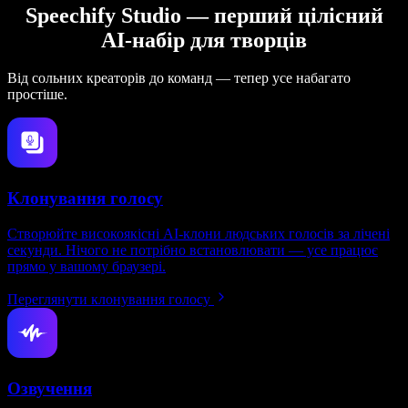
Speechify Studio — перший цілісний
AI-набір для творців
Від сольних креаторів до команд — тепер усе набагато
простіше.
Клонування голосу
Створюйте високоякісні AI-клони людських голосів за лічені
секунди. Нічого не потрібно встановлювати — усе працює
прямо у вашому браузері.
Переглянути клонування голосу
Озвучення