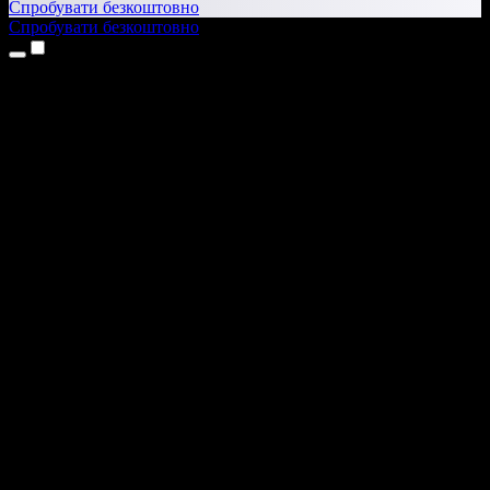
Спробувати безкоштовно
Спробувати безкоштовно
Продукти
Текст у мовлення
Додатки для iPhone та iPad
Додаток для Android
Розширення для Chrome
Розширення для Edge
Вебдодаток
Додаток для Mac
Додаток для Windows
ШІ-генератор голосу
Озвучення