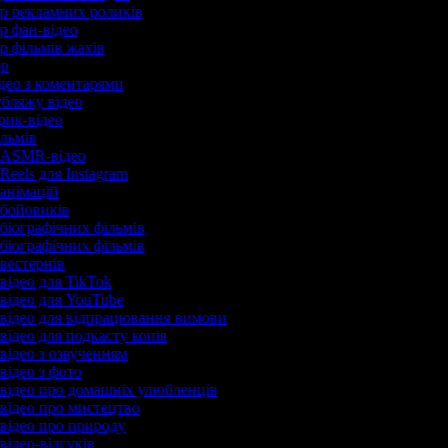
ор рекламних роликів
ор фан-відео
р фільмів жахів
ер
ідео з коментарями
убляжу відео
ірик-відео
ільмів
ч ASMR-відео
Reels для Instagram
 анімацій
 бойовиків
 біографічних фільмів
 біографічних фільмів
 вестернів
відео для TikTok
 відео для YouTube
 відео для відпрацювання вимови
відео для подкасту копія
відео з озвученням
відео з фото
 відео про домашніх улюбленців
 відео про мистецтво
 відео про природу
відео-відгуків