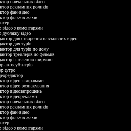
уктор навчальних відео
уктор рекламних роликів
уктор фан-відео
уктор фільмів жахів
жисер
ор відео з коментарями
ор дубляжу відео
едактор для створення навчальних відео
едактор для турів
едактор для турів по дому
едактор трейлерів до фільмів
едактор із зеленою ширмою
тор автосубтитрів
тор аутро
ідеоредактор
уктор відео з вправами
уктор відео розпакування
уктор відеозапрошень
уктор відеореклами
уктор навчальних відео
уктор рекламних роликів
уктор фан-відео
уктор фільмів жахів
жисер
ор відео з коментарями