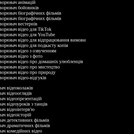
орювач анімацій
орювач бойовиків
орювач біографічних фільмів
орювач біографічних фільмів
орювач вестернів
орювач відео для TikTok
орювач відео для YouTube
орювач відео для відпрацювання вимови
орювач відео для подкасту копія
орювач відео з озвученням
орювач відео з фото
орювач відео про домашніх улюбленців
орювач відео про мистецтво
орювач відео про природу
орювач відео-відгуків
вач відеоколажів
вач відеооглядів
вач відеопрезентацій
вач відеоуроків з танців
вач відеоінтерв'ю
вач відеоісторій
вач детективних фільмів
вач драматичних фільмів
вач комедійних відео