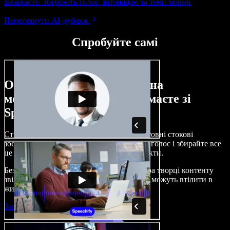
забажаєте. Збережіть голос, інтонацію та темп мовця.
Переглянути AI-дубляж
Спробуйте самі
Ось лише невелика частина
можливостей, які ви отримаєте зі
Speechify Studio.
Створюйте озвучення, додавайте безкоштовні стокові
зображення, музику, відео, клонуйте свій голос і збирайте все
це в цілісні, захопливі аудіо- та відеопроєкти.
Без складного навчання й прямо з браузера творці контенту
звільняються від традиційних обмежень і можуть втілити в
життя будь-які ідеї.
Запустити Studio