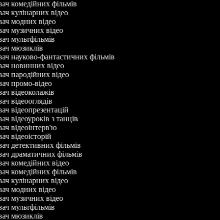
вач комедійних фільмів
вач кулінарних відео
вач модних відео
вач музичних відео
вач мультфільмів
вач мюзиклів
вач науково-фантастичних фільмів
вач новинних відео
вач пародійних відео
вач промо-відео
вач відеоколажів
вач відеооглядів
вач відеопрезентацій
вач відеоуроків з танців
вач відеоінтерв'ю
вач відеоісторій
вач детективних фільмів
вач драматичних фільмів
вач комедійних відео
вач комедійних фільмів
вач кулінарних відео
вач модних відео
вач музичних відео
вач мультфільмів
вач мюзиклів