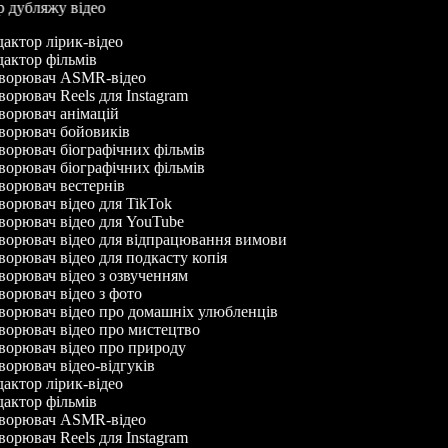
ор дубляжу відео
актор лірик-відео
актор фільмів
ворювач ASMR-відео
орювач Reels для Instagram
орювач анімацій
орювач бойовиків
орювач біографічних фільмів
орювач біографічних фільмів
орювач вестернів
орювач відео для TikTok
орювач відео для YouTube
орювач відео для відпрацювання вимови
орювач відео для подкасту копія
орювач відео з озвученням
орювач відео з фото
орювач відео про домашніх улюбленців
орювач відео про мистецтво
орювач відео про природу
орювач відео-відгуків
актор лірик-відео
актор фільмів
ворювач ASMR-відео
орювач Reels для Instagram