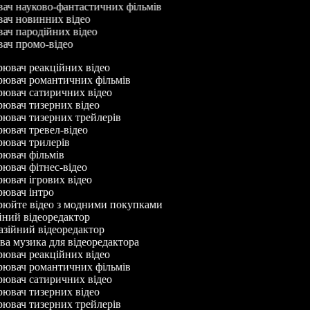
вач науково-фантастичних фільмів
вач новинних відео
вач пародійних відео
вач промо-відео
ювач реакційних відео
ювач романтичних фільмів
ювач сатиричних відео
ювач тизерних відео
ювач тизерних трейлерів
ювач тревел-відео
ювач трилерів
ювач фільмів
ювач фітнес-відео
ювач ігрових відео
ювач інтро
юйте відео з модними покупками
ний відеоредактор
зійний відеоредактор
а музика для відеоредактора
ювач реакційних відео
ювач романтичних фільмів
ювач сатиричних відео
ювач тизерних відео
ювач тизерних трейлерів