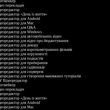
огмейкер
ео перекладач
еоредактор
еоредактор «День із життя»
еоредактор для Android
еоредактор для Mac
еоредактор для Q&A
еоредактор для Windows
еоредактор для автомобільних відео
еоредактор для відео про бюджетування
еоредактор для декору
еоредактор для короткометражних фільмів
еоредактор для нерухомості
еоредактор для подкастів
еоредактор для прибирання
еоредактор для садівників
еоредактор для соцмереж
еоредактор для створення макіяжних туторіалів
 Відеоредактор
огмейкер
ео перекладач
еоредактор
еоредактор «День із життя»
еоредактор для Android
еоредактор для Mac