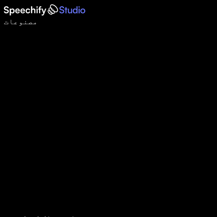
وائس ٹائپنگ کے ساتھ 5 گنا تیزی سے لکھیں
مصنوعات
مزید جانیں