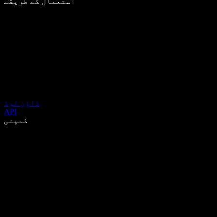
استعمال کے طریقے
ڈاؤن لوڈ
API
کمپنی