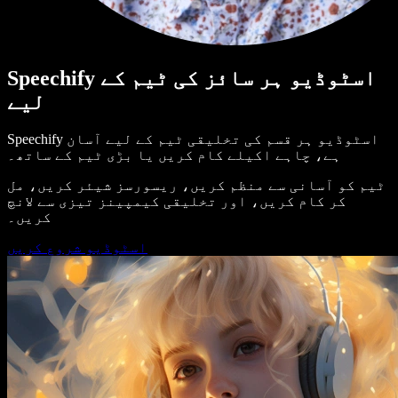
Speechify اسٹوڈیو ہر سائز کی ٹیم کے
لیے
Speechify اسٹوڈیو ہر قسم کی تخلیقی ٹیم کے لیے آسان
ہے، چاہے اکیلے کام کریں یا بڑی ٹیم کے ساتھ۔
ٹیم کو آسانی سے منظم کریں، ریسورسز شیئر کریں، مل
کر کام کریں، اور تخلیقی کیمپینز تیزی سے لانچ
کریں۔
اسٹوڈیو شروع کریں