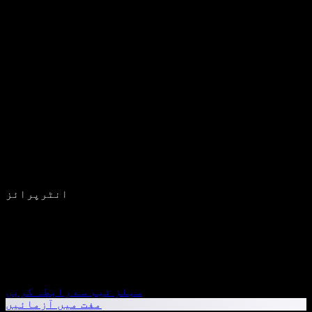
انٹرپرائز
سیلز ٹیم سے رابطہ کریں
مفت میں آزمائیں