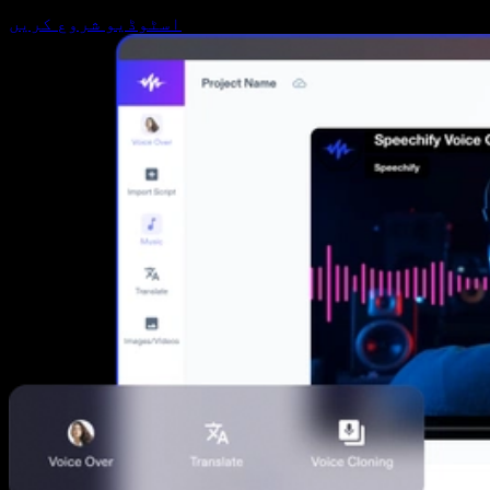
اسٹوڈیو شروع کریں