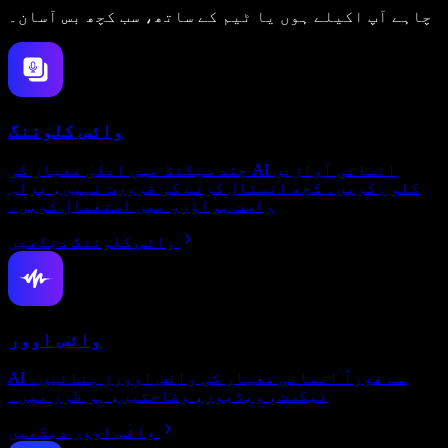
چاہے آپ اکیلے ہوں یا ٹیم کے ساتھ، سب کچھ بس آسان۔
وائس کلوننگ
چند سیکنڈ میں اعلیٰ معیار کی AI انسانی آوازیں
کلون کریں۔ کچھ انسٹال کرنے کی ضرورت نہیں، براہِ
راست براؤزر میں استعمال کریں۔
وائس کلوننگ دیکھیں
وائس اوور
AI سے فوراً انسانی معیار کی وائس اوورز بنائیں۔
ٹیکسٹ، ویڈیوز، وضاحتیں، ہر طرز میں۔
وائس اوور دیکھیں