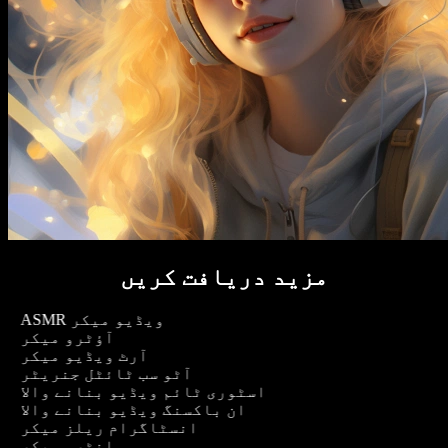
مزید دریافت کریں
ASMR ویڈیو میکر
آؤٹرو میکر
آرٹ ویڈیو میکر
آٹو سب ٹائٹل جنریٹر
اسٹوری ٹائم ویڈیو بنانے والا
ان باکسنگ ویڈیو بنانے والا
انسٹاگرام ریلز میکر
انٹرو میکر