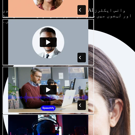
ہر پروجیکٹ الگ ہوتا ہے۔ سینکڑوں AI وائس ایکٹرز
اور لہجوں میں سے چنیں، اور اپنی مرضی کے مطابق سیٹ
کریں۔