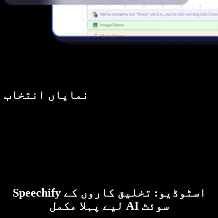
نمایاں انتخاب
Speechify اسٹوڈیو: تخلیق کاروں کے
لیے پہلا مکمل AI سوئٹ