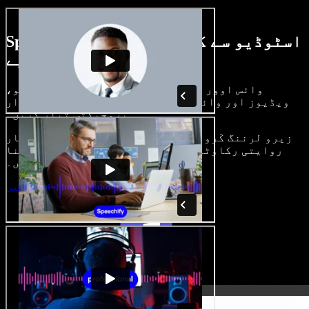
Speechify اسٹوڈیو سے کیا کچھ کر سکتے
ہیں، دیکھیے
وائس اوور بنائیں، رائلٹی فری امیجز، آڈیو،
ویڈیوز اور وائس کلون شامل کر کے بھرپور، شاندار
پروجیکٹس تیار کریں۔
زیرو لرننگ کَرو اور سب کچھ براؤزر میں، تخلیق کار
روایتی رکاوٹیں توڑ کر اپنے خیالات کو حقیقت بنا
سکتے ہیں۔
اسٹوڈیو شروع کریں