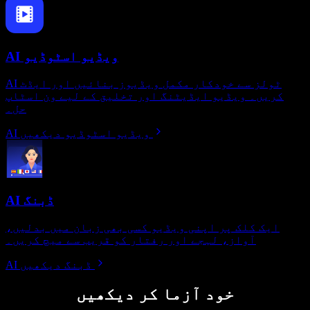
AI ویڈیو اسٹوڈیو
AI ٹولز سے خودکار مکمل ویڈیوز بنائیں اور ایڈٹ
کریں۔ ویڈیو ایڈیٹنگ اور تخلیق کے لیے ون اسٹاپ
حل۔
AI ویڈیو اسٹوڈیو دیکھیں
AI ڈبنگ
ایک کلک پر اپنی ویڈیو کسی بھی زبان میں بدلیں،
آواز، لہجے اور رفتار کو قریب سے میچ کریں۔
AI ڈبنگ دیکھیں
خود آزما کر دیکھیں