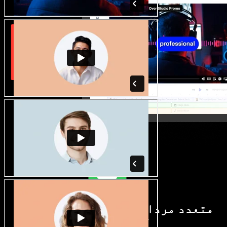
متعدد مردانہ و زنانہ آوازیں اور
لہجے دستیاب