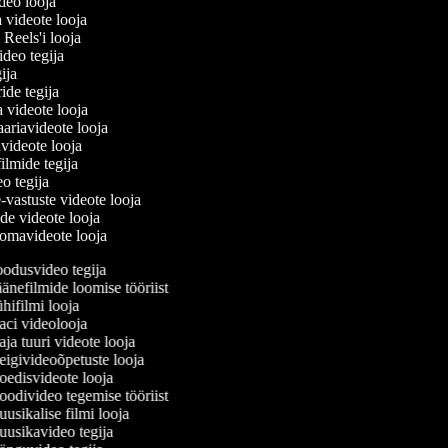
ideo looja
a videote looja
i Reels'i looja
video tegija
egija
ride tegija
a videote looja
ariavideote looja
videote looja
filmide tegija
eo tegija
-vastuste videote looja
ade videote looja
omavideote looja
odusvideo tegija
nefilmide loomise tööriist
ifilmi looja
ci videolooja
a tuuri videote looja
igivideoõpetuste looja
edisvideote looja
odivideo tegemise tööriist
sikalise filmi looja
usikavideo tegija