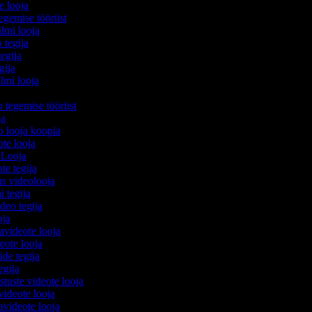
e looja
egemise tööriist
ilmi looja
 tegija
tegija
egija
ilmi looja
o tegemise tööriist
ija
eo looja koopia
eote looja
 Looja
ote tegija
us videolooja
i tegija
ideo tegija
ooja
avideote looja
eote looja
ide tegija
tegija
stuste videote looja
videote looja
videote looja