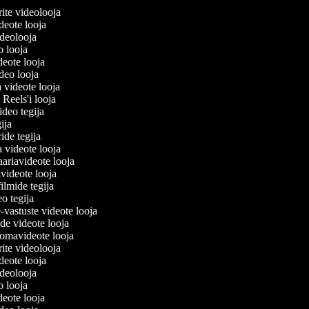
lerite videolooja
videote looja
videolooja
eo looja
ideote looja
ideo looja
a videote looja
i Reels'i looja
video tegija
egija
ride tegija
a videote looja
ariavideote looja
videote looja
filmide tegija
eo tegija
-vastuste videote looja
ade videote looja
omavideote looja
lerite videolooja
videote looja
videolooja
eo looja
ideote looja