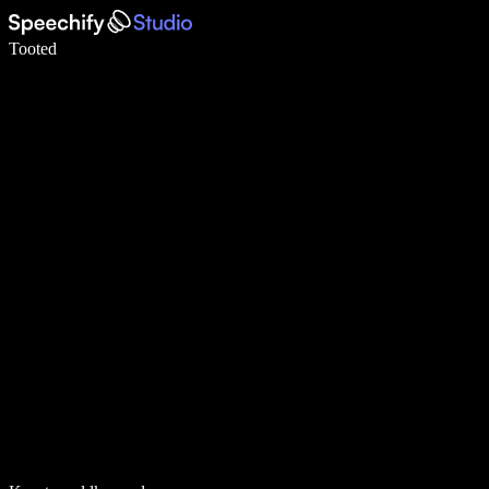
Kirjuta häälega 5× kiiremini
Tooted
Loe lähemalt