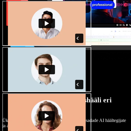
Lai valik mees- ja naishääli eri
aktsentidega
Ükski projekt ei pea kõlama ühtemoodi. Vali sadade AI häältegijate
ja aktsentide hulgast ning kohanda neid.