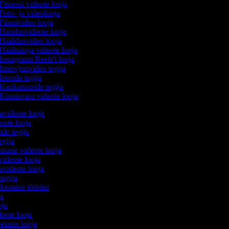
Fitnessi videote looja
Foto- ja videolooja
Fännivideo looja
Haridusvideote looja
Hääldusvideo looja
Häälnäoga videote looja
Instagrami Reels'i looja
Intervjuuvideo tegija
Introde tegija
Karikatuuride tegija
Kinnisvara videote looja
avideote looja
eote looja
ide tegija
tegija
stuste videote looja
videote looja
videote looja
tegija
 loomise tööriist
oja
ooja
deote looja
etuste looja