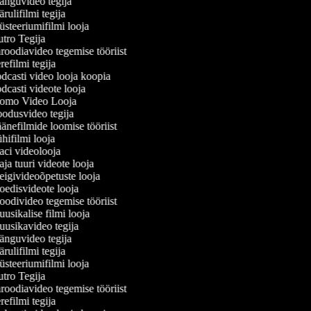
nguvideo tegija
ulifilmi tegija
steeriumifilmi looja
tro Tegija
oodiavideo tegemise tööriist
efilmi tegija
dcasti video looja koopia
casti videote looja
omo Video Looja
odusvideo tegija
nefilmide loomise tööriist
ifilmi looja
ci videolooja
a tuuri videote looja
igivideoõpetuste looja
edisvideote looja
odivideo tegemise tööriist
sikalise filmi looja
usikavideo tegija
nguvideo tegija
ulifilmi tegija
steeriumifilmi looja
tro Tegija
oodiavideo tegemise tööriist
efilmi tegija