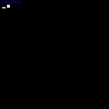
Proovi tasuta
Tooted
Tekst kõneks
iPhone’i ja iPadi rakendused
Androidi rakendus
Chrome’i laiendus
Edge’i laiendus
Veebirakendus
Maci rakendus
Windowsi rakendus
AI häältegeneraator
Pealelugemine
Dublaaž
Hääle kloonimine