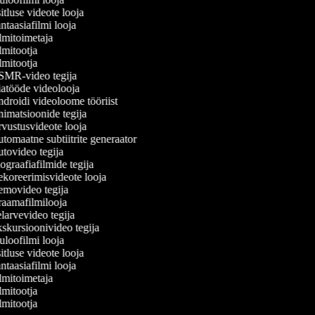
tluse videote looja
taasiafilmi looja
lmitoimetaja
mitootja
mitootja
MR-video tegija
atööde videolooja
droidi videoloome tööriist
imatsioonide tegija
vustusvideote looja
omaatne subtiitrite generaator
tovideo tegija
graafiafilmide tegija
koreerimisvideote looja
movideo tegija
aamafilmilooja
arvevideo tegija
skursioonivideo tegija
loofilmi looja
tluse videote looja
taasiafilmi looja
lmitoimetaja
mitootja
mitootja