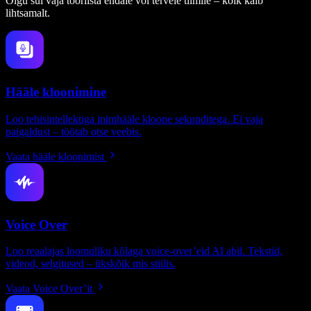
Olgu sul vaja tööriista endale või tervele tiimile – kõik käib
lihtsamalt.
Hääle kloonimine
Loo tehisintellektiga inimhääle kloone sekunditega. Ei vaja
paigaldust – töötab otse veebis.
Vaata hääle kloonimist
Voice Over
Loo reaalajas loomuliku kõlaga voice-over’eid AI abil. Tekstid,
videod, selgitused – ükskõik mis stiilis.
Vaata Voice Over’it