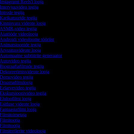
Instagrami Reels'i looja
Intervjuuvideo tegija
Introde tegija
Karikatuuride tegija
Kinnisvara videote looja
ASMR-video tegija
Aiatööde videolooja
Androidi videoloome tööriist
Animatsioonide tegija
Arvustusvideote looja
Automaatne subtiitrite generaator
Autovideo tegija
Biograafiafilmide tegija
Dekoreerimisvideote looja
Demovideo tegija
Draamafilmilooja
Eelarvevideo tegija
Ekskursioonivideo tegija
Eluloofilmi looja
Esitluse videote looja
Fantaasiafilmi looja
Filmitoimetaja
Filmitootja
Filmitootja
Filmitreilerite videolooja