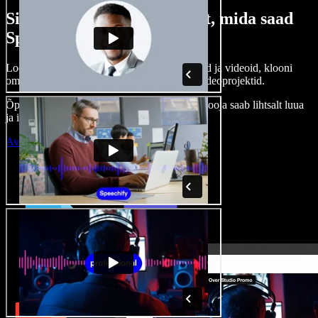
Siin on vaid väike osa sellest, mida saad
Speechify Studioga teha.
Loo voice-over’eid, kasuta tasuta pilte, helisid ja videoid, klooni
oma häält ja pane kokku terviklikud audio-videoprojektid.
Õppimiskõver puudub, kõik töötab veebis – looja saab lihtsalt luua
ja ideed kiiresti ellu viia.
Ava Studio