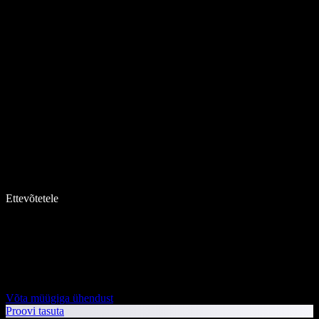
Ettevõtetele
Võta müügiga ühendust
Proovi tasuta