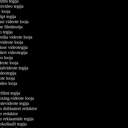
filmi tegija
nivideo tegija
o looja
ipi tegija
ani videote looja
ne filmitootja
eo tegija
eedia videote looja
-videote looja
etuse videotegija
eileri videotegija
deo looja
ideote looja
ialvideote tegija
ideotegija
eote looja
video looja
ilmi tegija
ing-videote looja
tevideote tegija
 dublaatori redaktor
 redaktor
 reklaamide tegija
kollaaži tegija