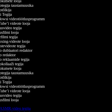
kutsete looja
tegija taustamuusika
tõlkija
 Tegija
wsi videotöötlusprogramm
be’i videote looja
svideo tegija
filmi looja
ilmi tegija
ing-videote looja
tevideote tegija
 dublaatori redaktor
 redaktor
 reklaamide tegija
kollaaži tegija
kutsete looja
tegija taustamuusika
tõlkija
 Tegija
wsi videotöötlusprogramm
be’i videote looja
svideo tegija
filmi looja
ASMR-video tegija