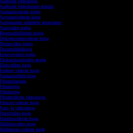
Aiatööde videolooja
Androidi videoloome tööriist
Animatsioonide tegija
Arvustusvideote looja
Automaatne subtiitrite generaator
Autovideo tegija
Biograafiafilmide tegija
Dekoreerimisvideote looja
Demovideo tegija
Draamafilmilooja
Eelarvevideo tegija
Ekskursioonivideo tegija
Eluloofilmi looja
Esitluse videote looja
Fantaasiafilmi looja
Filmitoimetaja
Filmitootja
Filmitootja
Filmitreilerite videolooja
Fitnessi videote looja
Foto- ja videolooja
Fännivideo looja
Haridusvideote looja
Hääldusvideo looja
Häälnäoga videote looja