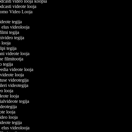
dcasti video looja koopia
casti videote looja
omo Video Looja
ideote tegija
u elus videolooja
filmi tegija
nivideo tegija
o looja
ipi tegija
ani videote looja
ne filmitootja
eo tegija
eedia videote looja
-videote looja
etuse videotegija
eileri videotegija
deo looja
ideote looja
ialvideote tegija
ideotegija
eote looja
video looja
ideote tegija
u elus videolooja