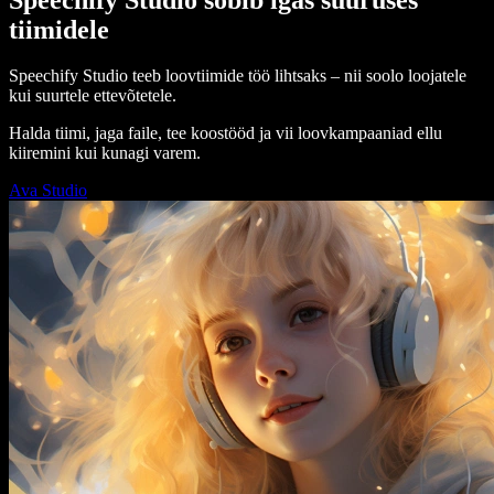
tiimidele
Speechify Studio teeb loovtiimide töö lihtsaks – nii soolo loojatele
kui suurtele ettevõtetele.
Halda tiimi, jaga faile, tee koostööd ja vii loovkampaaniad ellu
kiiremini kui kunagi varem.
Ava Studio