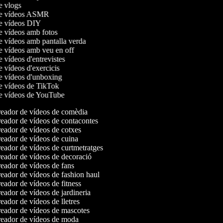
de vlogs
 de vídeos ASMR
de vídeos DIY
de vídeos amb fotos
de vídeos amb pantalla verda
de vídeos amb veu en off
e vídeos d'entrevistes
e vídeos d'exercicis
de vídeos d'unboxing
de vídeos de TikTok
de vídeos de YouTube
eador de vídeos de comèdia
eador de vídeos de contacontes
eador de vídeos de cotxes
eador de vídeos de cuina
eador de vídeos de curtmetratges
eador de vídeos de decoració
eador de vídeos de fans
eador de vídeos de fashion haul
ador de vídeos de fitness
ador de vídeos de jardineria
ador de vídeos de lletres
eador de vídeos de mascotes
eador de vídeos de moda