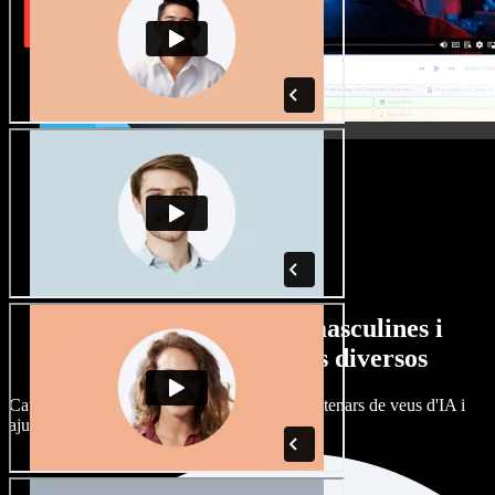
Gran varietat de veus masculines i
femenines amb accents diversos
Cap projecte ha de sonar igual. Tria entre centenars de veus d'IA i
ajusta'n l’accent.