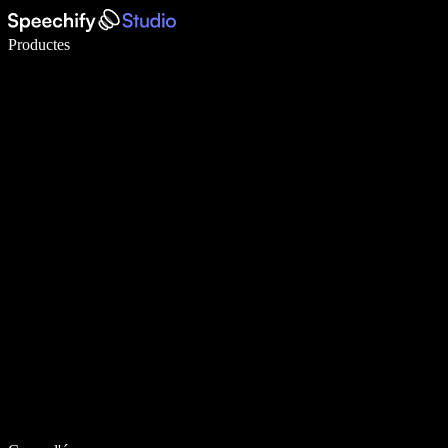
Escriu 5× més ràpid amb la veu
Productes
Més informació