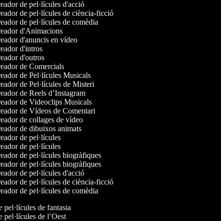
ador de pel·lícules d'acció
ador de pel·lícules de ciència-ficció
eador de pel·lícules de comèdia
eador d'Animacions
eador d'anuncis en vídeo
ador d'intros
eador d'outros
eador de Comercials
ador de Pel·lícules Musicals
ador de Pel·lícules de Misteri
eador de Reels d’Instagram
eador de Videoclips Musicals
eador de Vídeos de Comentari
eador de collages de vídeo
eador de dibuixos animats
ador de pel·lícules
ador de pel·lícules
ador de pel·lícules biogràfiques
ador de pel·lícules biogràfiques
ador de pel·lícules d'acció
ador de pel·lícules de ciència-ficció
eador de pel·lícules de comèdia
e pel·lícules de fantasia
e pel·lícules de l’Oest