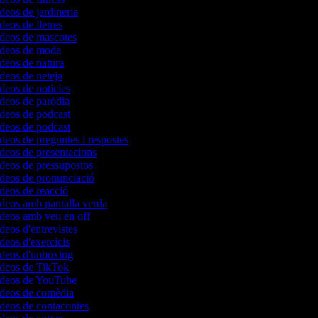
ídeos de jardineria
ídeos de lletres
ídeos de mascotes
vídeos de moda
ídeos de natura
ídeos de neteja
ídeos de notícies
ídeos de paròdia
ídeos de podcast
ídeos de podcast
ídeos de preguntes i respostes
ídeos de presentacions
ídeos de pressupostos
ídeos de pronunciació
ídeos de reacció
ídeos amb pantalla verda
ídeos amb veu en off
ídeos d'entrevistes
ídeos d'exercicis
vídeos d'unboxing
vídeos de TikTok
vídeos de YouTube
vídeos de comèdia
ídeos de contacontes