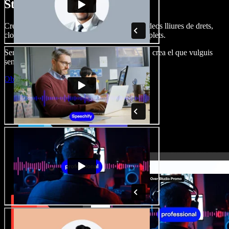
Studio.
Crea dobl. de veu, afegeix imatges, àudio, vídeos lliures de drets,
clona veus i munta projectes multimèdia complets.
Sense corba d’aprenentatge, tot al navegador: crea el que vulguis
sense els límits de sempre.
Obre l'Studio