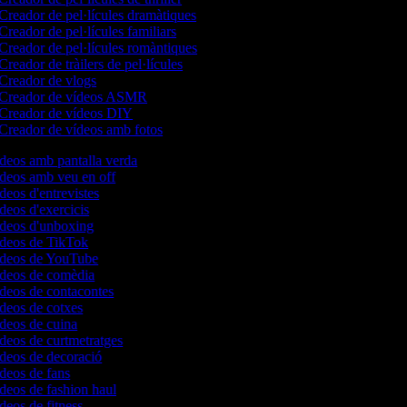
Creador de pel·lícules dramàtiques
Creador de pel·lícules familiars
Creador de pel·lícules romàntiques
Creador de tràilers de pel·lícules
Creador de vlogs
Creador de vídeos ASMR
Creador de vídeos DIY
Creador de vídeos amb fotos
ídeos amb pantalla verda
ídeos amb veu en off
ídeos d'entrevistes
ídeos d'exercicis
vídeos d'unboxing
vídeos de TikTok
vídeos de YouTube
vídeos de comèdia
ídeos de contacontes
ídeos de cotxes
ídeos de cuina
ídeos de curtmetratges
ídeos de decoració
ídeos de fans
ídeos de fashion haul
ídeos de fitness