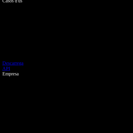
Casos d'ús
Descarrega
API
Empresa