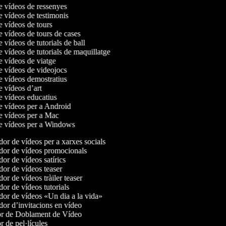
de vídeos de ressenyes
de vídeos de testimonis
de vídeos de tours
e vídeos de tours de cases
e vídeos de tutorials de ball
e vídeos de tutorials de maquillatge
de vídeos de viatge
de vídeos de videojocs
de vídeos demostratius
e vídeos d’art
de vídeos educatius
de vídeos per a Android
de vídeos per a Mac
de vídeos per a Windows
or de vídeos per a xarxes socials
or de vídeos promocionals
r de vídeos satírics
or de vídeos teaser
r de vídeos tràiler teaser
or de vídeos tutorials
or de vídeos «Un dia a la vida»
or d’invitacions en vídeo
r de Doblament de Vídeo
 de pel·lícules