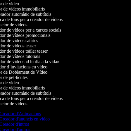
r de vídeo
r de vídeos immobiliaris
ador automàtic de subtítols
a de fons per a creador de vídeos
ctor de vídeos
or de vídeos per a xarxes socials
or de vídeos promocionals
r de vídeos satírics
or de vídeos teaser
r de vídeos tràiler teaser
or de vídeos tutorials
or de vídeos «Un dia a la vida»
or d’invitacions en vídeo
r de Doblament de Vídeo
 de pel·lícules
r de vídeo
r de vídeos immobiliaris
ador automàtic de subtítols
a de fons per a creador de vídeos
ctor de vídeos
Creador d'Animacions
Creador d'anuncis en vídeo
Creador d'intros
Creador d'outros