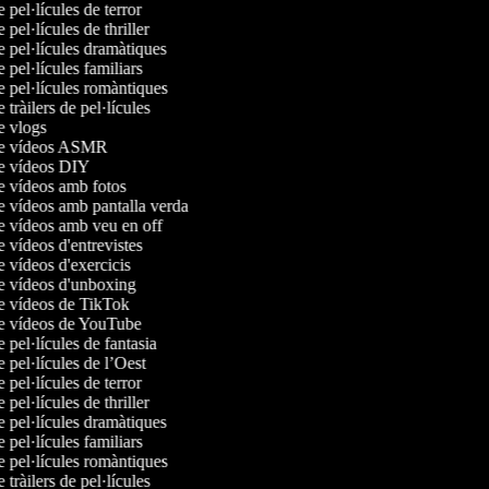
e pel·lícules de terror
e pel·lícules de thriller
e pel·lícules dramàtiques
e pel·lícules familiars
e pel·lícules romàntiques
e tràilers de pel·lícules
de vlogs
 de vídeos ASMR
de vídeos DIY
de vídeos amb fotos
de vídeos amb pantalla verda
de vídeos amb veu en off
e vídeos d'entrevistes
e vídeos d'exercicis
de vídeos d'unboxing
de vídeos de TikTok
de vídeos de YouTube
e pel·lícules de fantasia
e pel·lícules de l’Oest
e pel·lícules de terror
e pel·lícules de thriller
e pel·lícules dramàtiques
e pel·lícules familiars
e pel·lícules romàntiques
e tràilers de pel·lícules