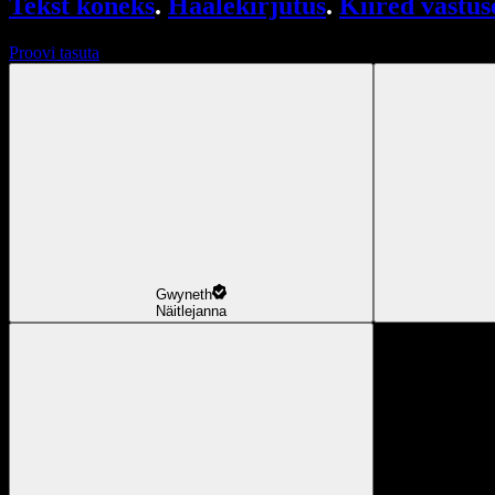
Tekst kõneks
.
Häälekirjutus
.
Kiired vastus
Proovi tasuta
Gwyneth
Näitlejanna