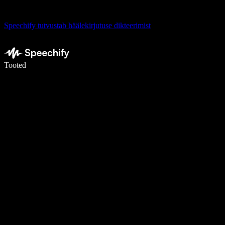
Speechify tutvustab häälekirjutuse dikteerimist
Kirjuta häälega 5× kiiremini
Tooted
Loe lähemalt