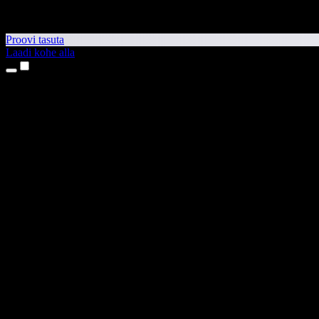
Proovi tasuta
Laadi kohe alla
Tooted
Tekst kõneks
iPhone’i ja iPadi rakendused
Androidi rakendus
Chrome’i laiendus
Edge’i laiendus
Veebirakendus
Maci rakendus
Windowsi rakendus