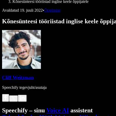
Kõnesünteesi tööriistad inglise keele õppijatele
Avaldatud
19. juuli 2022
•
Õppimine
Kõnesünteesi tööriistad inglise keele õppija
Cliff Weitzman
Speechify tegevjuht/asutaja
Speechify – sinu
Voice AI
assistent