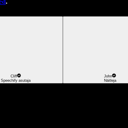
ed
.
Cliff
John
Speechify asutaja
Näitleja