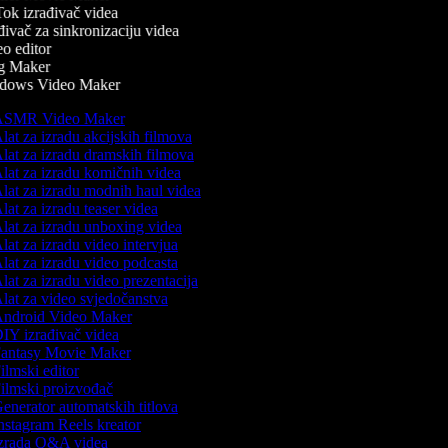
ok izrađivač videa
ivač za sinkronizaciju videa
o editor
 Maker
ows Video Maker
SMR Video Maker
lat za izradu akcijskih filmova
lat za izradu dramskih filmova
lat za izradu komičnih videa
lat za izradu modnih haul videa
lat za izradu teaser videa
lat za izradu unboxing videa
lat za izradu video intervjua
lat za izradu video podcasta
lat za izradu video prezentacija
lat za video svjedočanstva
ndroid Video Maker
IY izrađivač videa
antasy Movie Maker
ilmski editor
ilmski proizvođač
enerator automatskih titlova
nstagram Reels kreator
zrada Q&A videa