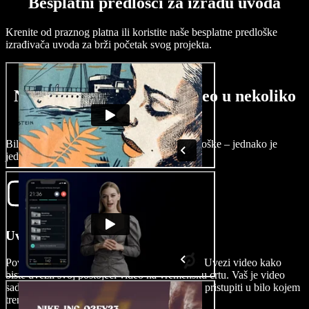
Besplatni predlošci za izradu uvoda
Krenite od praznog platna ili koristite naše besplatne predloške
izrađivača uvoda za brži početak svog projekta.
Napravite uvod za svoj video u nekoliko
minuta
Bilo da krećete od nule ili koristite naše predloške – jednako je
jednostavno.
Uvezite svoj video
Povucite i ispustite ili jednostavno kliknite na Uvezi video kako
biste uvezli svoj postojeći video na vremensku crtu. Vaš je video
sada spremljen u vašoj biblioteci i možete mu pristupiti u bilo kojem
trenutku.