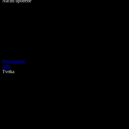
Načini upotrebe
Preuzimanje
API
Tvrtka