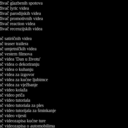
đivač glazbenih spotova
ivač lyric videa
ivač parodijskih videa
đivač promotivnih videa
ivač reaction videa
ivač recenzijskih videa
vač satiričnih videa
vač teaser trailera
ivač umjetničkih videa
vač vestern filmova
vač videa 'Dan u životu'
vač videa o dekoriranju
ivač videa o kuhanju
ivač videa za izgovor
ivač videa za kućne ljubimce
vač videa za vježbanje
ivač video kolaža
vač video priča
vač video tutoriala
vač video tutoriala za ples
vač video tutorijala za šminkanje
vač video vijesti
ivač videozapisa kućne ture
ivač videozapisa o automobilima