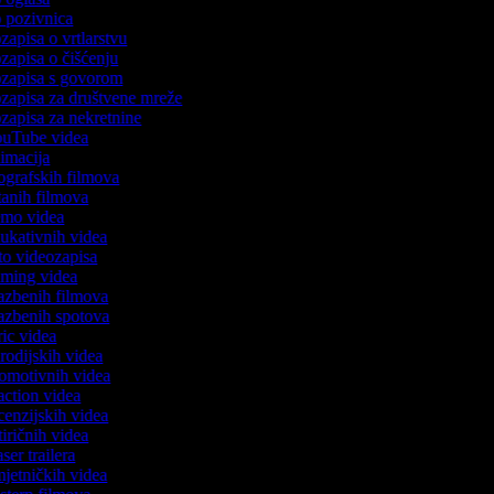
eo pozivnica
ozapisa o vrtlarstvu
ozapisa o čišćenju
eozapisa s govorom
eozapisa za društvene mreže
ozapisa za nekretnine
YouTube videa
nimacija
iografskih filmova
rtanih filmova
demo videa
edukativnih videa
oto videozapisa
gaming videa
glazbenih filmova
glazbenih spotova
yric videa
arodijskih videa
promotivnih videa
eaction videa
ecenzijskih videa
atiričnih videa
aser trailera
umjetničkih videa