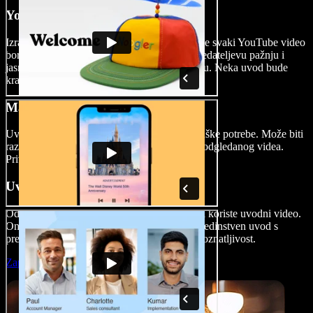
YouTube uvodi za video
Izradite odlične YouTube video uvode. Kad se svaki YouTube video
bori za pozornost, važno je odmah privući gledateljevu pažnju i
jasno im dati do znanja o čemu se radi u videu. Neka uvod bude
kratak i jasan.
Marketinški video uvodi
Uvodni video odličan je za sve vaše marketinške potrebe. Može biti
razlika između novog klijenta i još jednog neodgledanog videa.
Privucite gledatelje već u prvoj sekundi.
Uvodi za video podcast
Od Joe Rogana do puno manjih podcasta, svi koriste uvodni video.
On postavlja ton i ključan je za brendiranje. Jedinstven uvod s
prepoznatljivom glazbom podcastu daje prepoznatljivost.
Započni