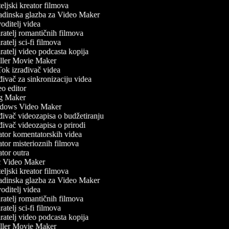
ljski kreator filmova
dinska glazba za Video Maker
ditelj videa
atelj romantičnih filmova
atelj sci-fi filmova
atelj video podcasta kopija
ller Movie Maker
ok izrađivač videa
ivač za sinkronizaciju videa
o editor
 Maker
ows Video Maker
đivač videozapisa o budžetiranju
ivač videozapisa o prirodi
tor komentatorskih videa
tor misterioznih filmova
tor outra
Video Maker
ljski kreator filmova
dinska glazba za Video Maker
ditelj videa
atelj romantičnih filmova
atelj sci-fi filmova
atelj video podcasta kopija
ller Movie Maker