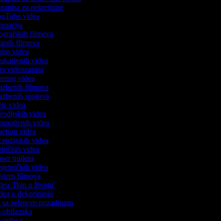
ozapisa za nekretnine
YouTube videa
nimacija
iografskih filmova
rtanih filmova
demo videa
edukativnih videa
oto videozapisa
gaming videa
glazbenih filmova
glazbenih spotova
yric videa
arodijskih videa
promotivnih videa
eaction videa
ecenzijskih videa
atiričnih videa
aser trailera
umjetničkih videa
estern filmova
idea 'Dan u životu'
idea o dekoriranju
ea sa zelenom pozadinom
eo obilazaka
o oglasa