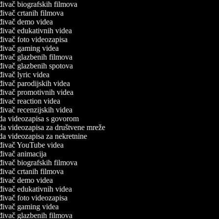
đivač biografskih filmova
ivač crtanih filmova
đivač demo videa
đivač edukativnih videa
đivač foto videozapisa
đivač gaming videa
đivač glazbenih filmova
đivač glazbenih spotova
ivač lyric videa
ivač parodijskih videa
đivač promotivnih videa
ivač reaction videa
ivač recenzijskih videa
da videozapisa s govorom
da videozapisa za društvene mreže
da videozapisa za nekretnine
đivač YouTube videa
đivač animacija
đivač biografskih filmova
ivač crtanih filmova
đivač demo videa
đivač edukativnih videa
đivač foto videozapisa
đivač gaming videa
đivač glazbenih filmova