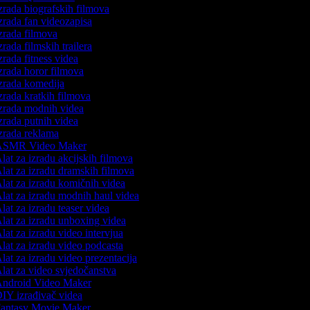
zrada biografskih filmova
zrada fan videozapisa
zrada filmova
rada filmskih trailera
zrada fitness videa
zrada horor filmova
zrada komedija
zrada kratkih filmova
zrada modnih videa
zrada putnih videa
zrada reklama
SMR Video Maker
lat za izradu akcijskih filmova
lat za izradu dramskih filmova
lat za izradu komičnih videa
lat za izradu modnih haul videa
lat za izradu teaser videa
lat za izradu unboxing videa
lat za izradu video intervjua
lat za izradu video podcasta
lat za izradu video prezentacija
lat za video svjedočanstva
ndroid Video Maker
IY izrađivač videa
antasy Movie Maker