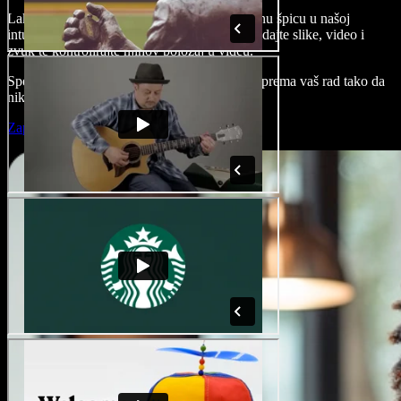
Lako izradite svoj uvod, cijeli video ili odjavnu špicu u našoj
intuitivnoj i jednostavnoj vremenskoj crti. Dodajte slike, video i
zvuk te kontrolirajte njihov položaj u videu.
Speechifyev AI izrađivač uvoda automatski sprema vaš rad tako da
nikad ništa nećete izgubiti.
Započni