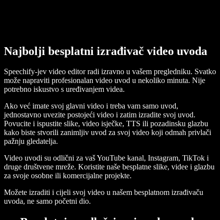
Najbolji besplatni izrađivač video uvoda
Speechify-jev video editor radi izravno u vašem pregledniku. Svatko
može napraviti profesionalan video uvod u nekoliko minuta. Nije
potrebno iskustvo s uređivanjem videa.
Ako već imate svoj glavni video i treba vam samo uvod,
jednostavno uvezite postojeći video i zatim izradite svoj uvod.
Povucite i ispustite slike, video isječke, TTS ili pozadinsku glazbu
kako biste stvorili zanimljiv uvod za svoj video koji odmah privlači
pažnju gledatelja.
Video uvodi su odlični za vaš YouTube kanal, Instagram, TikTok i
druge društvene mreže. Koristite naše besplatne slike, videe i glazbu
za svoje osobne ili komercijalne projekte.
Možete izraditi i cijeli svoj video u našem besplatnom izrađivaču
uvoda, ne samo početni dio.