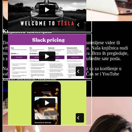
Knjižnica materijala
Trebate visokokvalitetne slike, profesionalno snimljene videe ili
vrhunsku pozadinsku glazbu? Nema problema. Naša knjižnica nudi
tisuće besplatnih materijala bez autorskih prava. Brzo ih pregledajte,
a zatim kliknite za dodavanje u svoj projekt i uštedite sate posla.
Najbolje od svega, svi naši materijali besplatni su za korištenje u
vašim osobnim ili komercijalnim projektima. Čak se i YouTube
kodovi automatski generiraju.
Započni