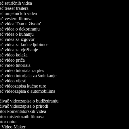
vač satiričnih videa
vač teaser trailera
ivač umjetničkih videa
vač vestern filmova
vač videa 'Dan u životu'
vač videa o dekoriranju
ivač videa o kuhanju
ivač videa za izgovor
ivač videa za kućne ljubimce
vač videa za vježbanje
ivač video kolaža
vač video priča
vač video tutoriala
vač video tutoriala za ples
vač video tutorijala za šminkanje
vač video vijesti
ivač videozapisa kućne ture
ivač videozapisa o automobilima
đivač videozapisa o budžetiranju
ivač videozapisa o prirodi
tor komentatorskih videa
tor misterioznih filmova
tor outra
Video Maker