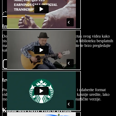
Izradite svoj uvod
Dodajte naslove, slike, titlove ili zvuk na početak svog videa kako
biste privukli pažnju gledatelja. Iskoristite našu biblioteku besplatnih
materijala ili uvezite vlastite, povucite i ispustite te brzo pregledajte
kako sve izgleda.
Izvezite svoj video
Pregledajte svoj video, a zatim kliknite Izvezi i odaberite format
videa. Vaš je video spreman za svijet. Ako ga kasnije uredite, lako
možete pristupiti povijesti izvoza i usporediti različite verzije.
Kada koristiti video uvode