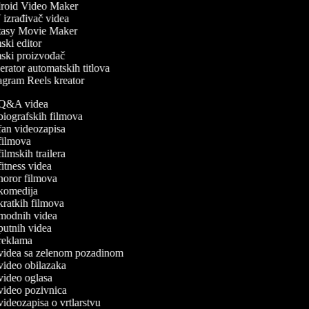
oid Video Maker
izrađivač videa
asy Movie Maker
ki editor
ski proizvođač
rator automatskih titlova
agram Reels kreator
a Q&A videa
a biografskih filmova
a fan videozapisa
a filmova
 filmskih trailera
 fitness videa
a horor filmova
a komedija
 kratkih filmova
a modnih videa
 putnih videa
a reklama
a videa sa zelenom pozadinom
a video obilazaka
a video oglasa
a video pozivnica
 videozapisa o vrtlarstvu