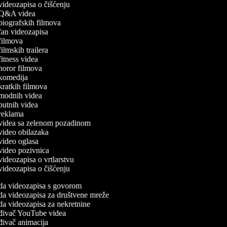
 videozapisa o čišćenju
a Q&A videa
a biografskih filmova
a fan videozapisa
a filmova
 filmskih trailera
 fitness videa
a horor filmova
a komedija
 kratkih filmova
a modnih videa
 putnih videa
a reklama
a videa sa zelenom pozadinom
a video obilazaka
a video oglasa
a video pozivnica
 videozapisa o vrtlarstvu
 videozapisa o čišćenju
da videozapisa s govorom
da videozapisa za društvene mreže
da videozapisa za nekretnine
đivač YouTube videa
đivač animacija