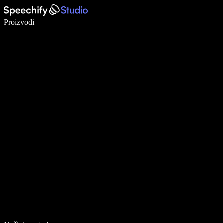
Pišite 5× brže uz glasovno diktiranje
Proizvodi
Saznajte više