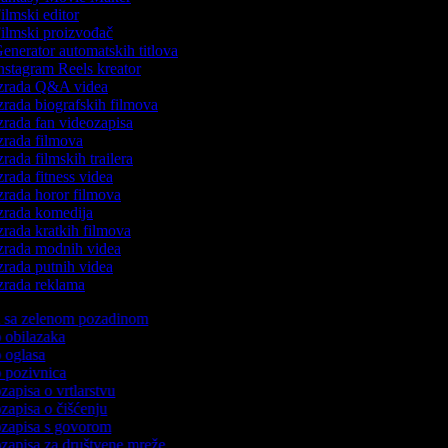
ilmski editor
ilmski proizvođač
enerator automatskih titlova
nstagram Reels kreator
zrada Q&A videa
zrada biografskih filmova
zrada fan videozapisa
zrada filmova
rada filmskih trailera
zrada fitness videa
zrada horor filmova
zrada komedija
zrada kratkih filmova
zrada modnih videa
zrada putnih videa
zrada reklama
ea sa zelenom pozadinom
eo obilazaka
o oglasa
eo pozivnica
ozapisa o vrtlarstvu
ozapisa o čišćenju
eozapisa s govorom
eozapisa za društvene mreže