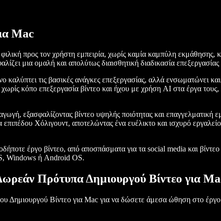
ια Mac
 φιλική προς τον χρήστη εμπειρία, χωρίς καμία καμπύλη εκμάθησης, κ
αλίζει μια ομαλή και απολύτως διαισθητική διαδικασία επεξεργασίας 
νο καλύπτει τις βασικές ανάγκες επεξεργασίας, αλλά ενσωματώνει και 
ωρίς κόπο επεξεργασία βίντεο και ήχου με χρήση AI στα έργα τους,
γωγή, εξασφαλίζοντας βίντεο υψηλής ποιότητας και επαγγελματική εμ
α επιπέδου Χόλιγουντ, αποτελώντας ένα ευέλικτο και ισχυρό εργαλείο
δήποτε έργο βίντεο, από αποσπάσματα για τα social media και βίντεο 
, Windows ή Android OS.
Δωρεάν Πρότυπα Δημιουργού Βίντεο για Ma
ου Δημιουργού Βίντεο για Mac για να δώσετε άμεσα ώθηση στο έργο