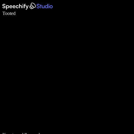
Kirjuta häälega 5× kiiremini
Tooted
Loe lähemalt