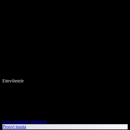
Ettevõtetele
Võta müügiga ühendust
Proovi tasuta