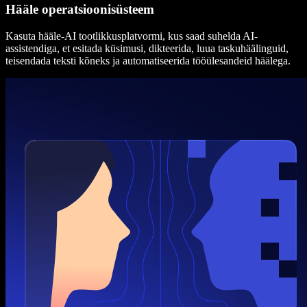
Hääle operatsioonisüsteem
Kasuta hääle-AI tootlikkusplatvormi, kus saad suhelda AI-
assistendiga, et esitada küsimusi, dikteerida, luua taskuhäälinguid,
teisendada teksti kõneks ja automatiseerida tööülesandeid häälega.