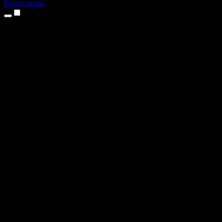
Proovi tasuta
Tooted
Tekst kõneks
iPhone’i ja iPadi rakendused
Androidi rakendus
Chrome’i laiendus
Edge’i laiendus
Veebirakendus
Maci rakendus
Windowsi rakendus
AI häältegeneraator
Pealelugemine
Dublaaž
Hääle kloonimine