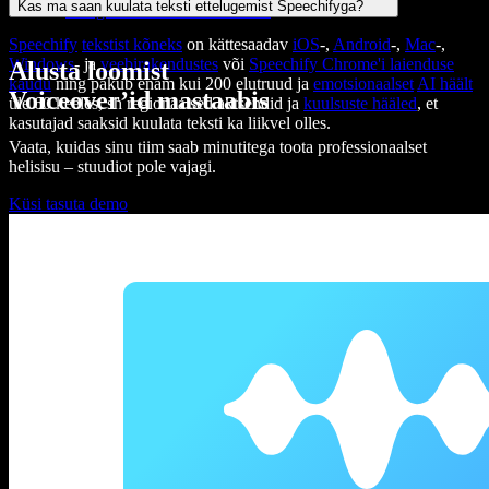
Kas ma saan kuulata teksti ettelugemist Speechifyga?
sarnane
Google tekstist kõneks API-le
.
Speechify
tekstist kõneks
on kättesaadav
iOS
-,
Android
-,
Mac
-,
Windows
- ja
veebirakendustes
või
Speechify Chrome'i laienduse
Alusta loomist
kaudu
ning pakub enam kui 200 elutruud ja
emotsionaalset
AI häält
Voiceover’id mastaabis
üle 60 keeles, sh regionaalsed aktsendid ja
kuulsuste hääled
, et
kasutajad saaksid kuulata teksti ka liikvel olles.
Vaata, kuidas sinu tiim saab minutitega toota professionaalset
helisisu – stuudiot pole vajagi.
Küsi tasuta demo