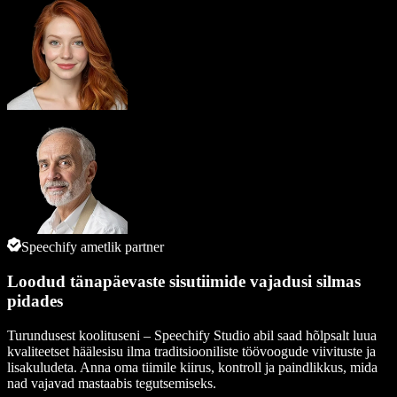
Speechify ametlik partner
Loodud tänapäevaste sisutiimide vajadusi silmas
pidades
Turundusest koolituseni – Speechify Studio abil saad hõlpsalt luua
kvaliteetset häälesisu ilma traditsiooniliste töövoogude viivituste ja
lisakuludeta. Anna oma tiimile kiirus, kontroll ja paindlikkus, mida
nad vajavad mastaabis tegutsemiseks.