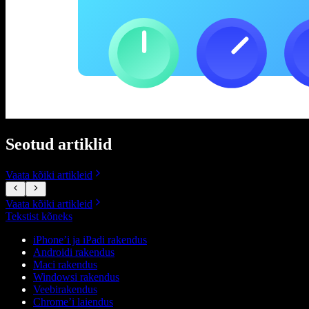
Seotud artiklid
Vaata kõiki artikleid
Vaata kõiki artikleid
Tekstist kõneks
iPhone’i ja iPadi rakendus
Androidi rakendus
Maci rakendus
Windowsi rakendus
Veebirakendus
Chrome’i laiendus