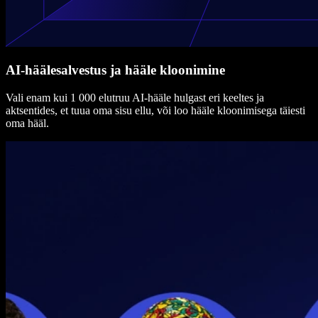
AI-häälesalvestus ja hääle kloonimine
Vali enam kui 1 000 elutruu AI-hääle hulgast eri keeltes ja
aktsentides, et tuua oma sisu ellu, või loo hääle kloonimisega täiesti
oma hääl.