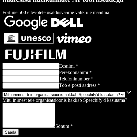
Fortune 500 ettevõtete usaldusväärne valik üle maailma
Eesnimi *
Perekonnanimi *
Telefoninumber *
Töö e-posti aadress *
Mitu inimest teie organisatsioonis hakkab Speechify'd kasutama?
Sõnum *