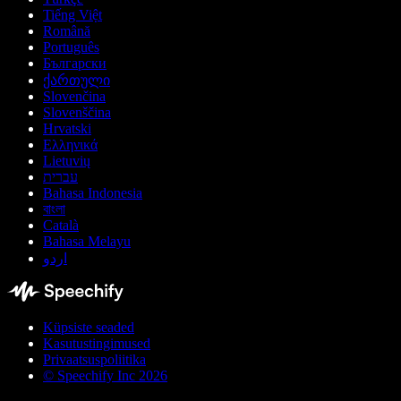
Tiếng Việt
Română
Português
Български
ქართული
Slovenčina
Slovenščina
Hrvatski
Ελληνικά
Lietuvių
עברית
Bahasa Indonesia
বাংলা
Català
Bahasa Melayu
اردو
Küpsiste seaded
Kasutustingimused
Privaatsuspoliitika
© Speechify Inc 2026