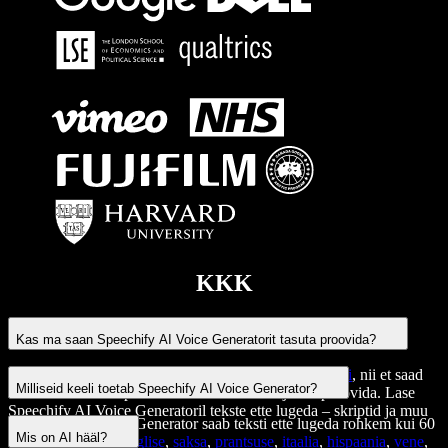
KKK
Kas ma saan Speechify AI Voice Generatorit tasuta proovida?
Jah, Speechify AI Voice Generator pakub
tasuta plaani
, nii et saad
Milliseid keeli toetab Speechify AI Voice Generator?
seda enne tasulise paketi valimist rahulikult järele proovida. Lase
Speechify AI Voice Generatoril
tekste ette lugeda
– skriptid ja muu
Speechify AI Voice Generator saab
teksti ette lugeda
rohkem kui 60
sisu – täiesti tasuta.
Mis on AI hääl?
keeles, sealhulgas
inglise
,
saksa
,
prantsuse
,
itaalia
,
hispaania
,
vene
,