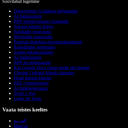
Soovitatud lugemine
Dikteerimine ja häälega kirjutamine
AI häälassistent
PDF tekstist kõneks Androidis
Tekstist kõneks lugeja
Naishääle generaator
Meeshääle generaator
Parimad düsleksia lugemisrakendused
Robotihääle generaator
Anime tekstist kõneks
AI häälemuutja
PDF-ist audioraamat
Kas Google Docs oskab mulle ette lugeda
Chrome’i tekstist kõneks laiendus
Hindi tekstist kõneks
PDF-i ettelugemine
AI häälegeneraator
Texto a Voz
Leitor de Texto
Vaata teistes keeltes
العربية
Magyar