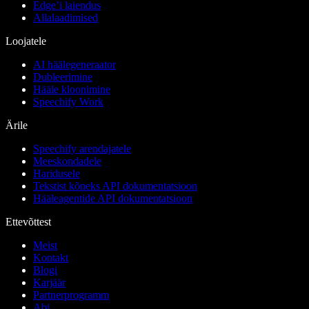
Edge’i laiendus
Allalaadimised
Loojatele
AI häälegeneraator
Dubleerimine
Hääle kloonimine
Speechify Work
Ärile
Speechify arendajatele
Meeskondadele
Haridusele
Tekstist kõneks API dokumentatsioon
Hääleagentide API dokumentatsioon
Ettevõttest
Meist
Kontakt
Blogi
Karjäär
Partnerprogramm
Abi