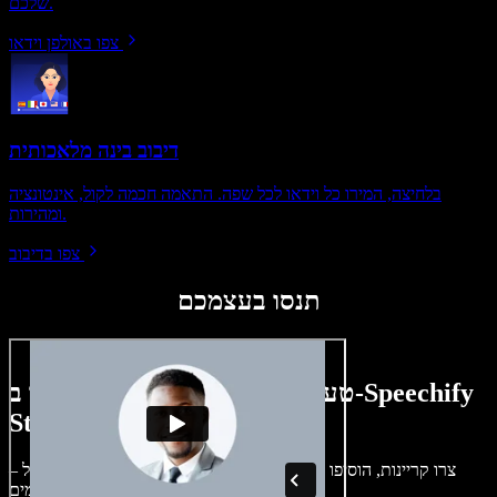
שלכם.
צפו באולפן וידאו
דיבוב בינה מלאכותית
בלחיצה, המירו כל וידאו לכל שפה. התאמה חכמה לקול, אינטונציה
ומהירות.
צפו בדיבוב
תנסו בעצמכם
טעימה קטנה ממה שתוכלו ליצור ב-Speechify
Studio.
צרו קריינות, הוסיפו תמונות ללא זכויות, אודיו, סרטונים ושיבוט קול –
לפרויקטים קוליים־חזותיים מושלמים.