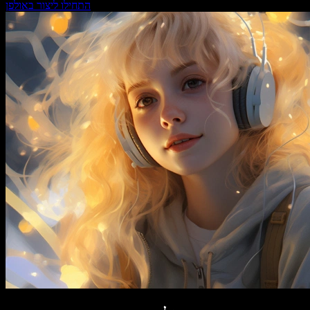
התחילו ליצור באולפן