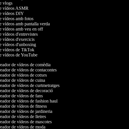
de vlogs
 de vídeos ASMR
de vídeos DIY
de vídeos amb fotos
de vídeos amb pantalla verda
de vídeos amb veu en off
e vídeos d'entrevistes
e vídeos d'exercicis
de vídeos d'unboxing
de vídeos de TikTok
de vídeos de YouTube
eador de vídeos de comèdia
eador de vídeos de contacontes
ador de vídeos de cotxes
ador de vídeos de cuina
ador de vídeos de curtmetratges
eador de vídeos de decoració
ador de vídeos de fans
ador de vídeos de fashion haul
ador de vídeos de fitness
ador de vídeos de jardineria
ador de vídeos de lletres
eador de vídeos de mascotes
eador de vídeos de moda