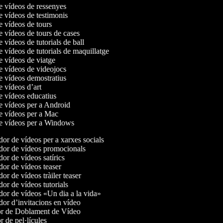
de vídeos de ressenyes
de vídeos de testimonis
de vídeos de tours
de vídeos de tours de cases
e vídeos de tutorials de ball
e vídeos de tutorials de maquillatge
de vídeos de viatge
de vídeos de videojocs
de vídeos demostratius
de vídeos d’art
de vídeos educatius
de vídeos per a Android
de vídeos per a Mac
de vídeos per a Windows
or de vídeos per a xarxes socials
or de vídeos promocionals
r de vídeos satírics
or de vídeos teaser
r de vídeos tràiler teaser
r de vídeos tutorials
or de vídeos «Un dia a la vida»
or d’invitacions en vídeo
r de Doblament de Vídeo
 de pel·lícules