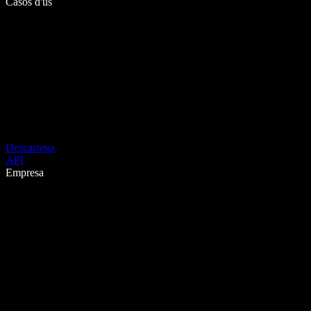
Casos d'ús
Descarrega
API
Empresa