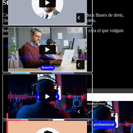
Studio.
Crea dobl. de veu, afegeix imatges, àudio, vídeos lliures de drets,
clona veus i munta projectes multimèdia complets.
Sense corba d’aprenentatge, tot al navegador: crea el que vulguis
sense els límits de sempre.
Obre l'Studio