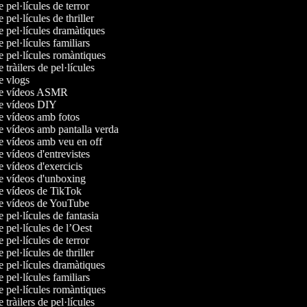
e pel·lícules de terror
e pel·lícules de thriller
de pel·lícules dramàtiques
e pel·lícules familiars
de pel·lícules romàntiques
e tràilers de pel·lícules
de vlogs
 de vídeos ASMR
de vídeos DIY
de vídeos amb fotos
de vídeos amb pantalla verda
de vídeos amb veu en off
e vídeos d'entrevistes
e vídeos d'exercicis
de vídeos d'unboxing
de vídeos de TikTok
de vídeos de YouTube
e pel·lícules de fantasia
e pel·lícules de l’Oest
e pel·lícules de terror
e pel·lícules de thriller
de pel·lícules dramàtiques
e pel·lícules familiars
de pel·lícules romàntiques
e tràilers de pel·lícules