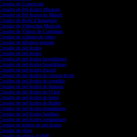
Creador de Comercials
Creador de Pel·lícules Musicals
Creador de Pel·lícules de Misteri
Creador de Reels d’Instagram
Creador de Videoclips Musicals
Creador de Vídeos de Comentari
Creador de collages de vídeo
Creador de dibuixos animats
Creador de pel·lícules
Creador de pel·lícules
Creador de pel·lícules biogràfiques
Creador de pel·lícules biogràfiques
Creador de pel·lícules d'acció
Creador de pel·lícules de ciència-ficció
Creador de pel·lícules de comèdia
Creador de pel·lícules de fantasia
Creador de pel·lícules de l’Oest
Creador de pel·lícules de terror
Creador de pel·lícules de thriller
Creador de pel·lícules dramàtiques
Creador de pel·lícules familiars
Creador de pel·lícules romàntiques
Creador de tràilers de pel·lícules
Creador de vlogs
Creador de vídeos ASMR