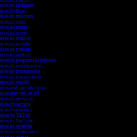
ídeos de jardineria
ídeos de lletres
vídeos de mascotes
vídeos de moda
ídeos de natura
ídeos de neteja
ídeos de notícies
ídeos de paròdia
ídeos de podcast
ídeos de podcast
ídeos de preguntes i respostes
ídeos de presentacions
ídeos de pressupostos
ídeos de pronunciació
ídeos de reacció
ídeos amb pantalla verda
ídeos amb veu en off
ídeos d'entrevistes
ídeos d'exercicis
vídeos d'unboxing
vídeos de TikTok
vídeos de YouTube
vídeos de comèdia
ídeos de contacontes