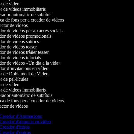
r de vídeo
r de vídeos immobiliaris
ador automàtic de subtítols
a de fons per a creador de vídeos
ctor de vídeos
or de vídeos per a xarxes socials
or de vídeos promocionals
r de vídeos satírics
or de vídeos teaser
r de vídeos tràiler teaser
r de vídeos tutorials
or de vídeos «Un dia a la vida»
or d’invitacions en vídeo
r de Doblament de Vídeo
 de pel·lícules
r de vídeo
r de vídeos immobiliaris
ador automàtic de subtítols
a de fons per a creador de vídeos
ctor de vídeos
Creador d'Animacions
Creador d'anuncis en vídeo
Creador d'intros
Creador d'outros