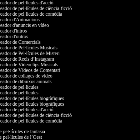
ador de pel·lícules d'acció
ador de pel·lícules de ciència-ficció
ador de pel·lícules de comèdia
eador d'Animacions
ador d'anuncis en vídeo
ador d'intros
ador d'outros
eador de Comercials
ador de Pel·lícules Musicals
ador de Pel·lícules de Misteri
eador de Reels d’Instagram
eador de Videoclips Musicals
eador de Vídeos de Comentari
ador de collages de vídeo
eador de dibuixos animats
ador de pel·lícules
ador de pel·lícules
ador de pel·lícules biogràfiques
ador de pel·lícules biogràfiques
ador de pel·lícules d'acció
ador de pel·lícules de ciència-ficció
ador de pel·lícules de comèdia
e pel·lícules de fantasia
e pel·lícules de l’Oest