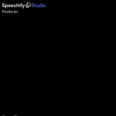
Escriu 5× més ràpid amb la veu
Productes
Més informació