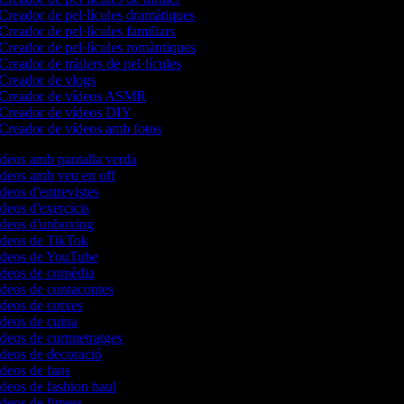
Creador de pel·lícules dramàtiques
Creador de pel·lícules familiars
Creador de pel·lícules romàntiques
Creador de tràilers de pel·lícules
Creador de vlogs
Creador de vídeos ASMR
Creador de vídeos DIY
Creador de vídeos amb fotos
ídeos amb pantalla verda
ídeos amb veu en off
ídeos d'entrevistes
ídeos d'exercicis
vídeos d'unboxing
vídeos de TikTok
vídeos de YouTube
vídeos de comèdia
ídeos de contacontes
ídeos de cotxes
ídeos de cuina
ídeos de curtmetratges
ídeos de decoració
ídeos de fans
ídeos de fashion haul
ídeos de fitness