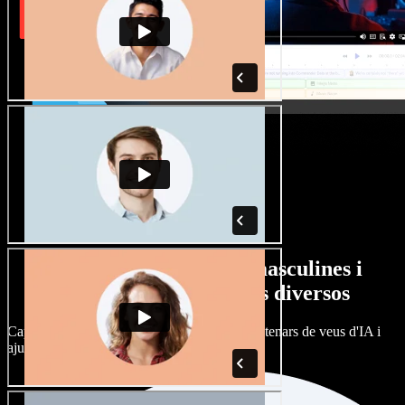
Gran varietat de veus masculines i
femenines amb accents diversos
Cap projecte ha de sonar igual. Tria entre centenars de veus d'IA i
ajusta'n l’accent.