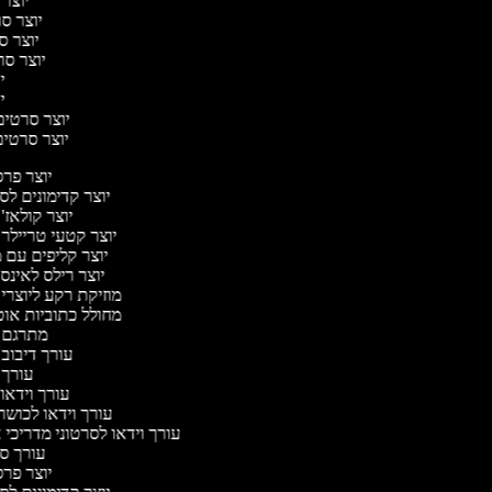
יוצר 
יוצר סר
יוצר סר
יוצר סרט
יו
יו
יוצר סרטים 
יוצר סרטים 
יוצר פר
יוצר קדימונים ל
יוצר קולאז'
יוצר קטעי טריילר 
יוצר קליפים עם 
יוצר רילס לאינ
מוזיקת רקע ליוצרי
מחולל כתוביות או
מתרגם 
עורך דיבוב
עורך 
עורך וידאו 
עורך וידאו לכושר
עורך וידאו לסרטוני מדריכי 
עורך 
יוצר פר