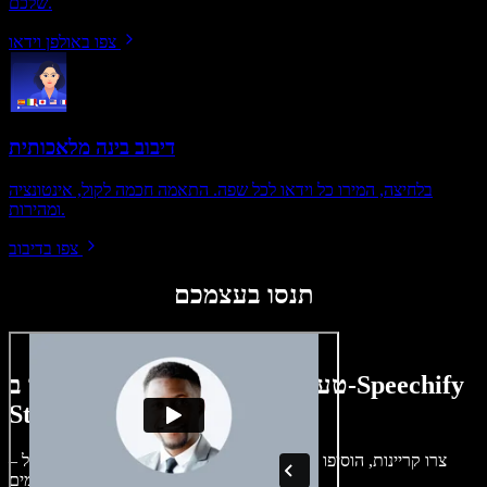
שלכם.
צפו באולפן וידאו
דיבוב בינה מלאכותית
בלחיצה, המירו כל וידאו לכל שפה. התאמה חכמה לקול, אינטונציה
ומהירות.
צפו בדיבוב
תנסו בעצמכם
טעימה קטנה ממה שתוכלו ליצור ב-Speechify
Studio.
צרו קריינות, הוסיפו תמונות ללא זכויות, אודיו, סרטונים ושיבוט קול –
לפרויקטים קוליים־חזותיים מושלמים.