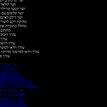
יוצר קדימונים ל
יוצר קולאז'
יוצר קטעי טריילר 
יוצר קליפים עם 
יוצר רילס לאינ
מוזיקת רקע ליוצרי
מחולל כתוביות או
מתרגם 
עורך דיבוב
עורך 
עורך וידאו 
עורך וידאו לכושר
עורך וידאו לסרטוני מדריכי 
עורך 
יוצר אאוטרו
יוצר אינטרו
יוצר אנימציות
יוצר הווידאו למק
יוצר הווידאו לפודקאסט
יוצר הווידאו של Windows
יוצר הזמנות וידאו
יוצר וידאו ASMR
יוצר וידאו אופנה
יוצר וידאו לאמנות