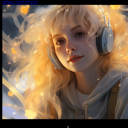
התחילו ליצור באולפן