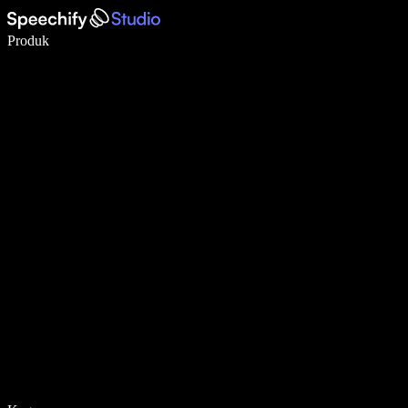
Menulis 5× lebih cepat dengan dikte suara
Produk
Pelajari lebih lanjut