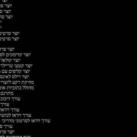
יוצר 
יוצר סרט
יוצר סר
יוצר סרט
יו
יו
יוצר סרטים מ
יוצר סרטים 
יוצר פר
יוצר קדימונים ל
יוצר קולאז'
יוצר קטעי טריילר
יוצר קליפים עם 
יוצר רילס לאינ
מוזיקת רקע ליוצרי
מחולל כתוביות או
מתרגם 
עורך דיבוב
עורך
עורך וידאו 
עורך וידאו לכושר
עורך וידאו לסרטוני מדריכי
עורך 
יוצר פר