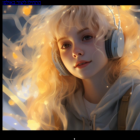
התחילו ליצור באולפן