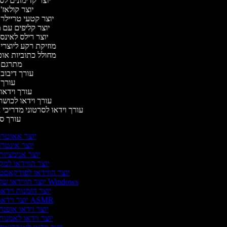
יוצר קדימונים ל
יוצר קולאז'
יוצר קטעי טריילר
יוצר קליפים עם 
יוצר רילס לאינ
מוזיקת רקע ליוצרי
מחולל כתוביות או
מתרגם 
עורך דיבוב
עורך
עורך וידאו 
עורך וידאו לכושר
עורך וידאו לסרטוני מדריכי
עורך 
יוצר אאוטרו
יוצר אינטרו
יוצר אנימציות
יוצר הווידאו למק
יוצר הווידאו לפודקאסט
יוצר הווידאו של Windows
יוצר הזמנות וידא
יוצר וידאו ASMR
יוצר וידאו אופנה
יוצר וידאו לאמנות