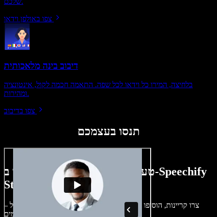
שלכם.
צפו באולפן וידאו
דיבוב בינה מלאכותית
בלחיצה, המירו כל וידאו לכל שפה. התאמה חכמה לקול, אינטונציה
ומהירות.
צפו בדיבוב
תנסו בעצמכם
טעימה קטנה ממה שתוכלו ליצור ב-Speechify
Studio.
צרו קריינות, הוסיפו תמונות ללא זכויות, אודיו, סרטונים ושיבוט קול –
לפרויקטים קוליים־חזותיים מושלמים.