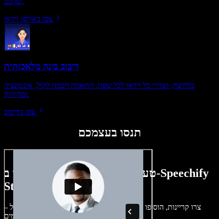
שלכם.
צפו באולפן וידאו
דיבוב בינה מלאכותית
בלחיצה, המירו כל וידאו לכל שפה. התאמה חכמה לקול, אינטונציה
ומהירות.
צפו בדיבוב
תנסו בעצמכם
טעימה קטנה ממה שתוכלו ליצור ב-Speechify
Studio.
צרו קריינות, הוסיפו תמונות ללא זכויות, אודיו, סרטונים ושיבוט קול –
לפרויקטים קוליים־חזותיים מושלמים.