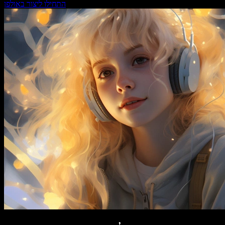
התחילו ליצור באולפן