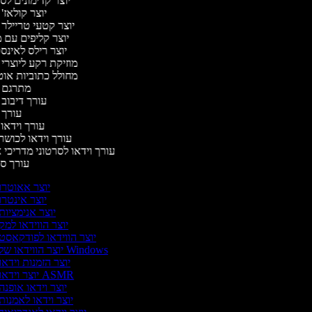
יוצר קדימונים ל
יוצר קולאז'
יוצר קטעי טריילר 
יוצר קליפים עם 
יוצר רילס לאינ
מוזיקת רקע ליוצרי 
מחולל כתוביות או
מתרגם 
עורך דיבוב
עורך 
עורך וידאו 
עורך וידאו לכושר
עורך וידאו לסרטוני מדריכי 
עורך 
יוצר אאוטרו
יוצר אינטרו
יוצר אנימציות
יוצר הווידאו למק
יוצר הווידאו לפודקאסט
יוצר הווידאו של Windows
יוצר הזמנות וידאו
יוצר וידאו ASMR
יוצר וידאו אופנה
יוצר וידאו לאמנות