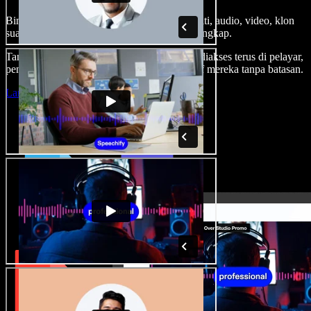
Bina suara latar, tambah imej stok tanpa royalti, audio, video, klon
suara anda, untuk projek audio video yang lengkap.
Tanpa keluk pembelajaran dan semua boleh diakses terus di pelayar,
pencipta boleh realisasikan segala idea kreatif mereka tanpa batasan.
Lancarkan Studio