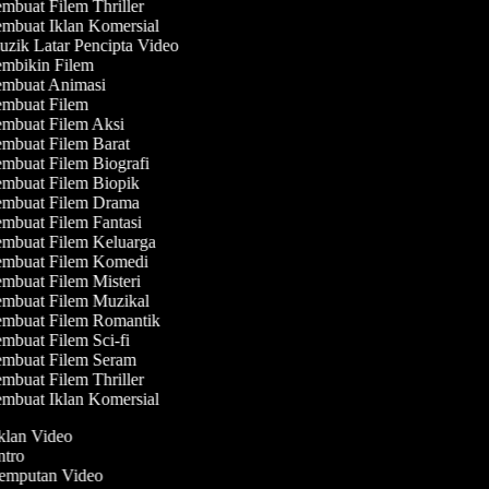
mbuat Filem Thriller
mbuat Iklan Komersial
zik Latar Pencipta Video
mbikin Filem
mbuat Animasi
mbuat Filem
mbuat Filem Aksi
mbuat Filem Barat
mbuat Filem Biografi
mbuat Filem Biopik
mbuat Filem Drama
mbuat Filem Fantasi
mbuat Filem Keluarga
mbuat Filem Komedi
mbuat Filem Misteri
mbuat Filem Muzikal
mbuat Filem Romantik
mbuat Filem Sci-fi
mbuat Filem Seram
mbuat Filem Thriller
mbuat Iklan Komersial
Iklan Video
Intro
Jemputan Video