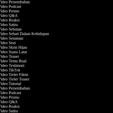
Video Persembahan
Video Podcast
 Video Promo
 Video Q&A
Video Reaksi
Video Satira
Video Sebutan
Video Sehari Dalam Kehidupan
 Video Senaman
Video Seni
Video Skrin Hijau
Video Suara Latar
Video Teaser
Video Temu Bual
Video Testimoni
Video TikTok
Video Treler Filem
Video Treler Teaser
Video Tutorial
Video Persembahan
Video Podcast
 Video Promo
 Video Q&A
Video Reaksi
Video Satira