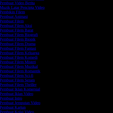
Pembuat Video Berita
Muzik Latar Pencipta Video
Pembikin Filem
Pembuat Animasi
Pembuat Filem
Pembuat Filem Aksi
Pembuat Filem Barat
Pembuat Filem Biografi
Pembuat Filem Biopik
Pembuat Filem Drama
Pembuat Filem Fantasi
Pembuat Filem Keluarga
Pembuat Filem Komedi
Pembuat Filem Misteri
Pembuat Filem Muzikal
Pembuat Filem Romantik
Pembuat Filem Sci-fi
Pembuat Filem Seram
Pembuat Filem Thriller
Pembuat Iklan Komersial
Pembuat Iklan Video
Pembuat Intro
Pembuat Jemputan Video
Pembuat Kartun
Pembuat Kolaj Video