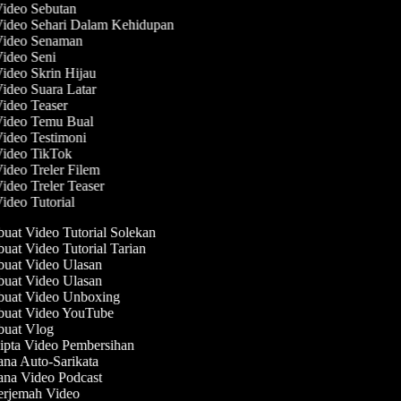
Video Sebutan
Video Sehari Dalam Kehidupan
 Video Senaman
Video Seni
Video Skrin Hijau
Video Suara Latar
Video Teaser
Video Temu Bual
Video Testimoni
Video TikTok
Video Treler Filem
Video Treler Teaser
Video Tutorial
at Video Tutorial Solekan
at Video Tutorial Tarian
at Video Ulasan
at Video Ulasan
uat Video Unboxing
uat Video YouTube
uat Vlog
pta Video Pembersihan
na Auto-Sarikata
na Video Podcast
rjemah Video