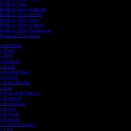
Pembuat Outro
Pembuat Reels Instagram
Pembuat Video ASMR
Pembuat Video Alam
Pembuat Video Android
Pembuat Video Belanjawan
Pembuat Video Berita
eo Berkebun
eo Cerita
deo DIY
eo Dekorasi
deo Demo
eo Fashion Haul
eo Fesyen
eo Filem Pendek
eo Foto
eo Haiwan Peliharaan
eo Hartanah
eo Kecergasan
eo Kereta
deo Komedi
eo Lawatan
deo Lawatan Rumah
eo Lirik