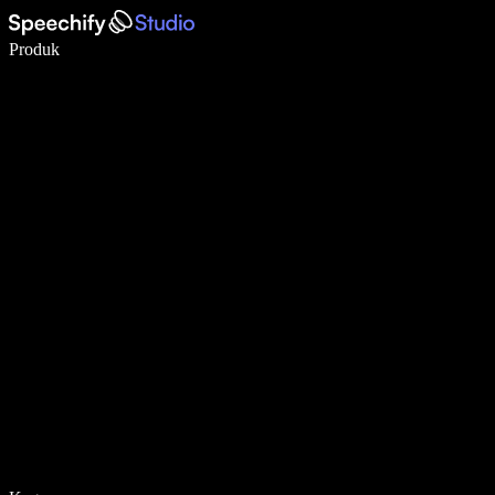
Tulis 5× lebih pantas dengan menaip menggunakan suara
Produk
Ketahui Lebih Lanjut