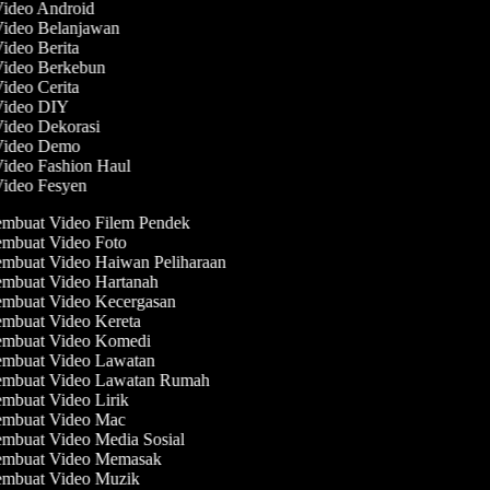
Video Android
Video Belanjawan
Video Berita
Video Berkebun
Video Cerita
 Video DIY
Video Dekorasi
 Video Demo
Video Fashion Haul
Video Fesyen
mbuat Video Filem Pendek
mbuat Video Foto
mbuat Video Haiwan Peliharaan
mbuat Video Hartanah
mbuat Video Kecergasan
mbuat Video Kereta
mbuat Video Komedi
mbuat Video Lawatan
mbuat Video Lawatan Rumah
mbuat Video Lirik
mbuat Video Mac
mbuat Video Media Sosial
mbuat Video Memasak
mbuat Video Muzik