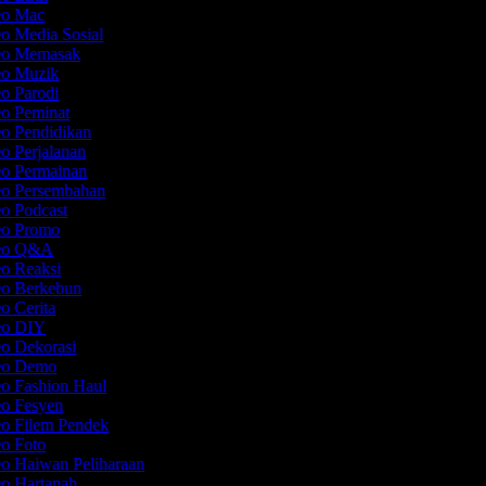
deo Mac
eo Media Sosial
deo Memasak
deo Muzik
eo Parodi
eo Peminat
eo Pendidikan
eo Perjalanan
eo Permainan
eo Persembahan
eo Podcast
deo Promo
deo Q&A
eo Reaksi
eo Berkebun
eo Cerita
deo DIY
eo Dekorasi
deo Demo
eo Fashion Haul
eo Fesyen
eo Filem Pendek
eo Foto
eo Haiwan Peliharaan
eo Hartanah