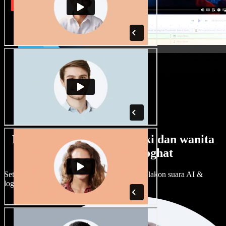
Banyak pilihan suara lelaki dan wanita
dengan pelbagai loghat
Setiap projek boleh jadi unik. Pilih ratusan pelakon suara AI &
loghat, laraskan ikut cita rasa anda.