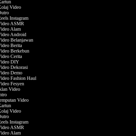
Kartun
Kolaj Video
Outro
Reels Instagram
 Video ASMR
 Video Alam
Video Android
Video Belanjawan
Video Berita
Video Berkebun
Video Cerita
 Video DIY
Video Dekorasi
 Video Demo
Video Fashion Haul
Video Fesyen
Iklan Video
Intro
Jemputan Video
Kartun
Kolaj Video
Outro
Reels Instagram
 Video ASMR
 Video Alam