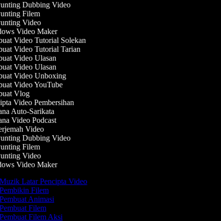
nting Dubbing Video
nting Filem
nting Video
ows Video Maker
at Video Tutorial Solekan
at Video Tutorial Tarian
at Video Ulasan
at Video Ulasan
uat Video Unboxing
uat Video YouTube
uat Vlog
pta Video Pembersihan
na Auto-Sarikata
na Video Podcast
rjemah Video
nting Dubbing Video
nting Filem
nting Video
ows Video Maker
Muzik Latar Pencipta Video
Pembikin Filem
Pembuat Animasi
Pembuat Filem
Pembuat Filem Aksi