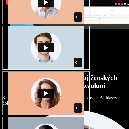
Široký výber mužských aj ženských
hlasov s rôznymi prízvukmi
Každý projekt môže znieť inak. Vyberte si zo stoviek AI hlasov a
dolaďte si ich podľa seba.