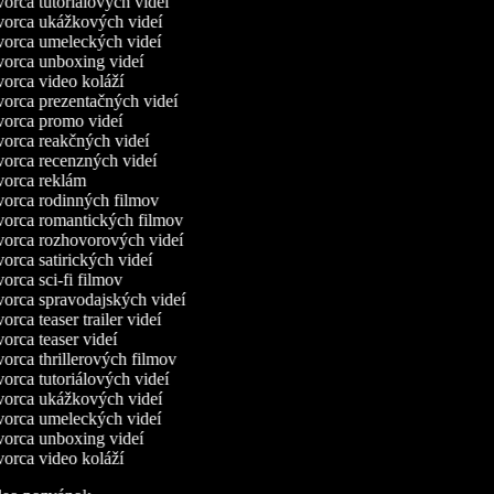
orca tutoriálových videí
orca ukážkových videí
orca umeleckých videí
orca unboxing videí
orca video koláží
orca prezentačných videí
orca promo videí
orca reakčných videí
orca recenzných videí
orca reklám
orca rodinných filmov
orca romantických filmov
orca rozhovorových videí
orca satirických videí
orca sci-fi filmov
orca spravodajských videí
rca teaser trailer videí
orca teaser videí
orca thrillerových filmov
orca tutoriálových videí
orca ukážkových videí
orca umeleckých videí
orca unboxing videí
orca video koláží