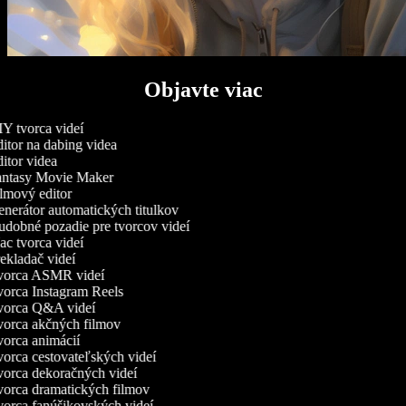
Objavte viac
Y tvorca videí
itor na dabing videa
itor videa
ntasy Movie Maker
lmový editor
nerátor automatických titulkov
dobné pozadie pre tvorcov videí
c tvorca videí
ekladač videí
orca ASMR videí
orca Instagram Reels
orca Q&A videí
orca akčných filmov
orca animácií
orca cestovateľských videí
orca dekoračných videí
orca dramatických filmov
orca fanúšikovských videí