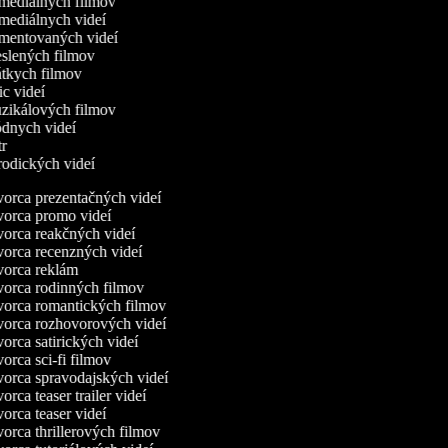
omediálnych filmov
omediálnych videí
omentovaných videí
reslených filmov
rátkych filmov
ric videí
uzikálových filmov
ódnych videí
utr
arodických videí
orca prezentačných videí
orca promo videí
orca reakčných videí
orca recenzných videí
orca reklám
orca rodinných filmov
orca romantických filmov
orca rozhovorových videí
orca satirických videí
orca sci-fi filmov
orca spravodajských videí
rca teaser trailer videí
orca teaser videí
orca thrillerových filmov