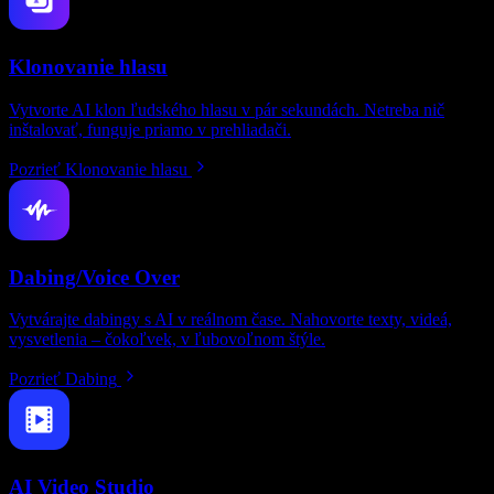
Klonovanie hlasu
Vytvorte AI klon ľudského hlasu v pár sekundách. Netreba nič
inštalovať, funguje priamo v prehliadači.
Pozrieť Klonovanie hlasu
Dabing/Voice Over
Vytvárajte dabingy s AI v reálnom čase. Nahovorte texty, videá,
vysvetlenia – čokoľvek, v ľubovoľnom štýle.
Pozrieť Dabing
AI Video Studio