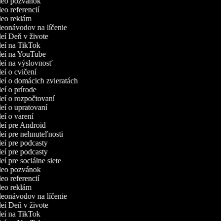
ideo pozvánok
deo referencií
ideo reklám
ideonávodov na líčenie
deí Deň v živote
ideí na TikTok
ideí na YouTube
ideí na výslovnosť
deí o cvičení
deí o domácich zvieratách
deí o prírode
deí o rozpočtovaní
deí o upratovaní
deí o varení
deí pre Android
deí pre nehnuteľnosti
deí pre podcasty
deí pre podcasty
deí pre sociálne siete
ideo pozvánok
deo referencií
ideo reklám
ideonávodov na líčenie
deí Deň v živote
ideí na TikTok