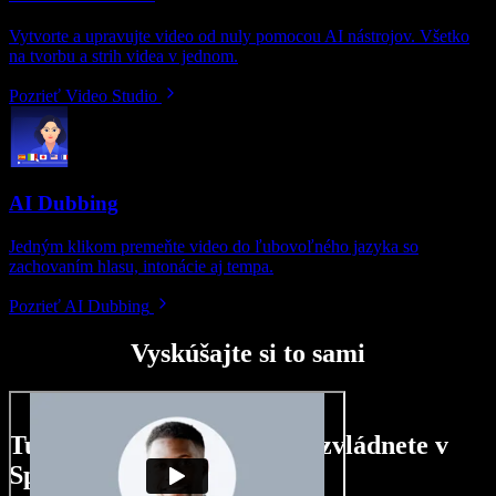
Vytvorte a upravujte video od nuly pomocou AI nástrojov. Všetko
na tvorbu a strih videa v jednom.
Pozrieť Video Studio
AI Dubbing
Jedným klikom premeňte video do ľubovoľného jazyka so
zachovaním hlasu, intonácie aj tempa.
Pozrieť AI Dubbing
Vyskúšajte si to sami
Tu je malá ukážka toho, čo zvládnete v
Speechify Studio.