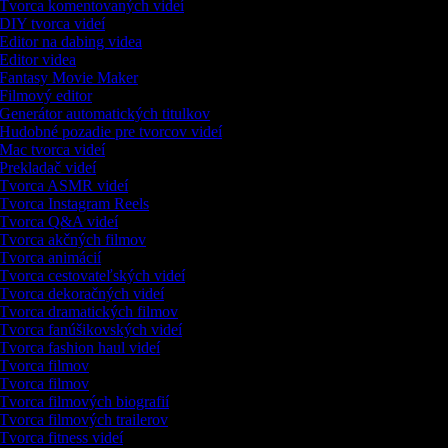
Tvorca komentovaných videí
DIY tvorca videí
Editor na dabing videa
Editor videa
Fantasy Movie Maker
Filmový editor
Generátor automatických titulkov
Hudobné pozadie pre tvorcov videí
Mac tvorca videí
Prekladač videí
Tvorca ASMR videí
Tvorca Instagram Reels
Tvorca Q&A videí
Tvorca akčných filmov
Tvorca animácií
Tvorca cestovateľských videí
Tvorca dekoračných videí
Tvorca dramatických filmov
Tvorca fanúšikovských videí
Tvorca fashion haul videí
Tvorca filmov
Tvorca filmov
Tvorca filmových biografií
Tvorca filmových trailerov
Tvorca fitness videí