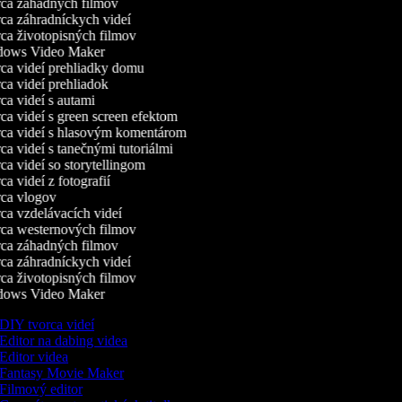
a záhadných filmov
a záhradníckych videí
a životopisných filmov
ows Video Maker
a videí prehliadky domu
a videí prehliadok
a videí s autami
a videí s green screen efektom
a videí s hlasovým komentárom
a videí s tanečnými tutoriálmi
a videí so storytellingom
a videí z fotografií
a vlogov
a vzdelávacích videí
a westernových filmov
a záhadných filmov
a záhradníckych videí
a životopisných filmov
ows Video Maker
DIY tvorca videí
Editor na dabing videa
Editor videa
Fantasy Movie Maker
Filmový editor