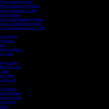
Tvorca herných videí
Tvorca hororových filmov
Tvorca hudobných videí
Tvorca intrier
Tvorca komediálnych filmov
Tvorca komediálnych videí
Tvorca komentovaných videí
ených filmov
ych filmov
videí
kálových filmov
ych videí
ických videí
ntačných videí
o videí
ných videí
zných videí
ám
ných filmov
ntických filmov
ovorových videí
ckých videí
 filmov