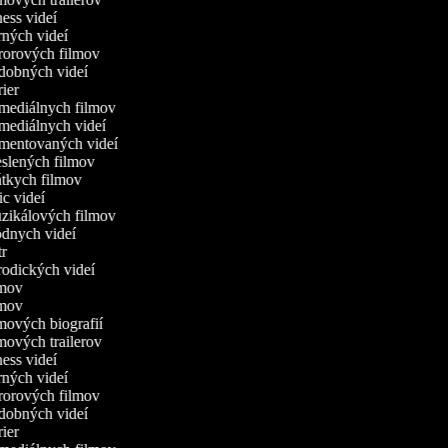
tness videí
erných videí
ororových filmov
udobných videí
trier
omediálnych filmov
omediálnych videí
omentovaných videí
reslených filmov
rátkych filmov
ric videí
uzikálových filmov
ódnych videí
utr
arodických videí
ilmov
ilmov
lmových biografií
lmových trailerov
tness videí
erných videí
ororových filmov
udobných videí
trier