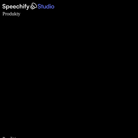
Píšte 5× rýchlejšie pomocou hlasového diktovania
Produkty
Zistiť viac