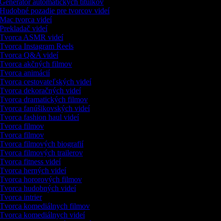
Generátor automatických titulkov
Hudobné pozadie pre tvorcov videí
Mac tvorca videí
Prekladač videí
Tvorca ASMR videí
Tvorca Instagram Reels
Tvorca Q&A videí
Tvorca akčných filmov
Tvorca animácií
Tvorca cestovateľských videí
Tvorca dekoračných videí
Tvorca dramatických filmov
Tvorca fanúšikovských videí
Tvorca fashion haul videí
Tvorca filmov
Tvorca filmov
Tvorca filmových biografií
Tvorca filmových trailerov
Tvorca fitness videí
Tvorca herných videí
Tvorca hororových filmov
Tvorca hudobných videí
Tvorca intrier
Tvorca komediálnych filmov
Tvorca komediálnych videí