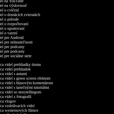
ideí na YouTube
ideí na výslovnosť
deí o cvičení
deí o domácich zvieratách
deí o prírode
deí o rozpočtovaní
deí o upratovaní
deí o varení
deí pre Android
deí pre nehnuteľnosti
deí pre podcasty
deí pre podcasty
deí pre sociálne siete
a videí prehliadky domu
a videí prehliadok
a videí s autami
a videí s green screen efektom
a videí s hlasovým komentárom
a videí s tanečnými tutoriálmi
a videí so storytellingom
a videí z fotografií
a vlogov
a vzdelávacích videí
a westernových filmov