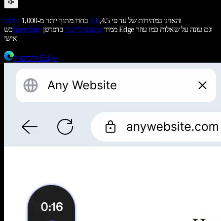
והאזינו במהירות של עד פי 4.5,
קולות AI
בחרו מתוך יותר מ-1,000
ממיר
טקסט לדיבור
בדפדפן Edge וגם עונה על שאלות כמו עוזר
Speechify
כש
אישי
הוסיפו ל-Edge