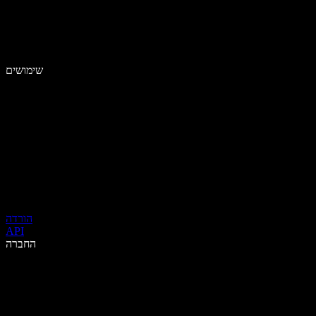
שימושים
הורדה
API
החברה