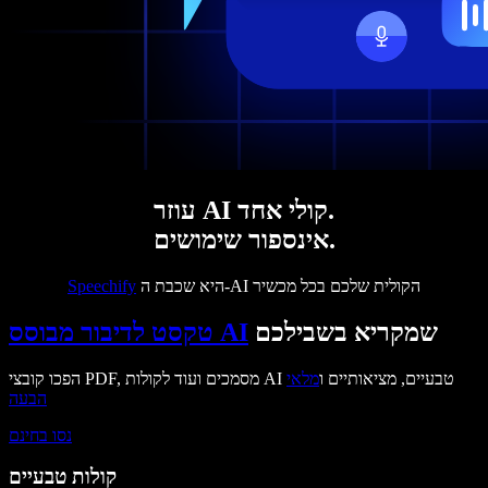
עוזר AI קולי אחד.
אינספור שימושים.
היא שכבת ה-AI הקולית שלכם בכל מכשיר
Speechify
שמקריא בשבילכם
טקסט לדיבור מבוסס AI
הפכו קובצי PDF, מסמכים ועוד לקולות AI טבעיים, מציאותיים ו
מלאי
הבעה
נסו בחינם
קולות טבעיים