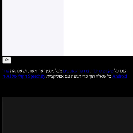
הפכו כל
טקסט לדיבור
,
צרו פודקאסטים
מכל מסמך או תיאור, ושאלו את
עוזר
Android
כל שאלה תוך כדי תנועה עם אפליקציית
ה-AI הקולי של Speechify