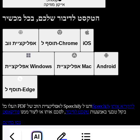
אייקון מוזיקה
הטקסט לדיבור שלכם, בכל מכשיר
iOS
תוסף ל-Chrome
אפליקציית ווב
Android
אפליקציית Mac
אפליקציית Windows
תוסף ל-Edge
להקריא אותו
Speechify
העלו כל PDF לאפליקציית הווב של Speechify ותנו ל
בקול טבעי באמצעות
טקסט לדיבור
, לסכם אותו או ליצור ממנו
פודקאסט
נסו בחינם