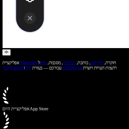
חוקרת,
מקריאה
, כותבת,
מכתיבה
, מסכמת,
iOS
ל
Speechify
אפליקציית
רושמת הערות ויוצרת
פודקאסטים
עבורכם — בעזרת
קול
ו
טקסט לדיבור
App Store
אפליקציית היום