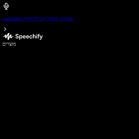
Speechify משיקה תמלול קול להקלדה
לכתוב פי 5 מהר יותר עם הכתבה קולית
מוצרים
למידע נוסף