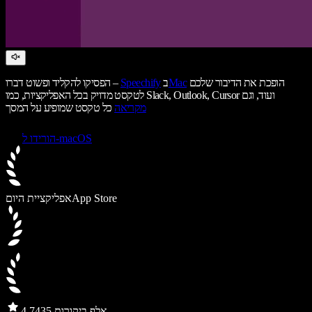
הופכת את הדיבור שלכם
Mac
ב
Speechify
הפסיקו להקליד ופשוט דברו –
לטקסט מדויק בכל האפליקציות, כמו Slack, Outlook, Cursor ועוד, וגם
מקריאה
כל טקסט שמופיע על המסך
הורידו ל-macOS
App Store
אפליקציית היום
435 אלף ביקורות
4.7