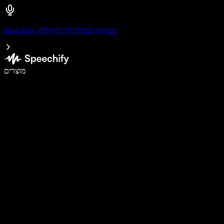
Speechify משיקה תמלול קול להקלדה
לכתוב פי 5 מהר יותר עם הכתבה קולית
מוצרים
למידע נוסף