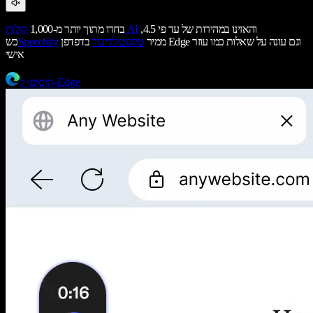
והאזינו במהירות של עד פי 4.5,
קולות AI
בחרו מתוך יותר מ-1,000
ממיר
טקסט לדיבור
בדפדפן Edge וגם עונה על שאלות כמו עוזר
Speechify
כש
אישי
הוסיפו ל-Edge