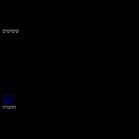
שימושים
הורדה
API
החברה