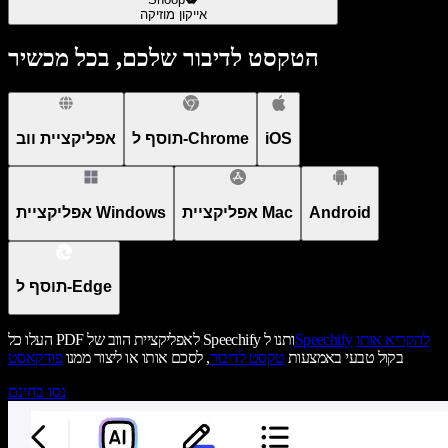
אייקון מוזיקה
הטקסט לדיבור שלכם, בכל מכשיר
iOS
תוסף ל-Chrome
אפליקציית ווב
Android
אפליקציית Mac
אפליקציית Windows
תוסף ל-Edge
להקריא אותו
Speechify
העלו כל PDF לאפליקציית הווב של Speechify ותנו ל
בקול טבעי באמצעות
טקסט לדיבור
, לסכם אותו או ליצור ממנו
פודקאסט
נסו בחינם