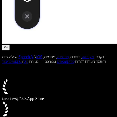
חוקרת,
מקריאה
, כותבת,
מכתיבה
, מסכמת,
iOS
ל
Speechify
אפליקציית
רושמת הערות ויוצרת
פודקאסטים
עבורכם — בעזרת
קול
ו
טקסט לדיבור
App Store
אפליקציית היום