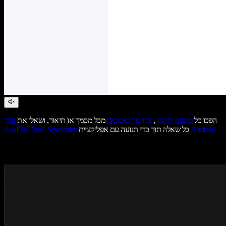
הפכו כל
טקסט לדיבור
,
צרו פודקאסטים
מכל מסמך או תיאור, ושאלו את
עוזר
Android
כל שאלה תוך כדי תנועה עם אפליקציית
ה-AI הקולי של Speechify