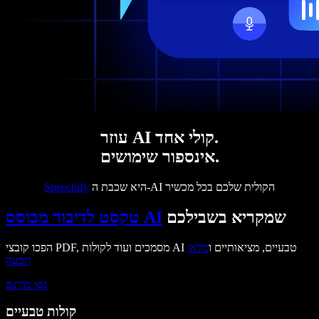
עוזר AI קולי אחד.
אינספור שימושים.
היא שכבת ה-AI הקולית שלכם בכל מכשיר
Speechify
שמקריא בשבילכם
טקסט לדיבור מבוסס AI
הפכו קובצי PDF, מסמכים ועוד לקולות AI טבעיים, מציאותיים ו
מלאי
הבעה
נסו בחינם
קולות טבעיים