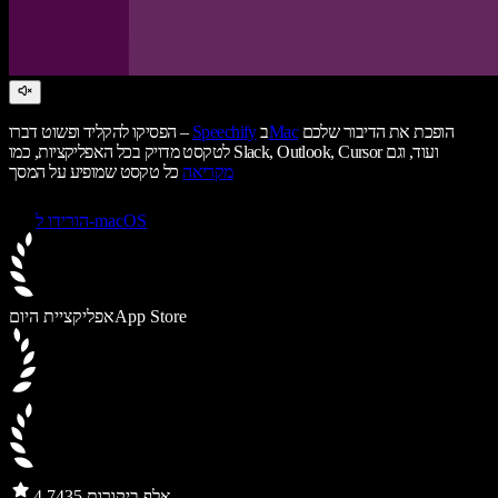
הופכת את הדיבור שלכם
Mac
ב
Speechify
הפסיקו להקליד ופשוט דברו –
לטקסט מדויק בכל האפליקציות, כמו Slack, Outlook, Cursor ועוד, וגם
מקריאה
כל טקסט שמופיע על המסך
הורידו ל-macOS
App Store
אפליקציית היום
435 אלף ביקורות
4.7