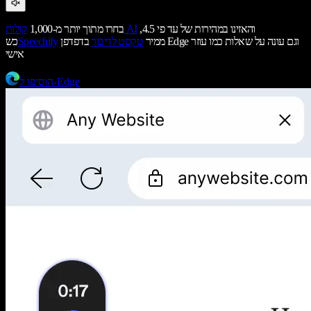
והאזינו במהירות של עד פי 4.5,
קולות AI
בחרו מתוך יותר מ-1,000
ממיר
טקסט לדיבור
בדפדפן Edge וגם עונה על שאלות כמו עוזר
Speechify
כש
אישי
הוסיפו ל-Edge