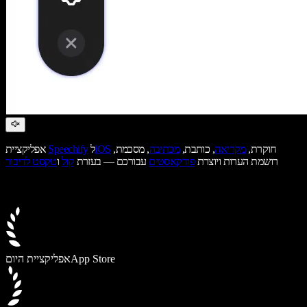
חוקרת,
מקריאה
, כותבת,
מכתיבה
, מסכמת,
iOS
ל
Speechify
אפליקציית
רושמת הערות ויוצרת
פודקאסטים
עבורכם — בעזרת
קול
ו
טקסט לדיבור
App Store
אפליקציית היום