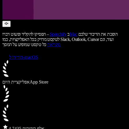
הופכת את הדיבור שלכם
Mac
ב
Speechify
הפסיקו להקליד ופשוט דברו –
לטקסט מדויק בכל האפליקציות, כמו Slack, Outlook, Cursor ועוד, וגם
מקריאה
כל טקסט שמופיע על המסך
הורידו ל-macOS
App Store
אפליקציית היום
435 אלף ביקורות
4.7