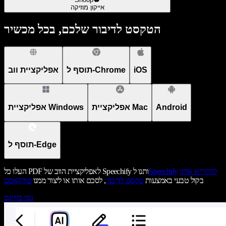
אייקון מוזיקה
הטקסט לדיבור שלכם, בכל מכשיר
iOS
תוסף ל-Chrome
אפליקציית ווב
Android
אפליקציית Mac
אפליקציית Windows
תוסף ל-Edge
להקריא אותו
Speechify
העלו כל PDF לאפליקציית הווב של Speechify ותנו ל
בקול טבעי באמצעות
טקסט לדיבור
, לסכם אותו או ליצור ממנו
פודקאסט
נסו בחינם