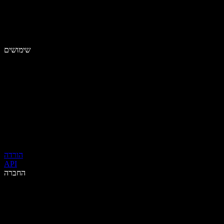
שימושים
הורדה
API
החברה