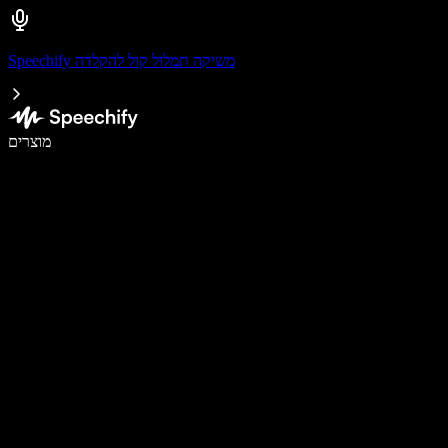
Speechify משיקה תמלול קול להקלדה
לכתוב פי 5 מהר יותר עם הכתבה קולית
מוצרים
למידע נוסף