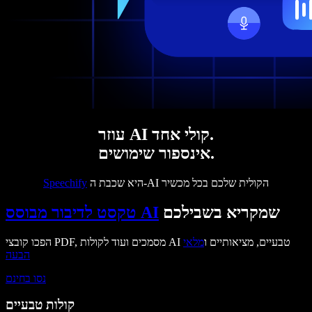
עוזר AI קולי אחד.
אינספור שימושים.
היא שכבת ה-AI הקולית שלכם בכל מכשיר
Speechify
שמקריא בשבילכם
טקסט לדיבור מבוסס AI
הפכו קובצי PDF, מסמכים ועוד לקולות AI טבעיים, מציאותיים ו
מלאי
הבעה
נסו בחינם
קולות טבעיים