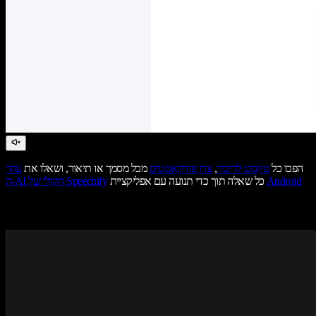
הפכו כל
טקסט לדיבור
,
צרו פודקאסטים
מכל מסמך או תיאור, ושאלו את
עוזר
Android
כל שאלה תוך כדי תנועה עם אפליקציית
ה-AI הקולי של Speechify