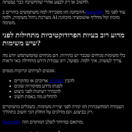
לחשוב או רק לבצע אחרי שהחשיבה כבר נעשתה.
עוד לפני כל
Speechify
ההבחנה הזו מסבירה למה משתמשים בוחרים ב-
מערכת ניהול משימות, ולמה AI מוכוון קול מחליף אוטומציה מוכוונת
משימה.
מדוע רוב בעיות הפרודוקטיביות מתחילות לפני
שיש משימות?
כלי משימות מניחים שכבר יש בהירות. הם מניחים שהמשתמש יודע מה
צריך לעשות, איך ולמה. בפועל, רוב עבודת הידע מתחילה באי ודאות.
אנשים לעיתים קרובות מנסים:
להבין
מסמכים
ארוכים או מחקרים
לסנתז מידע ממקורות שונים
להבהיר רעיונות לפני ביצוע
להחליט מה באמת חשוב
העבודה המחשבתית הזו קורה לפני יצירת משימות. כשכלים מתמקדים
רק בביצוע, הם מדלגים על החלק הכי חשוב בתהליך.
מותאם במיוחד לשלב המוקדם הזה.
Speechify