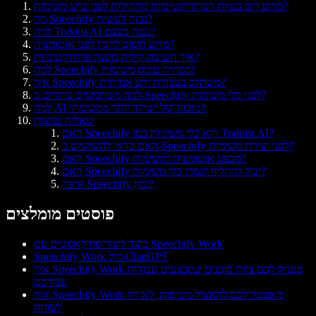
מדוע רוב בעיות הפרודוקטיביות מתחילות לפני שיש משימות?
מה Speechify נבנה לעשות?
למה Todoist AI נבנה בעצם?
מדוע חשוב להבין לפני אוטומציה?
איך חשיבה קולית משנה פרודוקטיביות?
למה Speechify מפחית עומס משימות?
איך Speechify משתלב בעבודת ידע אמיתית?
למה משתמשים בוחרים ב-Speechify לפני כלי משימות?
למה AI מוכוון קול ישרוד יותר ממשימתי?
שאלות נפוצות
האם Speechify הוא כלי משימות כמו Todoist AI?
האם כדאי להשתמש ב-Speechify לפני יצירת משימות?
האם Speechify מבצע אוטומציה למשימות?
האם Speechify יכול להחליף לגמרי כלי משימות?
איפה Speechify זמין?
פוסטים מומלצים
כיצד ליצור פודקאסטים עם Speechify Work
Speechify Work מול ChatGPT
איך Speechify Work מעניק לכם צוות סוכנים שמבצעים עבודות
עבורכם
איך Speechify Work מאפשר לכם להאציל משימות, לא רק
לשוחח