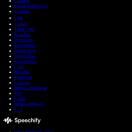
Español
Español (México)
Svenska
ไทย
Türkçe
Tiếng Việt
Română
Português
Български
ქართული
Slovenčina
Slovenščina
Eesti
Hrvatski
Ελληνικά
Lietuvių
Bahasa Indonesia
বাংলা
Català
Bahasa Melayu
اردو