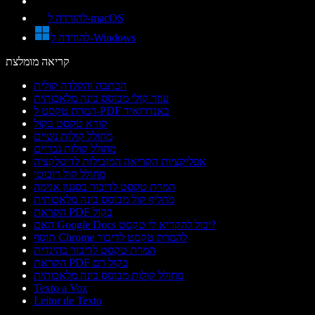
להורדה ל-macOS
להורדה ל-Windows
קריאה מומלצת
הכתבה והקלדה קולית
עוזר קולי מבוסס בינה מלאכותית
המרת טקסט ל-PDF באנדרואיד
קורא טקסט בקול
מחולל קולות נשיים
מחולל קולות גבריים
אפליקציות הקריאה המובילות לדיסלקציה
מחולל קול רובוטי
המרת טקסט לדיבור בסגנון אנימה
מחליף קול מבוסס בינה מלאכותית
הקראת PDF בקול
האם Google Docs יכול להקריא לי טקסט?
תוסף Chrome להמרת טקסט לדיבור
המרת טקסט לדיבור בהינדית
הקראת PDF בקול רם
מחולל קולות מבוסס בינה מלאכותית
Texto a Voz
Leitor de Texto