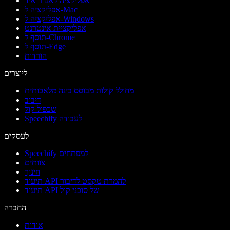
אפליקציה לאנדרואיד
אפליקציה ל-Mac
אפליקציה ל-Windows
אפליקציית אינטרנט
תוסף ל-Chrome
תוסף ל-Edge
הורדות
ליוצרים
מחולל קולות מבוסס בינה מלאכותית
דיבוב
שכפול קול
Speechify לעבודה
לעסקים
Speechify למפתחים
צוותים
חינוך
תיעוד API להמרת טקסט לדיבור
תיעוד API של סוכני קול
החברה
אודות