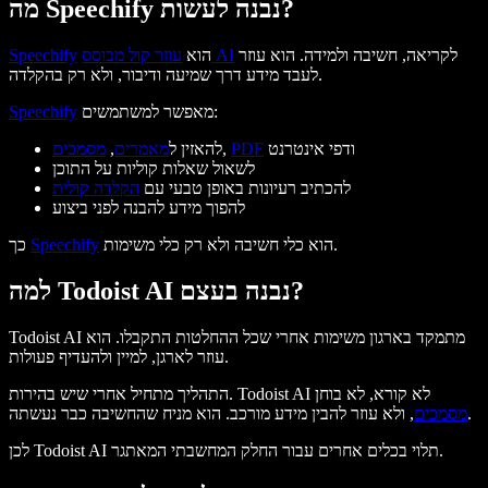
מה Speechify נבנה לעשות?
לקריאה, חשיבה ולמידה. הוא עוזר
עוזר קול מבוסס AI
הוא
Speechify
לעבד מידע דרך שמיעה ודיבור, ולא רק בהקלדה.
מאפשר למשתמשים:
Speechify
ודפי אינטרנט
PDF
,
להאזין ל
מאמרים
,
מסמכים
לשאול שאלות קוליות על התוכן
להכתיב רעיונות באופן טבעי עם
הקלדה קולית
להפוך מידע להבנה לפני ביצוע
הוא כלי חשיבה ולא רק כלי משימות.
Speechify
כך
למה Todoist AI נבנה בעצם?
Todoist AI מתמקד בארגון משימות אחרי שכל ההחלטות התקבלו. הוא
עוזר לארגן, למיין ולהעדיף פעולות.
התהליך מתחיל אחרי שיש בהירות. Todoist AI לא קורא, לא בוחן
, ולא עוזר להבין מידע מורכב. הוא מניח שהחשיבה כבר נעשתה.
מסמכים
לכן Todoist AI תלוי בכלים אחרים עבור החלק המחשבתי המאתגר.