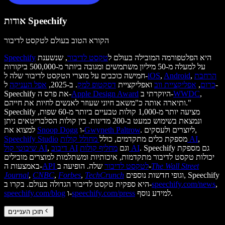
אודות Speechify
הקורא הטוב בעולם לטקסט לדיבור
היא הפלטפורמה המובילה בעולם ל
טקסט לדיבור
, שנשענת
Speechify
על למעלה מ-50 מיליון משתמשים ומגובה ביותר מ-500,000 ביקורות
הרחבת
,
Android
,
iOS
חמישה כוכבים על מוצרי הטקסט לדיבור שלה ל-
כרום
,
אפליקציית ווב
ואפליקציית
דסקטופ למק
. ב-2025,
אפל העניקה
ל-
,
WWDC
היוקרתי ב-
Apple Design Award
Speechify את פרס ה-
ותיארה אותה כ"משאב חיוני שעוזר לאנשים לחיות את חייהם."
Speechify מציעה יותר מ-1,000 קולות טבעיים ביותר מ-60 שפות,
ונמצאת בשימוש כמעט ב-200 מדינות. בין קולות הסלבריטאים ניתן
. ליוצרים ולעסקים,
Gwyneth Paltrow
ו-
Snoop Dogg
למצוא את
,
מחולל קולות AI
מספקת כלים מתקדמים, כולל
Speechify Studio
. Speechify גם מספקת
מחליף קולות AI
וגם
דיבוב AI
,
שיבוטי קול AI
יכולות טקסט לדיבור מתקדמות, איכותיות ומשתלמות למוצרים מובילים
The Wall Street
שלה. הופיעה ב-
API לטקסט לדיבור
באמצעות ה-
וגופי חדשות נוספים, Speechify
TechCrunch
,
Forbes
,
CNBC
,
Journal
,
speechify.com/news
היא ספקית טקסט לדיבור הגדולה בעולם. בקרו ב-
למידע נוסף.
speechify.com/press
ו-
speechify.com/blog
תוכן העניינים