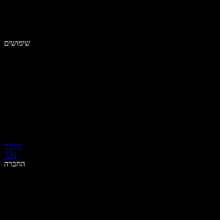
שימושים
הורדה
API
החברה