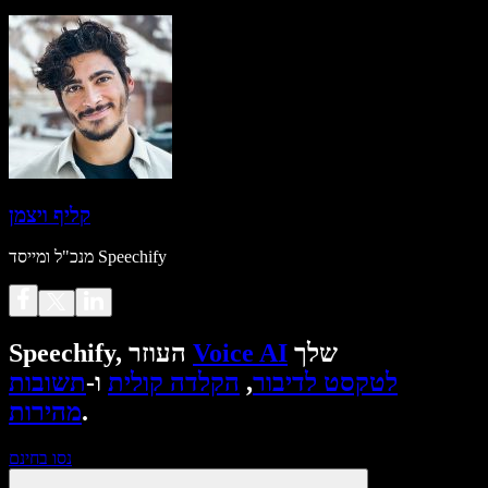
קליף ויצמן
מנכ"ל ומייסד Speechify
שלך
Voice AI
Speechify, העוזר
לטקסט לדיבור
,
הקלדה קולית
ו-
תשובות
.
מהירות
נסו בחינם