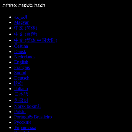
הצגה בשפות אחרות
العربية
Magyar
中文 (简体)
中文 (台灣)
中文 (简体 中国大陆)
Čeština
Dansk
Nederlands
English
Français
Suomi
Deutsch
हिन्दी
Italiano
日本語
한국어
Norsk bokmål
Polski
Português Brasileiro
Русский
Українська