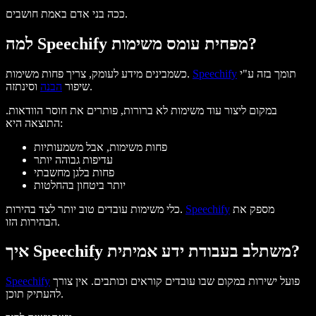
ככה בני אדם באמת חושבים.
למה Speechify מפחית עומס משימות?
תומך בזה ע"י
Speechify
כשמבינים מידע לעומק, צריך פחות משימות.
וסינתזה.
שיפור
הבנה
במקום ליצור עוד משימות לא ברורות, פותרים את חוסר הוודאות.
התוצאה היא:
פחות משימות, אבל משמעותיות
עדיפות גבוהה יותר
פחות בלגן מחשבתי
יותר ביטחון בהחלטות
מספק את
Speechify
כלי משימות עובדים טוב יותר לצד בהירות.
הבהירות הזו.
איך Speechify משתלב בעבודת ידע אמיתית?
פועל ישירות במקום שבו עובדים קוראים וכותבים. אין צורך
Speechify
להעתיק תוכן.