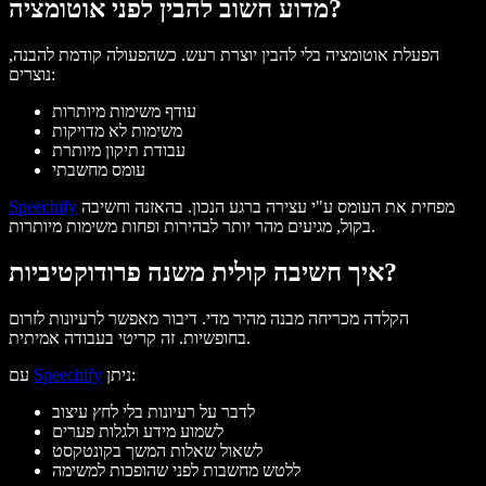
מדוע חשוב להבין לפני אוטומציה?
הפעלת אוטומציה בלי להבין יוצרת רעש. כשהפעולה קודמת להבנה,
נוצרים:
עודף משימות מיותרות
משימות לא מדויקות
עבודת תיקון מיותרת
עומס מחשבתי
מפחית את העומס ע"י עצירה ברגע הנכון. בהאזנה וחשיבה
Speechify
בקול, מגיעים מהר יותר לבהירות ופחות משימות מיותרות.
איך חשיבה קולית משנה פרודוקטיביות?
הקלדה מכריחה מבנה מהיר מדי. דיבור מאפשר לרעיונות לזרום
בחופשיות. זה קריטי בעבודה אמיתית.
ניתן:
Speechify
עם
לדבר על רעיונות בלי לחץ עיצוב
לשמוע מידע ולגלות פערים
לשאול שאלות המשך בקונטקסט
ללטש מחשבות לפני שהופכות למשימה