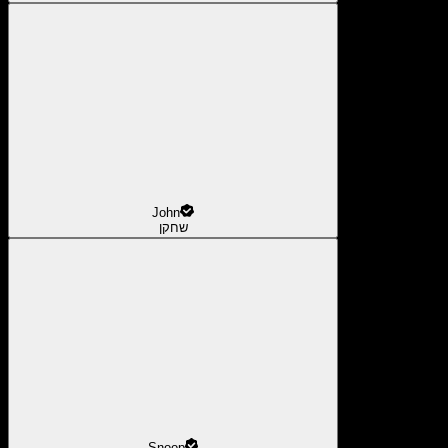
John
שחקן
Snoop