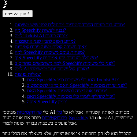
תוכן העניינים
מדוע רוב בעיות הפרודוקטיביות מתחילות לפני שיש משימות?
מה Speechify נבנה לעשות?
למה Todoist AI נבנה בעצם?
מדוע חשוב להבין לפני אוטומציה?
איך חשיבה קולית משנה פרודוקטיביות?
למה Speechify מפחית עומס משימות?
איך Speechify משתלב בעבודת ידע אמיתית?
למה משתמשים בוחרים ב-Speechify לפני כלי משימות?
למה AI מוכוון קול ישרוד יותר ממשימתי?
שאלות נפוצות
האם Speechify הוא כלי משימות כמו Todoist AI?
האם כדאי להשתמש ב-Speechify לפני יצירת משימות?
האם Speechify מבצע אוטומציה למשימות?
האם Speechify יכול להחליף לגמרי כלי משימות?
איפה Speechify זמין?
מבוססי AI מסווגים לאותה קטגוריה, אבל לא כל
כלי
כלי
פרודוקטיביות
ו-Todoist AI שימושיים,
Speechify
פותר את אותה בעיה.
פרודוקטיביות
אבל פועלים בשכבות עבודה שונות לגמרי.
ההבדל הוא לא רק בתכונות או אינטגרציות, אלא בשאלה אם הכלי עוזר