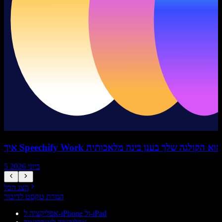
איך Speechify Work הוא הקולגה שלך בענן בינה מלאכותית
5 ביוני 2026
הצג הכל
המרת טקסט לדיבור
אפליקציה ל-iPhone ול-iPad