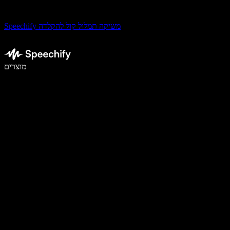
Speechify משיקה תמלול קול להקלדה
לכתוב פי 5 מהר יותר עם הכתבה קולית
מוצרים
למידע נוסף