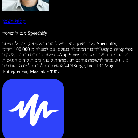
קליף ויצמן
מנכ"ל ומייסד Speechify
קליף ויצמן הוא פעיל למען דיסלקסיה, מנכ"ל ומייסד Speechify,
אפליקציית טקסט־לדיבור המובילה בעולם, עם למעלה מ-100,000 דירוגי
חמישה כוכבים ודירוג ראשון ב-App Store בקטגוריית חדשות ומגזינים.
ב-2017 נבחר לרשימת פורבס "30 מתחת ל-30" בזכות קידום הנגישות
לאנשים עם לקויות למידה. הופיע ב-EdSurge, Inc., PC Mag,
Entrepreneur, Mashable ועוד.