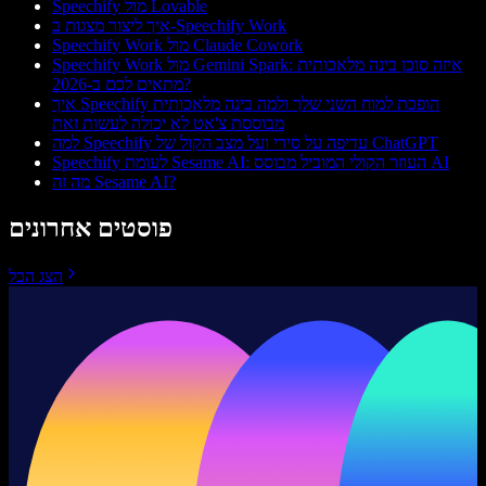
Speechify מול Lovable
איך ליצור מצגות ב-Speechify Work
Speechify Work מול Claude Cowork
Speechify Work מול Gemini Spark: איזה סוכן בינה מלאכותית
מתאים לכם ב-2026?
איך Speechify הופכת למוח השני שלך ולמה בינה מלאכותית
מבוססת צ'אט לא יכולה לעשות זאת
למה Speechify עדיפה על סירי ועל מצב הקול של ChatGPT
Speechify לעומת Sesame AI: העוזר הקולי המוביל מבוסס AI
מה זה Sesame AI?
פוסטים אחרונים
הצג הכל