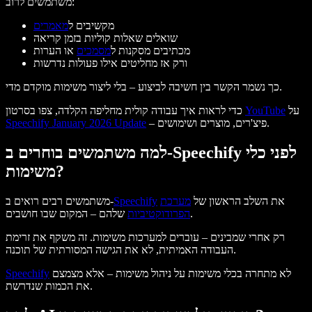
משתמשים לרוב:
מקשיבים ל
מאמרים
שואלים שאלות קוליות בזמן קריאה
מכתיבים מסקנות ל
מסמכים
או הערות
ורק אז מחליטים אילו פעולות נדרשות
כך נשמר הקשר בין חשיבה לביצוע – בלי ליצור משימות מוקדם מדי.
על
YouTube
כדי לראות איך עבודה קולית מחליפה הקלדה, צפו בסרטון
– פיצ'רים, מוצרים ושימושים.
Speechify January 2026 Update
למה משתמשים בוחרים ב-Speechify לפני כלי
משימות?
את השלב הראשון של
מערכת
Speechify
משתמשים רבים רואים ב-
שלהם – המקום שבו חושבים.
הפרודוקטיביות
רק אחרי שמבינים – עוברים למערכות משימות. זה משקף את זרימת
העבודה האמיתית, לא את הגישה המסורתית של תוכנה.
לא מתחרה בכלי משימות על ניהול משימות – אלא מצמצם
Speechify
את הכמות שנדרשת.