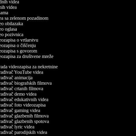
odnih videa
tnih videa
eklama
idea sa zelenom pozadinom
deo obilazaka
deo oglasa
deo pozivnica
deozapisa o vrtlarstvu
deozapisa o čišćenju
ideozapisa s govorom
ideozapisa za društvene mreže
rada videozapisa za nekretnine
rađivač YouTube videa
rađivač animacija
ađivač biografskih filmova
ađivač crtanih filmova
rađivač demo videa
rađivač edukativnih videa
ađivač foto videozapisa
rađivač gaming videa
rađivač glazbenih filmova
rađivač glazbenih spotova
ađivač lyric videa
ađivač parodijskih videa