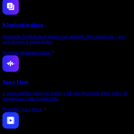
Kloniranje glasa
Napravite AI klon svog glasa u par sekundi. Bez instalacije – sve
radi izravno u pregledniku.
Pogledaj kloniranje glasa
Voice Over
U trenu snimite glasovne zapise s AI-jem. Pročitajte tekst, video ili
objašnjenja u bilo kojem stilu.
Pogledaj Voice Over