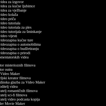
 videa za izgovor
 videa za kućne ljubimce
 videa za vježbanje
 video kolaža
 video priča
 video tutoriala
 video tutoriala za ples
 video tutorijala za šminkanje
 video vijesti
 videozapisa kućne ture
č videozapisa o automobilima
 videozapisa o budžetiranju
 videozapisa o prirodi
komentatorskih videa
or misterioznih filmova
or outra
Video Maker
ljski kreator filmova
inska glazba za Video Maker
ditelj videa
atelj romantičnih filmova
telj sci-fi filmova
atelj video podcasta kopija
ler Movie Maker