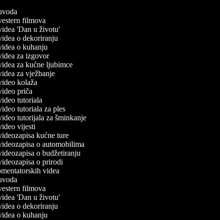
č uvoda
 vestern filmova
 videa 'Dan u životu'
 videa o dekoriranju
č videa o kuhanju
 videa za izgovor
 videa za kućne ljubimce
 videa za vježbanje
 video kolaža
 video priča
 video tutoriala
 video tutoriala za ples
 video tutorijala za šminkanje
 video vijesti
 videozapisa kućne ture
č videozapisa o automobilima
 videozapisa o budžetiranju
 videozapisa o prirodi
komentatorskih videa
č uvoda
 vestern filmova
 videa 'Dan u životu'
 videa o dekoriranju
č videa o kuhanju