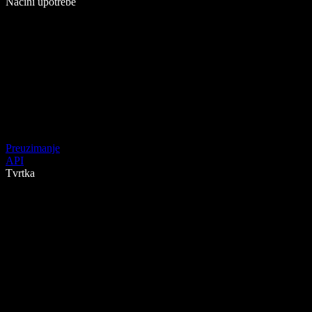
Načini upotrebe
Preuzimanje
API
Tvrtka