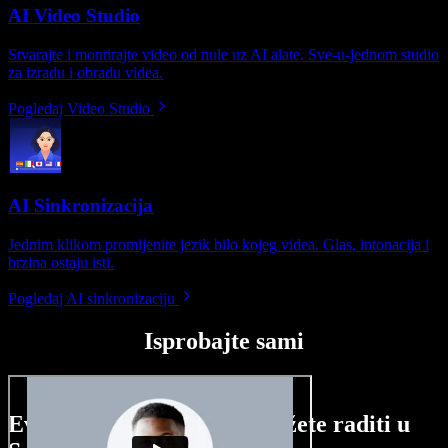
AI Video Studio
Stvarajte i montirajte video od nule uz AI alate. Sve-u-jednom studio
za izradu i obradu videa.
Pogledaj Video Studio
AI Sinkronizacija
Jednim klikom promijenite jezik bilo kojeg videa. Glas, intonacija i
brzina ostaju isti.
Pogledaj AI sinkronizaciju
Isprobajte sami
Evo malog pregleda što možete raditi u