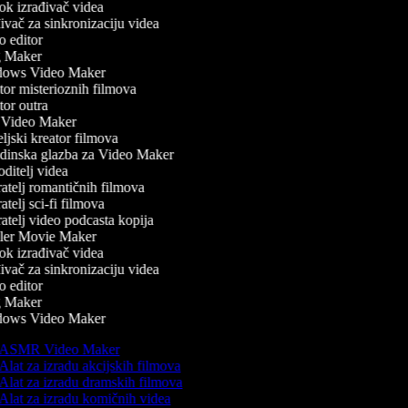
k izrađivač videa
vač za sinkronizaciju videa
 editor
 Maker
ows Video Maker
or misterioznih filmova
or outra
Video Maker
ljski kreator filmova
inska glazba za Video Maker
ditelj videa
atelj romantičnih filmova
telj sci-fi filmova
atelj video podcasta kopija
ler Movie Maker
k izrađivač videa
vač za sinkronizaciju videa
 editor
 Maker
ows Video Maker
ASMR Video Maker
Alat za izradu akcijskih filmova
Alat za izradu dramskih filmova
Alat za izradu komičnih videa