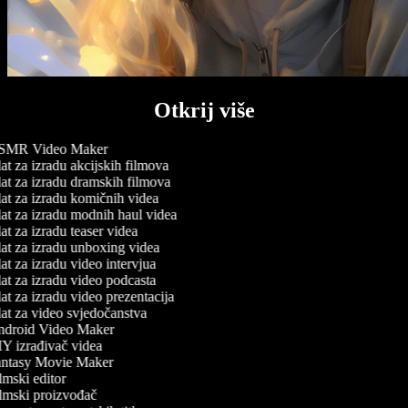
Otkrij više
MR Video Maker
t za izradu akcijskih filmova
at za izradu dramskih filmova
at za izradu komičnih videa
at za izradu modnih haul videa
t za izradu teaser videa
at za izradu unboxing videa
t za izradu video intervjua
at za izradu video podcasta
t za izradu video prezentacija
at za video svjedočanstva
droid Video Maker
Y izrađivač videa
ntasy Movie Maker
mski editor
lmski proizvođač