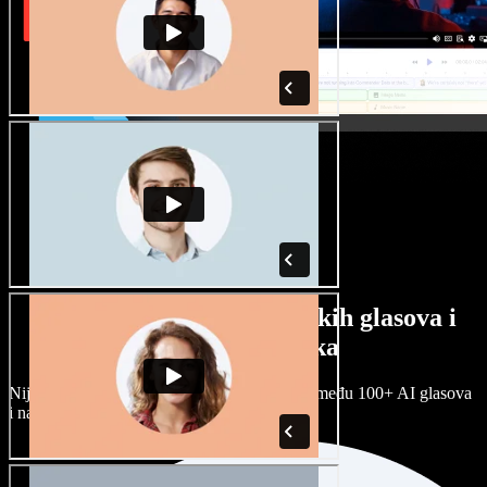
Veliki izbor muških i ženskih glasova i
raznih naglasaka
Nijedan projekt ne mora zvučati isto. Birajte među 100+ AI glasova
i naglasaka i prilagodite ih sebi.