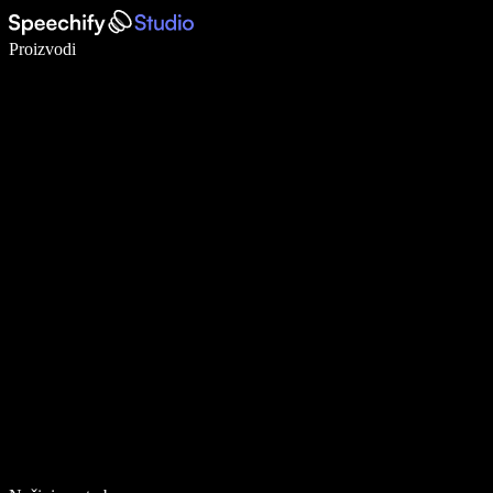
Pišite 5× brže uz glasovno diktiranje
Proizvodi
Saznajte više