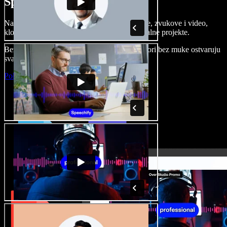
Speechify Studiju.
Napravite voice overe, dodajte besplatne slike, zvukove i video,
klonirajte svoj glas i složite sjajne audio-vizualne projekte.
Bez učenja i sve dostupno u pregledniku, autori bez muke ostvaruju
svaku kreativnu ideju.
Pokreni Studio