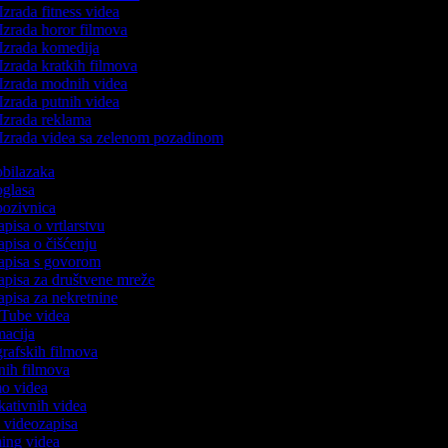
Izrada fitness videa
Izrada horor filmova
Izrada komedija
Izrada kratkih filmova
Izrada modnih videa
Izrada putnih videa
Izrada reklama
Izrada videa sa zelenom pozadinom
 obilazaka
 oglasa
 pozivnica
apisa o vrtlarstvu
zapisa o čišćenju
zapisa s govorom
zapisa za društvene mreže
zapisa za nekretnine
ouTube videa
imacija
ografskih filmova
tanih filmova
mo videa
ukativnih videa
to videozapisa
ming videa