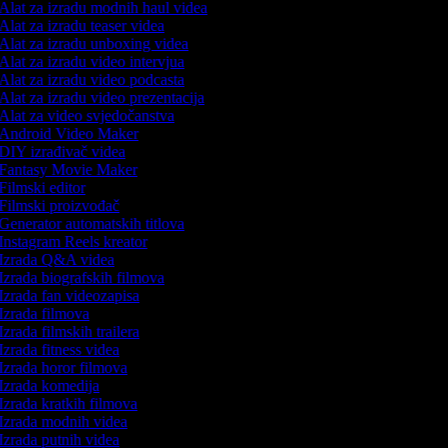
Alat za izradu modnih haul videa
Alat za izradu teaser videa
Alat za izradu unboxing videa
Alat za izradu video intervjua
Alat za izradu video podcasta
Alat za izradu video prezentacija
Alat za video svjedočanstva
Android Video Maker
DIY izrađivač videa
Fantasy Movie Maker
Filmski editor
Filmski proizvođač
Generator automatskih titlova
Instagram Reels kreator
Izrada Q&A videa
Izrada biografskih filmova
Izrada fan videozapisa
Izrada filmova
Izrada filmskih trailera
Izrada fitness videa
Izrada horor filmova
Izrada komedija
Izrada kratkih filmova
Izrada modnih videa
Izrada putnih videa