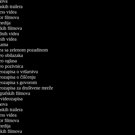
lmova
lmskih trailera
tness videa
ror filmova
omedija
atkih filmova
odnih videa
tnih videa
eklama
idea sa zelenom pozadinom
deo obilazaka
deo oglasa
deo pozivnica
deozapisa o vrtlarstvu
deozapisa o čišćenju
ideozapisa s govorom
ideozapisa za društvene mreže
ografskih filmova
n videozapisa
lmova
lmskih trailera
tness videa
ror filmova
omedija
atkih filmova