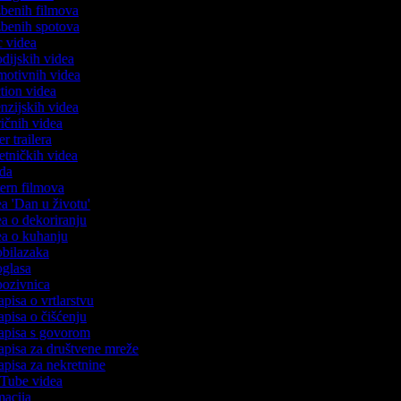
azbenih filmova
azbenih spotova
ic videa
rodijskih videa
omotivnih videa
ction videa
enzijskih videa
iričnih videa
er trailera
jetničkih videa
oda
stern filmova
dea 'Dan u životu'
dea o dekoriranju
dea o kuhanju
 obilazaka
 oglasa
 pozivnica
apisa o vrtlarstvu
zapisa o čišćenju
zapisa s govorom
zapisa za društvene mreže
zapisa za nekretnine
ouTube videa
imacija