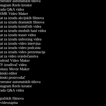
nerator automatskih titlova
stagram Reels kreator
rada Q&A videa
MR Video Maker
t za izradu akcijskih filmova
at za izradu dramskih filmova
at za izradu komičnih videa
at za izradu modnih haul videa
t za izradu teaser videa
at za izradu unboxing videa
t za izradu video intervjua
at za izradu video podcasta
t za izradu video prezentacija
at za video svjedočanstva
droid Video Maker
Y izrađivač videa
ntasy Movie Maker
mski editor
lmski proizvođač
nerator automatskih titlova
stagram Reels kreator
rada Q&A videa
ografskih filmova
n videozapisa