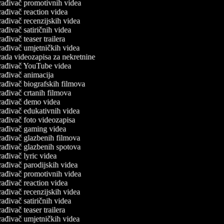
rađivač promotivnih videa
ađivač reaction videa
ađivač recenzijskih videa
ađivač satiričnih videa
ađivač teaser trailera
rađivač umjetničkih videa
rada videozapisa za nekretnine
rađivač YouTube videa
rađivač animacija
ađivač biografskih filmova
ađivač crtanih filmova
rađivač demo videa
rađivač edukativnih videa
ađivač foto videozapisa
rađivač gaming videa
rađivač glazbenih filmova
rađivač glazbenih spotova
ađivač lyric videa
ađivač parodijskih videa
rađivač promotivnih videa
ađivač reaction videa
ađivač recenzijskih videa
ađivač satiričnih videa
ađivač teaser trailera
rađivač umjetničkih videa