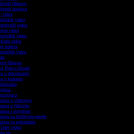
azbenih filmova
azbenih spotova
ic videa
rodijskih videa
omotivnih videa
action videa
cenzijskih videa
iričnih videa
ser trailera
jetničkih videa
voda
stern filmova
dea 'Dan u životu'
dea o dekoriranju
dea o kuhanju
 obilazaka
 oglasa
 pozivnica
zapisa o vrtlarstvu
zapisa o čišćenju
ozapisa s govorom
zapisa za društvene mreže
zapisa za nekretnine
ouTube videa
imacija