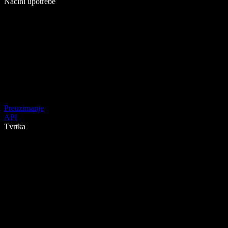
Načini upotrebe
Preuzimanje
API
Tvrtka