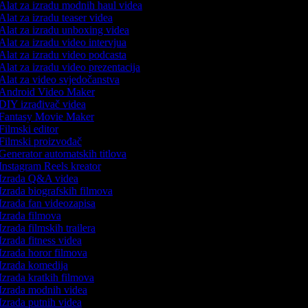
Alat za izradu modnih haul videa
Alat za izradu teaser videa
Alat za izradu unboxing videa
Alat za izradu video intervjua
Alat za izradu video podcasta
Alat za izradu video prezentacija
Alat za video svjedočanstva
Android Video Maker
DIY izrađivač videa
Fantasy Movie Maker
Filmski editor
Filmski proizvođač
Generator automatskih titlova
Instagram Reels kreator
Izrada Q&A videa
Izrada biografskih filmova
Izrada fan videozapisa
Izrada filmova
Izrada filmskih trailera
Izrada fitness videa
Izrada horor filmova
Izrada komedija
Izrada kratkih filmova
Izrada modnih videa
Izrada putnih videa