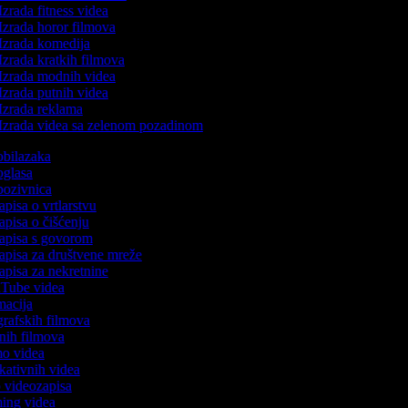
Izrada fitness videa
Izrada horor filmova
Izrada komedija
Izrada kratkih filmova
Izrada modnih videa
Izrada putnih videa
Izrada reklama
Izrada videa sa zelenom pozadinom
 obilazaka
 oglasa
 pozivnica
zapisa o vrtlarstvu
zapisa o čišćenju
ozapisa s govorom
zapisa za društvene mreže
zapisa za nekretnine
ouTube videa
imacija
ografskih filmova
tanih filmova
emo videa
ukativnih videa
to videozapisa
ming videa