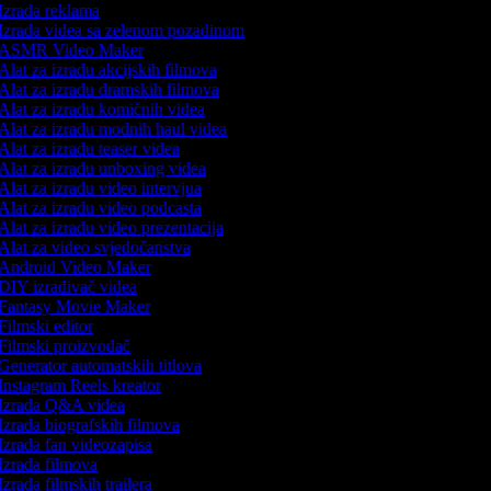
Izrada reklama
Izrada videa sa zelenom pozadinom
ASMR Video Maker
Alat za izradu akcijskih filmova
Alat za izradu dramskih filmova
Alat za izradu komičnih videa
Alat za izradu modnih haul videa
Alat za izradu teaser videa
Alat za izradu unboxing videa
Alat za izradu video intervjua
Alat za izradu video podcasta
Alat za izradu video prezentacija
Alat za video svjedočanstva
Android Video Maker
DIY izrađivač videa
Fantasy Movie Maker
Filmski editor
Filmski proizvođač
Generator automatskih titlova
Instagram Reels kreator
Izrada Q&A videa
Izrada biografskih filmova
Izrada fan videozapisa
Izrada filmova
Izrada filmskih trailera