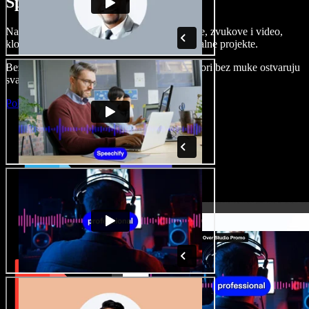
Speechify Studiju.
Napravite voice overe, dodajte besplatne slike, zvukove i video,
klonirajte svoj glas i složite sjajne audio-vizualne projekte.
Bez učenja i sve dostupno u pregledniku, autori bez muke ostvaruju
svaku kreativnu ideju.
Pokreni Studio