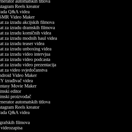
erator automatskih titlova
tagram Reels kreator
rada Q&A videa
MR Video Maker
t za izradu akcijskih filmova
t za izradu dramskih filmova
t za izradu komičnih videa
t za izradu modnih haul videa
t za izradu teaser videa
t za izradu unboxing videa
t za izradu video intervjua
t za izradu video podcasta
t za izradu video prezentacija
t za video svjedočanstva
droid Video Maker
Y izrađivač videa
ntasy Movie Maker
mski editor
lmski proizvođač
erator automatskih titlova
tagram Reels kreator
rada Q&A videa
iografskih filmova
an videozapisa