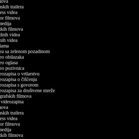
ilmova
lmskih trailera
tness videa
oror filmova
omedija
atkih filmova
odnih videa
tnih videa
eklama
idea sa zelenom pozadinom
ideo obilazaka
ideo oglasa
ideo pozivnica
deozapisa o vrtlarstvu
deozapisa o čišćenju
ideozapisa s govorom
ideozapisa za društvene mreže
iografskih filmova
an videozapisa
ilmova
lmskih trailera
tness videa
oror filmova
omedija
atkih filmova