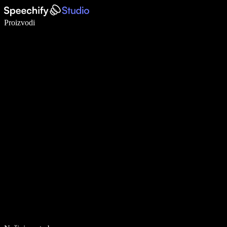
Pišite 5× brže uz glasovno diktiranje
Proizvodi
Saznajte više