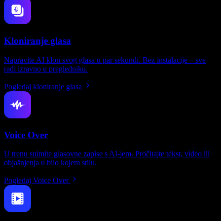
Kloniranje glasa
Napravite AI klon svog glasa u par sekundi. Bez instalacije – sve
radi izravno u pregledniku.
Pogledaj kloniranje glasa
Voice Over
U trenu snimite glasovne zapise s AI-jem. Pročitajte tekst, video ili
objašnjenja u bilo kojem stilu.
Pogledaj Voice Over