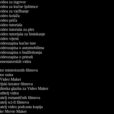
č videa za izgovor
č videa za kućne ljubimce
 videa za vježbanje
č video kolaža
 video priča
 video tutoriala
 video tutoriala za ples
 video tutorijala za šminkanje
 video vijesti
č videozapisa kućne ture
č videozapisa o automobilima
č videozapisa o budžetiranju
 videozapisa o prirodi
komentatorskih videa
or misterioznih filmova
or outra
Video Maker
jski kreator filmova
inska glazba za Video Maker
itelj videa
telj romantičnih filmova
telj sci-fi filmova
telj video podcasta kopija
ler Movie Maker