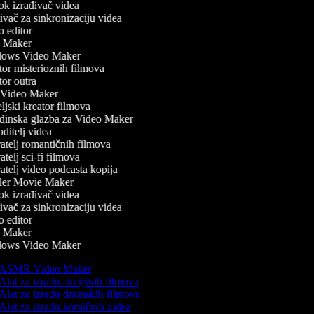
k izrađivač videa
vač za sinkronizaciju videa
 editor
 Maker
ows Video Maker
or misterioznih filmova
or outra
Video Maker
jski kreator filmova
inska glazba za Video Maker
itelj videa
telj romantičnih filmova
telj sci-fi filmova
telj video podcasta kopija
ler Movie Maker
k izrađivač videa
vač za sinkronizaciju videa
 editor
 Maker
ows Video Maker
ASMR Video Maker
Alat za izradu akcijskih filmova
Alat za izradu dramskih filmova
Alat za izradu komičnih videa