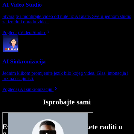
AI Video Studio
Stvarajte i montirajte video od nule uz AI alate. Sve-u-jednom studio
za izradu i obradu videa.
Pogledaj Video Studio
AI Sinkronizacija
Jednim klikom promijenite jezik bilo kojeg videa. Glas, intonacija i
brzina ostaju isti.
Pogledaj AI sinkronizaciju
Isprobajte sami
Evo malog pregleda što možete raditi u