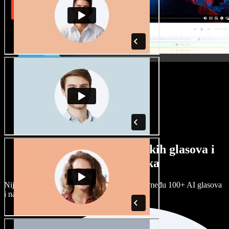
Veliki izbor muških i ženskih glasova i
raznih naglasaka
Nijedan projekt ne mora zvučati isto. Birajte među 100+ AI glasova
i naglasaka i prilagodite ih sebi.