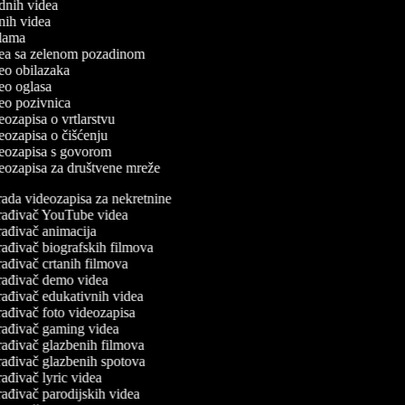
odnih videa
tnih videa
eklama
idea sa zelenom pozadinom
ideo obilazaka
ideo oglasa
ideo pozivnica
deozapisa o vrtlarstvu
deozapisa o čišćenju
ideozapisa s govorom
ideozapisa za društvene mreže
ada videozapisa za nekretnine
rađivač YouTube videa
ađivač animacija
ađivač biografskih filmova
ađivač crtanih filmova
rađivač demo videa
ađivač edukativnih videa
ađivač foto videozapisa
rađivač gaming videa
ađivač glazbenih filmova
ađivač glazbenih spotova
ađivač lyric videa
ađivač parodijskih videa