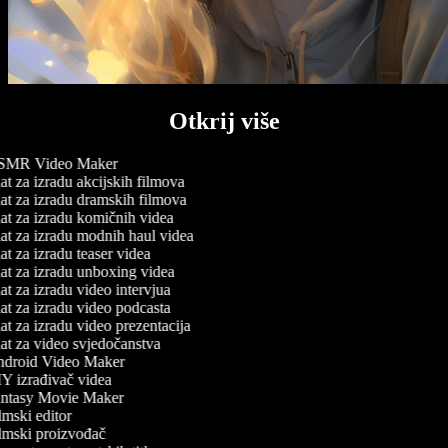
Otkrij više
MR Video Maker
t za izradu akcijskih filmova
t za izradu dramskih filmova
t za izradu komičnih videa
t za izradu modnih haul videa
t za izradu teaser videa
t za izradu unboxing videa
t za izradu video intervjua
t za izradu video podcasta
t za izradu video prezentacija
t za video svjedočanstva
droid Video Maker
Y izrađivač videa
ntasy Movie Maker
mski editor
lmski proizvođač