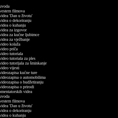
č uvoda
 vestern filmova
 videa 'Dan u životu'
 videa o dekoriranju
č videa o kuhanju
č videa za izgovor
č videa za kućne ljubimce
 videa za vježbanje
č video kolaža
 video priča
 video tutoriala
 video tutoriala za ples
 video tutorijala za šminkanje
 video vijesti
č videozapisa kućne ture
č videozapisa o automobilima
č videozapisa o budžetiranju
 videozapisa o prirodi
komentatorskih videa
č uvoda
 vestern filmova
 videa 'Dan u životu'
 videa o dekoriranju
č videa o kuhanju